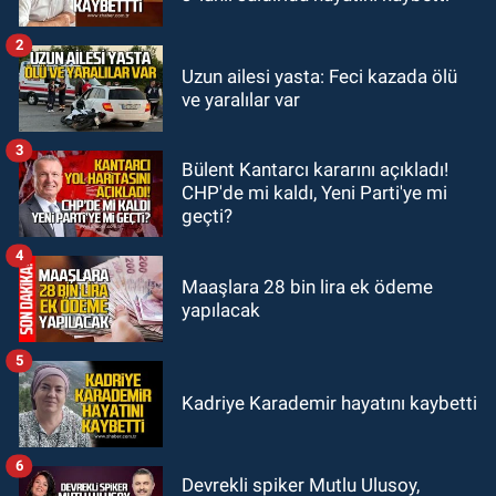
çarptı: Ağır yaralanan yaya tedavi
altına alındı
2
GÜNDEM
Uzun ailesi yasta: Feci kazada ölü
18:32
İşçi lideri Şemsi Denizer
ve yaralılar var
kabri başında anıldı
3
Bülent Kantarcı kararını açıkladı!
Zonguldak
CHP'de mi kaldı, Yeni Parti'ye mi
16:39
YENİ Parti Zonguldak'ta
geçti?
Kurucu İl Yönetim Kurulu belli oldu
4
Maaşlara 28 bin lira ek ödeme
yapılacak
5
Kadriye Karademir hayatını kaybetti
6
Devrekli spiker Mutlu Ulusoy,