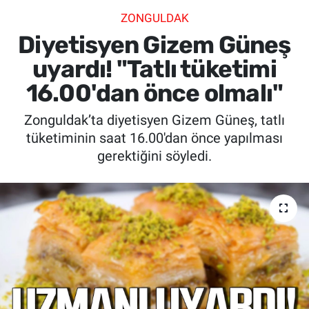
ZONGULDAK
SİYASET
Diyetisyen Gizem Güneş
SPOR
uyardı! "Tatlı tüketimi
16.00'dan önce olmalı"
SAĞLIK
Zonguldak’ta diyetisyen Gizem Güneş, tatlı
tüketiminin saat 16.00'dan önce yapılması
gerektiğini söyledi.