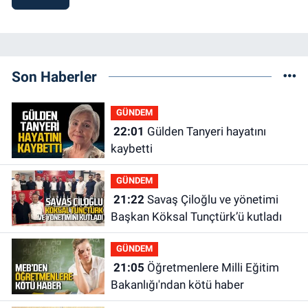
Son Haberler
GÜNDEM
22:01
Gülden Tanyeri hayatını
kaybetti
GÜNDEM
21:22
Savaş Çiloğlu ve yönetimi
Başkan Köksal Tunçtürk’ü kutladı
GÜNDEM
21:05
Öğretmenlere Milli Eğitim
Bakanlığı'ndan kötü haber