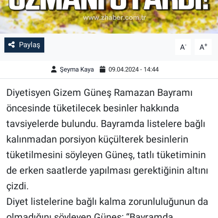
Paylaş
-
+
A
A
Şeyma Kaya
09.04.2024 - 14:44
Diyetisyen Gizem Güneş Ramazan Bayramı
öncesinde tüketilecek besinler hakkında
tavsiyelerde bulundu. Bayramda listelere bağlı
kalınmadan porsiyon küçülterek besinlerin
tüketilmesini söyleyen Güneş, tatlı tüketiminin
de erken saatlerde yapılması gerektiğinin altını
çizdi.
Diyet listelerine bağlı kalma zorunluluğunun da
olmadığını söyleyen Güneş; “Bayramda