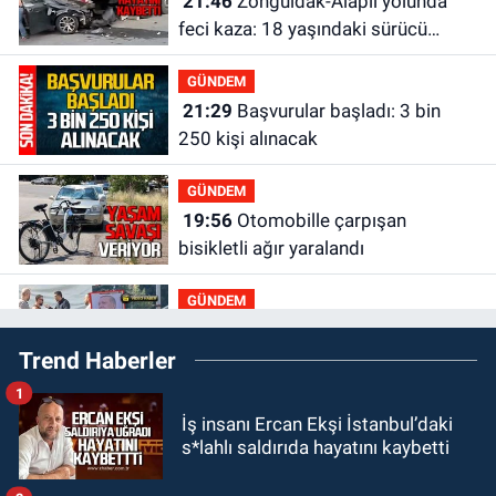
21:46
Zonguldak-Alaplı yolunda
feci kaza: 18 yaşındaki sürücü
hayatını kaybetti
GÜNDEM
21:29
Başvurular başladı: 3 bin
250 kişi alınacak
GÜNDEM
19:56
Otomobille çarpışan
bisikletli ağır yaralandı
GÜNDEM
19:46
Cumhurbaşkanı Erdoğan’ın
Trend Haberler
fotoğrafını söküp indirdi
1
GÜNDEM
İş insanı Ercan Ekşi İstanbul’daki
18:48
Yeni başkan belli oldu:
s*lahlı saldırıda hayatını kaybetti
Kongrede dostluk mesajları