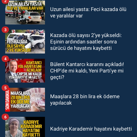
2
GÜNDEM
Uzun ailesi yasta: Feci kazada ölü
18:36
AK Parti teşkilatları
ve yaralılar var
toplanarak istişarede bulundu
3
Kazada ölü sayısı 2’ye yükseldi:
GÜNDEM
Eşinin ardından saatler sonra
18:18
Gurbetçi Elmaslar
sürücü de hayatını kaybetti
Zonguldakspor’a destek oldu
4
Bülent Kantarcı kararını açıkladı!
CHP'de mi kaldı, Yeni Parti'ye mi
geçti?
5
Maaşlara 28 bin lira ek ödeme
yapılacak
6
Kadriye Karademir hayatını kaybetti