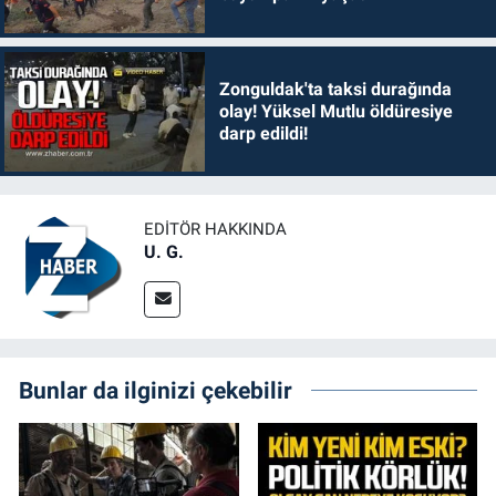
Zonguldak'ta taksi durağında
olay! Yüksel Mutlu öldüresiye
darp edildi!
EDITÖR HAKKINDA
U. G.
Bunlar da ilginizi çekebilir