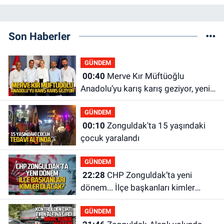
Son Haberler
GÜNDEM
00:40
Merve Kır Müftüoğlu
Anadolu’yu karış karış geziyor, yeni
yapılanmaları şekillendiriyor
GÜNDEM
00:10
Zonguldak'ta 15 yaşındaki
çocuk yaralandı
GÜNDEM
22:28
CHP Zonguldak’ta yeni
dönem... İlçe başkanları kimler
olacak?
GÜNDEM