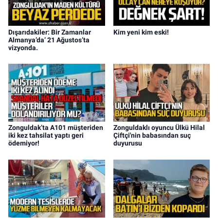
Dışarıdakiler: Bir Zamanlar
Kim yeni kim eski!
Almanya’da’ 21 Ağustos’ta
vizyonda.
Zonguldak’ta A101 müşteriden
Zonguldaklı oyuncu Ülkü Hilal
iki kez tahsilat yaptı geri
Çiftçi'nin babasından suç
ödemiyor!
duyurusu