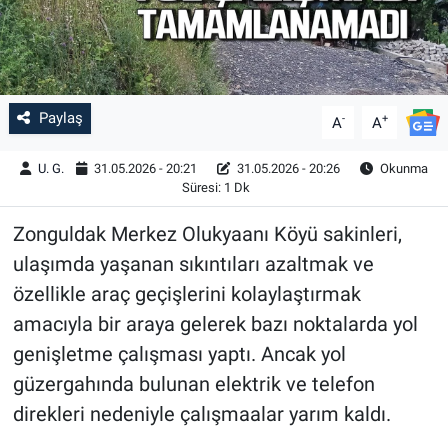
Paylaş
-
+
A
A
U. G.
31.05.2026 - 20:21
31.05.2026 - 20:26
Okunma
Süresi: 1 Dk
Zonguldak Merkez Olukyaanı Köyü sakinleri,
ulaşımda yaşanan sıkıntıları azaltmak ve
özellikle araç geçişlerini kolaylaştırmak
amacıyla bir araya gelerek bazı noktalarda yol
genişletme çalışması yaptı. Ancak yol
güzergahında bulunan elektrik ve telefon
direkleri nedeniyle çalışmaalar yarım kaldı.