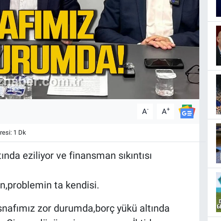
-
+
A
A
esi: 1 Dk
nda eziliyor ve finansman sıkıntısı
n,problemin ta kendisi.
snafımız zor durumda,borç yükü altında