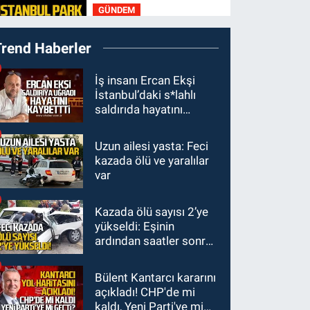
GÜNDEM
tamamladı
23:19
İstanbul Park
Trend Haberler
satışta!
GÜNDEM
İş insanı Ercan Ekşi
İstanbul’daki s*lahlı
23:05
Kozlu
saldırıda hayatını
Belediyespor'dan
kaybetti
3.Lig'e transfer oldu
Uzun ailesi yasta: Feci
GÜNDEM
kazada ölü ve yaralılar
22:33
Zonguldak TSO
var
önemli etkinliğe ev
sahipliği yaptı
Kazada ölü sayısı 2’ye
GÜNDEM
yükseldi: Eşinin
22:11
9 yaşındaki
ardından saatler sonra
Burak Keskintığ için acil
sürücü de hayatını
Trombosit Arh (+) kana
kaybetti
Bülent Kantarcı kararını
ihtiyaç var
açıkladı! CHP'de mi
kaldı, Yeni Parti'ye mi