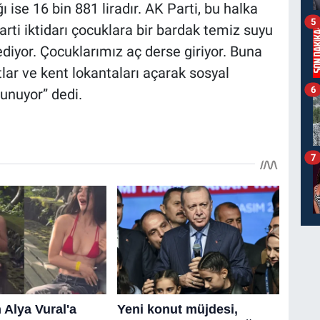
ı ise 16 bin 881 liradır. AK Parti, bu halka
5
Parti iktidarı çocuklara bir bardak temiz suyu
ediyor. Çocuklarımız aç derse giriyor. Buna
tlar ve kent lokantaları açarak sosyal
6
sunuyor” dedi.
7