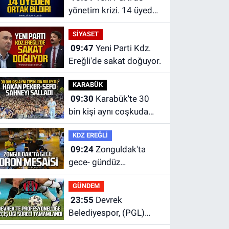
yönetim krizi. 14 üyeden
ortak bildiri.
SİYASET
09:47
Yeni Parti Kdz.
Ereğli'de sakat doğuyor.
KARABÜK
09:30
Karabük'te 30
bin kişi aynı coşkuda
buluştu.
KDZ EREĞLİ
09:24
Zonguldak'ta
gece- gündüz
ekiplerden dron destekli
GÜNDEM
denetim.
23:55
Devrek
Belediyespor, (PGL)
sürecini resmi olarak