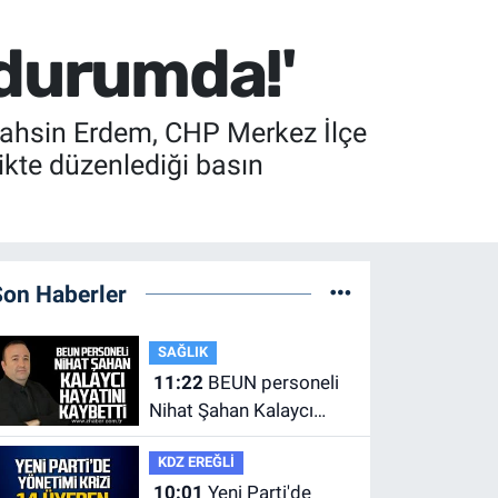
 durumda!'
Tahsin Erdem, CHP Merkez İlçe
ikte düzenlediği basın
Son Haberler
SAĞLIK
11:22
BEUN personeli
Nihat Şahan Kalaycı
hayatını kaybetti
KDZ EREĞLİ
10:01
Yeni Parti'de