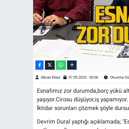
Alican Köse
07.09.2025 - 00:06
Okunma Sür
Esnafımız zor durumda,borç yükü altı
yaşıyor.Cirosu düşüyor,iş yapamıyor.
İktidar sorunları çözmek şöyle dursu
Devrim Dural yaptığı açıklamada; "E