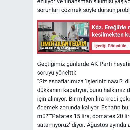
eziliyor ve finansman sıkıntısı yaşıy
sorunları çözmek şöyle dursun,probl
Kdz. Ereğli'de
kesilmekten kur
İçeriği Görüntüle
Geçtiğimiz günlerde AK Parti heyetin
soruyu yöneltti:
“Siz esnaflarımıza ‘işleriniz nasıl?
dükkanını kapatıyor, bunu halkımız d
için alınıyor. Bir milyon lira kredi ç
ödemek zorunda kalıyor. Esnafın b
mü?”“Patates 15 lira, domates 20 lira
satamıyoruz’ diyor. Ağustos ayında açl