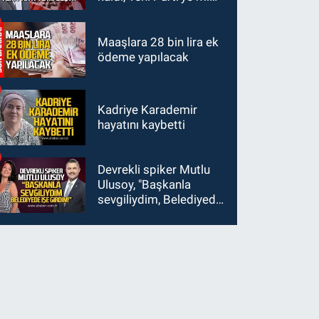
geçti?
Maaşlara 28 bin lira ek
ödeme yapılacak
Kadriye Karademir
hayatını kaybetti
Devrekli spiker Mutlu
Ulusoy, "Başkanla
sevgiliydim, Belediyede
işe girdim"