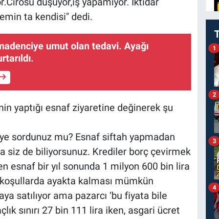
or.Cirosu düşüyor,iş yapamıyor. İktidar
emin ta kendisi" dedi.
 madenciye umut olan tedavi. Ayağı
1
tarıldı.
2
in yaptığı esnaf ziyaretine değinerek şu
’ diye sordunuz mu? Esnaf siftah yapmadan
3
a siz de biliyorsunuz. Krediler borç çevirmek
eken esnaf bir yıl sonunda 1 milyon 600 bin lira
u koşullarda ayakta kalması mümkün
4
ya satılıyor ama pazarcı ‘bu fiyata bile
ık sınırı 27 bin 111 lira iken, asgari ücret