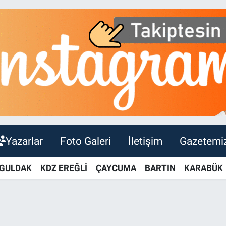
Yazarlar
Foto Galeri
İletişim
Gazetemi
GULDAK
KDZ EREĞLİ
ÇAYCUMA
BARTIN
KARABÜK