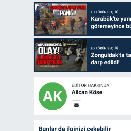
EDITÖRÜN SEÇTIĞI
Karabük'te yanm
göremeyince bü
EDITÖRÜN SEÇTIĞI
Zonguldak'ta ta
darp edildi!
EDITÖR HAKKINDA
Alican Köse
Bunlar da ilginizi çekebilir