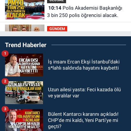
10:14
Polis Akademisi Başkanlığı
3 bin 250 polis öğrencisi alacak.
GÜNDEM
00:22
Emirhan Erdem YENİ Parti İl
Trend Haberler
yönetiminden neden yok?
1
GÜNDEM
İş insanı Ercan Ekşi İstanbul’daki
22:47
Günün notu!
s*lahlı saldırıda hayatını kaybetti
GÜNDEM
2
22:01
Gülden Tanyeri hayatını
Uzun ailesi yasta: Feci kazada ölü
ve yaralılar var
kaybetti
3
GÜNDEM
Bülent Kantarcı kararını açıkladı!
21:22
Savaş Çiloğlu ve yönetimi
CHP'de mi kaldı, Yeni Parti'ye mi
Başkan Köksal Tunçtürk’ü kutladı
geçti?