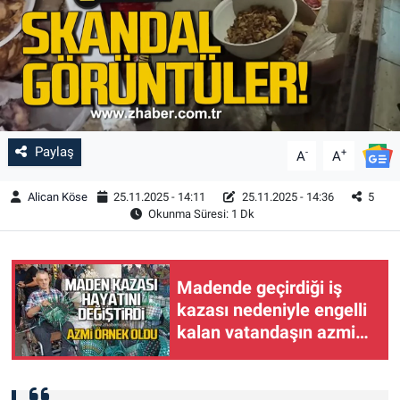
Paylaş
-
+
A
A
Alican Köse
25.11.2025 - 14:11
25.11.2025 - 14:36
5
Okunma Süresi: 1 Dk
Madende geçirdiği iş
kazası nedeniyle engelli
kalan vatandaşın azmi
örnek oldu