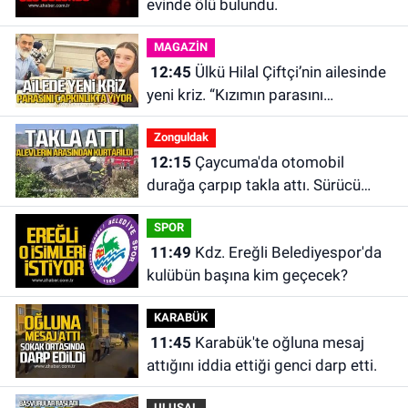
evinde ölü bulundu.
MAGAZİN
12:45
Ülkü Hilal Çiftçi’nin ailesinde
yeni kriz. “Kızımın parasını
çapkınlıkta yiyor”
Zonguldak
12:15
Çaycuma'da otomobil
durağa çarpıp takla attı. Sürücü
alevlerin arasından kurtarıldı.
SPOR
11:49
Kdz. Ereğli Belediyespor'da
kulübün başına kim geçecek?
KARABÜK
11:45
Karabük'te oğluna mesaj
attığını iddia ettiği genci darp etti.
ULUSAL