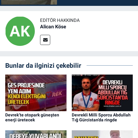
EDITÖR HAKKINDA
Alican Köse
Bunlar da ilginizi çekebilir
Devrek’te otopark güneşten
Devrekli Milli Sporcu Abdullah
enerji üretecek
Tığ Gürcistan’da ringde