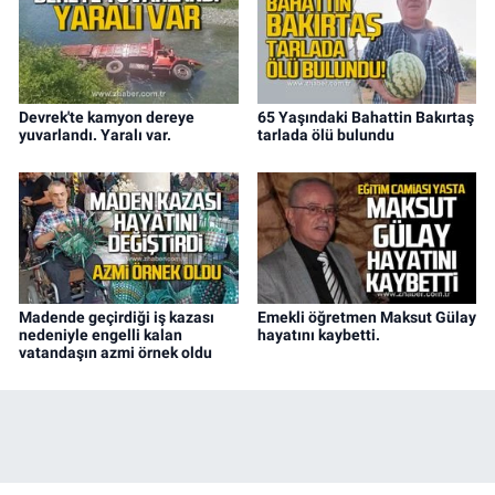
Devrek'te kamyon dereye
65 Yaşındaki Bahattin Bakırtaş
yuvarlandı. Yaralı var.
tarlada ölü bulundu
Madende geçirdiği iş kazası
Emekli öğretmen Maksut Gülay
nedeniyle engelli kalan
hayatını kaybetti.
vatandaşın azmi örnek oldu