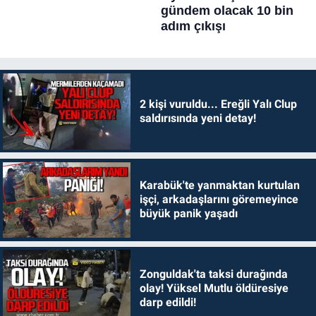
2 kişi vuruldu... Ereğli Yalı Clup
saldırısında yeni detay!
Karabük'te yanmaktan kurtulan
işçi, arkadaşlarını göremeyince
büyük panik yaşadı
Zonguldak'ta taksi durağında
olay! Yüksel Mutlu öldüresiye
darp edildi!