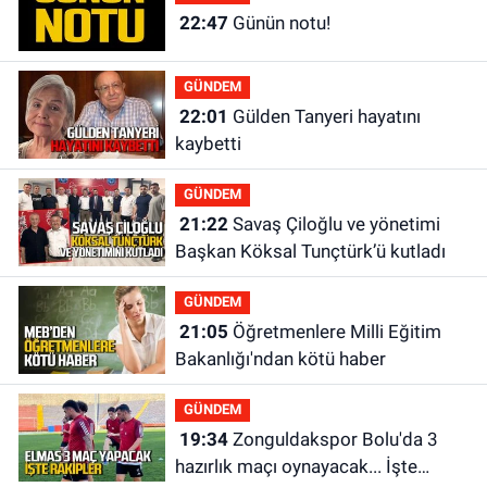
22:47
Günün notu!
GÜNDEM
22:01
Gülden Tanyeri hayatını
kaybetti
GÜNDEM
21:22
Savaş Çiloğlu ve yönetimi
Başkan Köksal Tunçtürk’ü kutladı
GÜNDEM
21:05
Öğretmenlere Milli Eğitim
Bakanlığı'ndan kötü haber
GÜNDEM
19:34
Zonguldakspor Bolu'da 3
hazırlık maçı oynayacak... İşte