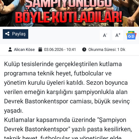
Paylaş
-
+
A
A
Alican Köse
03.06.2026 - 10:41
Okunma Süresi: 1 Dk
Kulüp tesislerinde gerçekleştirilen kutlama
programına teknik heyet, futbolcular ve
yönetim kurulu üyeleri katıldı. Sezon boyunca
verilen emeğin karşılığını şampiyonlukla alan
Devrek Bastonkentspor camiası, büyük sevinç
yaşadı.
Kutlamalar kapsamında üzerinde "Şampiyon
Devrek Bastonkentspor" yazılı pasta kesilirken,
teknik heyet, futbolcular ve yöneticiler elde