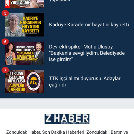
5
Kadriye Karademir hayatını kaybetti
6
Devrekli spiker Mutlu Ulusoy,
"Başkanla sevgiliydim, Belediyede
işe girdim"
7
TTK işçi alımı duyurusu. Adaylar
çağrıldı
Zonguldak Haber, Son Dakika Haberleri, Zonguldak , Bartın ve