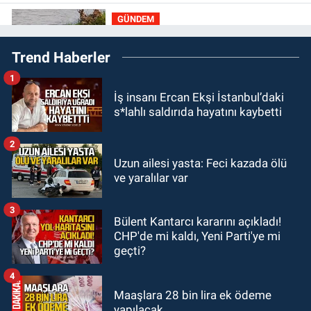
rakipler...
GÜNDEM
19:27
Çaycuma ırmağında görüldü:
Trend Haberler
Görenler şaşkınlık yaşadı
1
GÜNDEM
İş insanı Ercan Ekşi İstanbul’daki
19:12
TMO kabuklu fındık alım
s*lahlı saldırıda hayatını kaybetti
fiyatlarını açıkladı
2
GÜNDEM
Uzun ailesi yasta: Feci kazada ölü
18:52
Zonguldak'ta pitbul köpek
ve yaralılar var
anne ve çocuğuna saldırdı: Tedavi
altındalar
3
Bülent Kantarcı kararını açıkladı!
GÜNDEM
CHP'de mi kaldı, Yeni Parti'ye mi
18:44
Zonguldak'ta araç yayaya
geçti?
çarptı: Ağır yaralanan yaya tedavi
altına alındı
4
Maaşlara 28 bin lira ek ödeme
yapılacak