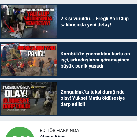
2 kişi vuruldu... Ereğli Yalı Clup
saldırısında yeni detay!
Karabük'te yanmaktan kurtulan
işçi, arkadaşlarını göremeyince
büyük panik yaşadı
Zonguldak'ta taksi durağında
olay! Yüksel Mutlu öldüresiye
darp edildi!
EDITÖR HAKKINDA
Alican Köse