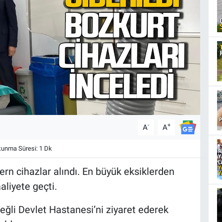
-
+
A
A
unma Süresi: 1 Dk
rn cihazlar alındı. En büyük eksiklerden
aliyete geçti.
reğli Devlet Hastanesi’ni ziyaret ederek