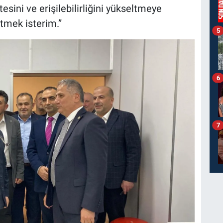
esini ve erişilebilirliğini yükseltmeye
rtmek isterim.”
5
6
7