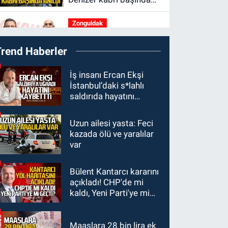
anıldı
Zonguldak
16:39
YENİ Parti
Trend Haberler
Zonguldak'ta Kurucu İl
Yönetim Kurulu belli
SPOR
İş insanı Ercan Ekşi
oldu
İstanbul’daki s*lahlı
15:10
3. Lig 1. Grup’ta
saldırıda hayatını
program açıklandı
kaybetti
Uzun ailesi yasta: Feci
Zonguldak
kazada ölü ve yaralılar
14:44
Zonguldak nefes
var
alamıyor. Hava kalitesi
tehlikeli seviyede.
Bülent Kantarcı kararını
KARABÜK
açıkladı! CHP'de mi
13:26
Karabük
kaldı, Yeni Parti'ye mi
milletvekilleri bastırdı.
geçti?
Cumhurbaşkanı
Erdoğan talimat verdi
Maaşlara 28 bin lira ek