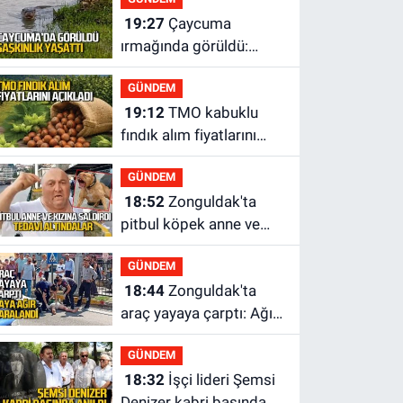
rakipler...
19:27
Çaycuma
ırmağında görüldü:
Görenler şaşkınlık
GÜNDEM
yaşadı
19:12
TMO kabuklu
fındık alım fiyatlarını
açıkladı
GÜNDEM
18:52
Zonguldak'ta
pitbul köpek anne ve
çocuğuna saldırdı:
GÜNDEM
Tedavi altındalar
18:44
Zonguldak'ta
araç yayaya çarptı: Ağır
yaralanan yaya tedavi
GÜNDEM
altına alındı
18:32
İşçi lideri Şemsi
Denizer kabri başında