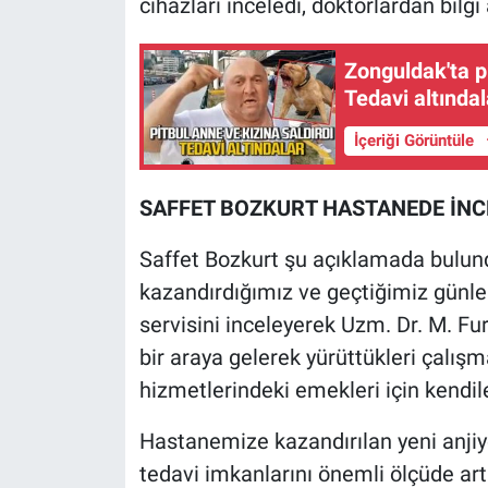
cihazları inceledi, doktorlardan bilgi 
Zonguldak'ta p
Tedavi altındal
İçeriği Görüntüle
SAFFET BOZKURT HASTANEDE İN
Saffet Bozkurt şu açıklamada bulund
kazandırdığımız ve geçtiğimiz günl
servisini inceleyerek Uzm. Dr. M. Fu
bir araya gelerek yürüttükleri çalışma
hizmetlerindeki emekleri için kendile
Hastanemize kazandırılan yeni anjiy
tedavi imkanlarını önemli ölçüde artı