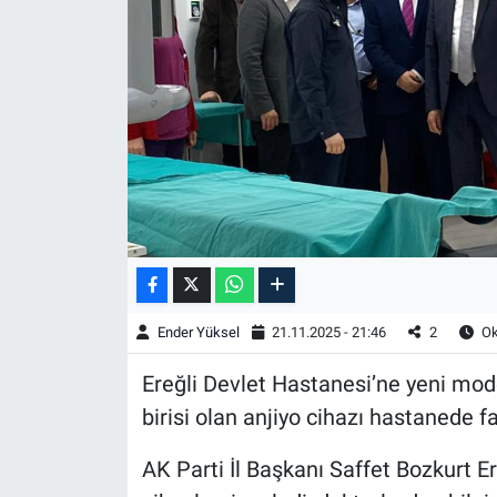
Ender Yüksel
21.11.2025 - 21:46
2
Ok
Ereğli Devlet Hastanesi’ne yeni mode
birisi olan anjiyo cihazı hastanede fa
AK Parti İl Başkanı Saffet Bozkurt E