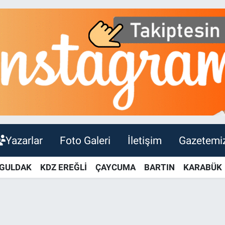
Yazarlar
Foto Galeri
İletişim
Gazetemi
GULDAK
KDZ EREĞLİ
ÇAYCUMA
BARTIN
KARABÜK