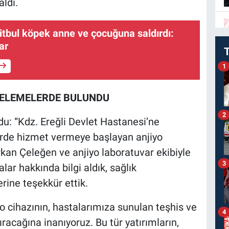
aldı.
itbul köpek anne ve çocuğuna saldırdı:
ar
1
CELEMELERDE BULUNDU
2
u: “Kdz. Ereğli Devlet Hastanesi’ne
erde hizmet vermeye başlayan anjiyo
rkan Çeleğen ve anjiyo laboratuvar ekibiyle
3
lar hakkında bilgi aldık, sağlık
rine teşekkür ettik.
o cihazının, hastalarımıza sunulan teşhis ve
4
racağına inanıyoruz. Bu tür yatırımların,