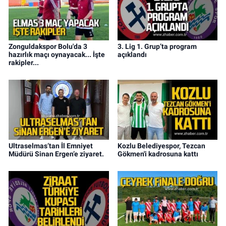
Zonguldakspor Bolu'da 3
3. Lig 1. Grup’ta program
hazırlık maçı oynayacak... İşte
açıklandı
rakipler...
Ultraselmas’tan İl Emniyet
Kozlu Belediyespor, Tezcan
Müdürü Sinan Ergen’e ziyaret.
Gökmen'i kadrosuna kattı