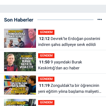
Son Haberler
GÜNDEM
12:12
Devrek’te Erdoğan posterini
indiren şahıs adliyeye sevk edildi
GÜNDEM
11:50
9 yaşındaki Burak
Keskintığ’dan acı haber
GÜNDEM
11:19
Zonguldak’ta bir öğrencinin
yeni eğitim yılına başlama maliyeti
ne kadar?
GÜNDEM