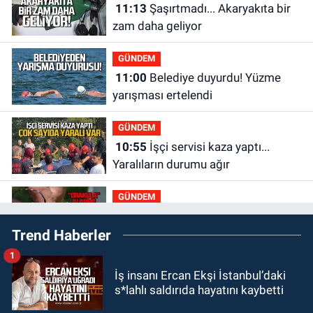
11:13
Şaşırtmadı... Akaryakıta bir
zam daha geliyor
GÜNDEM
11:00
Belediye duyurdu! Yüzme
yarışması ertelendi
GÜNDEM
10:55
İşçi servisi kaza yaptı...
Yaralıların durumu ağır
GÜNDEM
10:06
“Drakula” alarmı! Zonguldak,
Trend Haberler
Bartın ve Düzce tehdit altında
1
GÜNDEM
İş insanı Ercan Ekşi İstanbul’daki
09:52
Karabük'te kaza yaptılar: 7
s*lahlı saldırıda hayatını kaybetti
yaralı