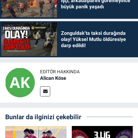
işçi, arkadaşlarını göremeyince
büyük panik yaşadı
Zonguldak'ta taksi durağında
olay! Yüksel Mutlu öldüresiye
darp edildi!
EDITÖR HAKKINDA
Alican Köse
Bunlar da ilginizi çekebilir