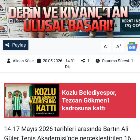
Paylaş
-
+
A
A
Alican Köse
20.05.2026 - 14:31
1
Okunma Süresi: 1
Dk
Kozlu Belediyespor,
Tezcan Gökmen'i
kadrosuna kattı
14-17 Mayıs 2026 tarihleri arasında Bartın Ali
Güler Tenis Akademisi’nde gerçekleştirilen 16