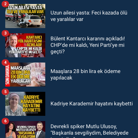
2
GÜNDEM
Uzun ailesi yasta: Feci kazada ölü
09:43
Arkadaşlıklar & Dostluklar
ve yaralılar var
3
GÜNDEM
Bülent Kantarcı kararını açıkladı!
00:40
Merve Kır Müftüoğlu
CHP'de mi kaldı, Yeni Parti'ye mi
Anadolu’yu karış karış geziyor, yeni
geçti?
yapılanmaları şekillendiriyor
4
Maaşlara 28 bin lira ek ödeme
yapılacak
5
Kadriye Karademir hayatını kaybetti
6
Devrekli spiker Mutlu Ulusoy,
"Başkanla sevgiliydim, Belediyede