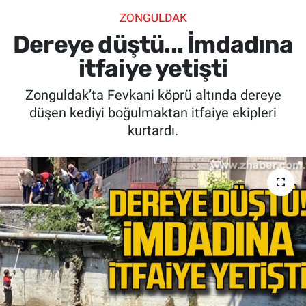
ZONGULDAK
SİYASET
Dereye düştü... İmdadına
SPOR
itfaiye yetişti
Zonguldak’ta Fevkani köprü altında dereye
SAĞLIK
düşen kediyi boğulmaktan itfaiye ekipleri
kurtardı.