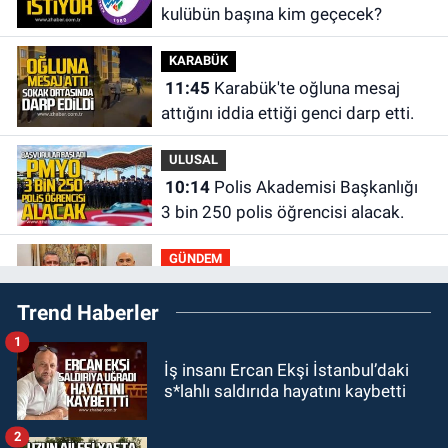
kulübün başına kim geçecek?
KARABÜK
11:45
Karabük'te oğluna mesaj
attığını iddia ettiği genci darp etti.
ULUSAL
10:14
Polis Akademisi Başkanlığı
3 bin 250 polis öğrencisi alacak.
GÜNDEM
00:22
Emirhan Erdem YENİ Parti İl
Trend Haberler
yönetiminden neden yok?
1
GÜNDEM
İş insanı Ercan Ekşi İstanbul’daki
22:47
Günün notu!
s*lahlı saldırıda hayatını kaybetti
GÜNDEM
2