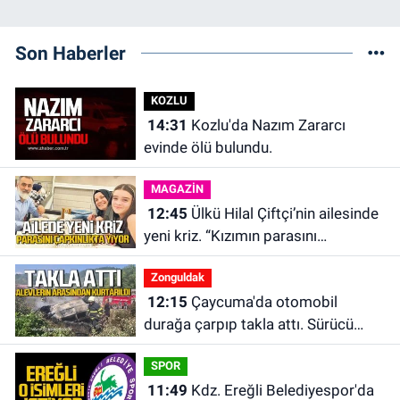
Son Haberler
KOZLU
14:31
Kozlu'da Nazım Zararcı
evinde ölü bulundu.
MAGAZİN
12:45
Ülkü Hilal Çiftçi’nin ailesinde
yeni kriz. “Kızımın parasını
çapkınlıkta yiyor”
Zonguldak
12:15
Çaycuma'da otomobil
durağa çarpıp takla attı. Sürücü
alevlerin arasından kurtarıldı.
SPOR
11:49
Kdz. Ereğli Belediyespor'da