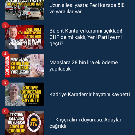
22:01
Gülden Tanyeri hayatını
Uzun ailesi yasta: Feci kazada ölü
ve yaralılar var
kaybetti
3
GÜNDEM
Bülent Kantarcı kararını açıkladı!
21:22
Savaş Çiloğlu ve yönetimi
CHP'de mi kaldı, Yeni Parti'ye mi
Başkan Köksal Tunçtürk’ü kutladı
geçti?
4
Maaşlara 28 bin lira ek ödeme
yapılacak
5
Kadriye Karademir hayatını kaybetti
6
TTK işçi alımı duyurusu. Adaylar
çağrıldı