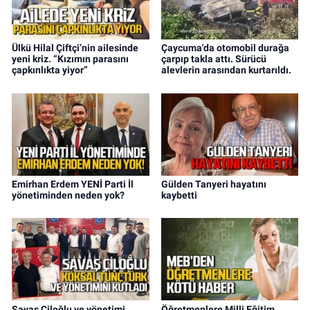
Ülkü Hilal Çiftçi’nin ailesinde
Çaycuma'da otomobil durağa
yeni kriz. “Kızımın parasını
çarpıp takla attı. Sürücü
çapkınlıkta yiyor”
alevlerin arasından kurtarıldı.
Emirhan Erdem YENİ Parti İl
Gülden Tanyeri hayatını
yönetiminden neden yok?
kaybetti
Savaş Çiloğlu ve yönetimi
Öğretmenlere Milli Eğitim