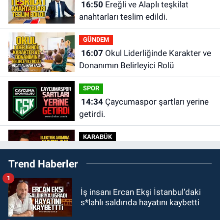
16:50
Ereğli ve Alaplı teşkilat
anahtarları teslim edildi.
GÜNDEM
16:07
Okul Liderliğinde Karakter ve
Donanımın Belirleyici Rolü
SPOR
14:34
Çaycumaspor şartları yerine
getirdi.
KARABÜK
12:53
Karabük'te Enerjisa çalışanı
Trend Haberler
Olcay Özaltın elektrik akımına
kapılarak hayatını kaybetti.
1
SAĞLIK
İş insanı Ercan Ekşi İstanbul’daki
11:22
BEUN personeli Nihat Şahan
s*lahlı saldırıda hayatını kaybetti
Kalaycı hayatını kaybetti