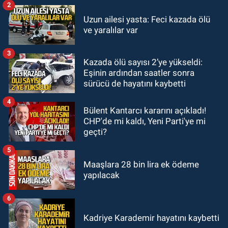
2
KDZ EREĞLİ
Uzun ailesi yasta: Feci kazada ölü
10:01
Yeni Parti'de yönetim krizi.
ve yaralılar var
14 üyeden ortak bildiri.
3
Kazada ölü sayısı 2’ye yükseldi:
SİYASET
Eşinin ardından saatler sonra
09:47
Yeni Parti Kdz. Ereğli'de
sürücü de hayatını kaybetti
sakat doğuyor.
4
Bülent Kantarcı kararını açıkladı!
CHP'de mi kaldı, Yeni Parti'ye mi
geçti?
5
Maaşlara 28 bin lira ek ödeme
yapılacak
6
Kadriye Karademir hayatını kaybetti