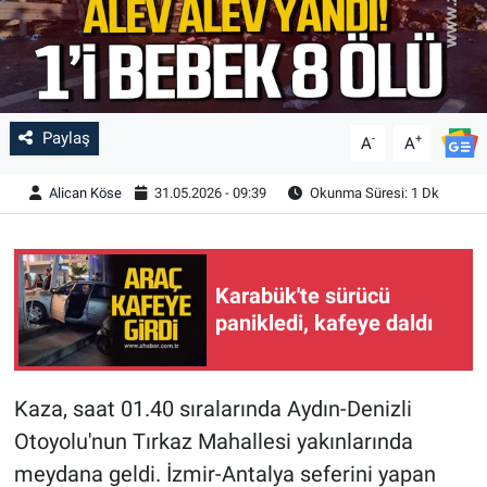
Paylaş
-
+
A
A
Alican Köse
31.05.2026 - 09:39
Okunma Süresi: 1 Dk
Karabük'te sürücü
panikledi, kafeye daldı
Kaza, saat 01.40 sıralarında Aydın-Denizli
Otoyolu'nun Tırkaz Mahallesi yakınlarında
meydana geldi. İzmir-Antalya seferini yapan