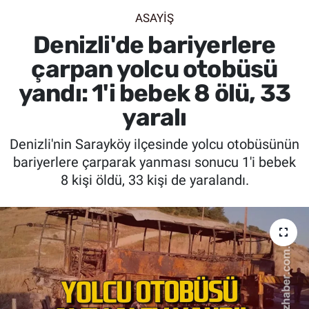
ASAYİŞ
SİYASET
Denizli'de bariyerlere
SPOR
çarpan yolcu otobüsü
yandı: 1'i bebek 8 ölü, 33
SAĞLIK
yaralı
Denizli'nin Sarayköy ilçesinde yolcu otobüsünün
bariyerlere çarparak yanması sonucu 1'i bebek
8 kişi öldü, 33 kişi de yaralandı.