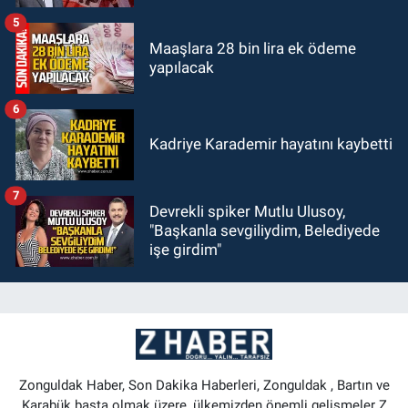
5
Maaşlara 28 bin lira ek ödeme
yapılacak
6
Kadriye Karademir hayatını kaybetti
7
Devrekli spiker Mutlu Ulusoy,
"Başkanla sevgiliydim, Belediyede
işe girdim"
Zonguldak Haber, Son Dakika Haberleri, Zonguldak , Bartın ve
Karabük başta olmak üzere, ülkemizden önemli gelişmeler Z