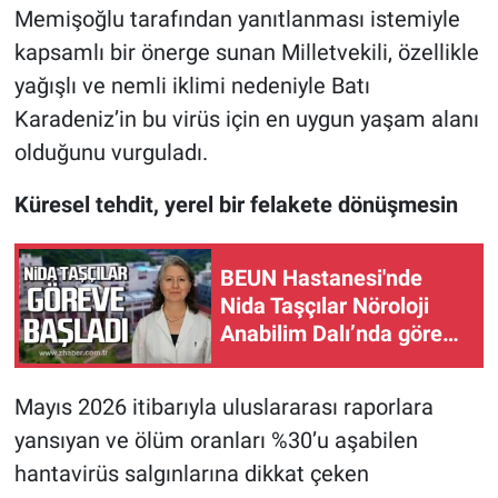
Memişoğlu tarafından yanıtlanması istemiyle
kapsamlı bir önerge sunan Milletvekili, özellikle
yağışlı ve nemli iklimi nedeniyle Batı
Karadeniz’in bu virüs için en uygun yaşam alanı
olduğunu vurguladı.
Küresel tehdit, yerel bir felakete dönüşmesin
BEUN Hastanesi'nde
Nida Taşçılar Nöroloji
Anabilim Dalı’nda göreve
başladı.
Mayıs 2026 itibarıyla uluslararası raporlara
yansıyan ve ölüm oranları %30’u aşabilen
hantavirüs salgınlarına dikkat çeken