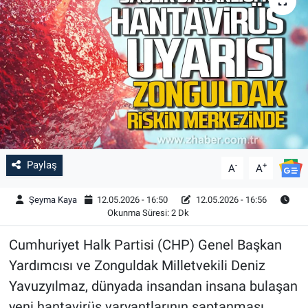
Paylaş
-
+
A
A
Şeyma Kaya
12.05.2026 - 16:50
12.05.2026 - 16:56
Okunma Süresi: 2 Dk
Cumhuriyet Halk Partisi (CHP) Genel Başkan
Yardımcısı ve Zonguldak Milletvekili Deniz
Yavuzyılmaz, dünyada insandan insana bulaşan
yeni hantavirüs varyantlarının saptanması