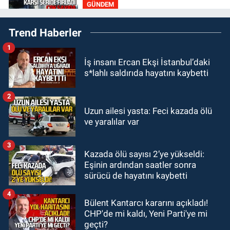
GÜNDEM
21:50
Yoldan çıktı karşı şeride
Trend Haberler
fırladı: Çok sayıda yaralı var
1
GÜNDEM
İş insanı Ercan Ekşi İstanbul’daki
21:38
Ercüment Ünal'dan acık
s*lahlı saldırıda hayatını kaybetti
haber geldi: Ameliyata dayanamadı
2
GÜNDEM
Uzun ailesi yasta: Feci kazada ölü
21:12
Yönetim kulübü önce borç
ve yaralılar var
batağına soktu şimdi de görevden
kaçtığını resmen açıkladı
3
Kazada ölü sayısı 2’ye yükseldi:
GÜNDEM
Eşinin ardından saatler sonra
20:56
Otomobilin çarptığı yaşlı
sürücü de hayatını kaybetti
adam hayatını kaybetti
4
Bülent Kantarcı kararını açıkladı!
CHP'de mi kaldı, Yeni Parti'ye mi
geçti?