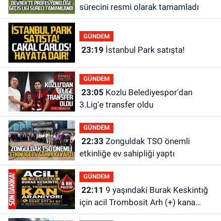
sürecini resmi olarak tamamladı
GÜNDEM
23:19
İstanbul Park satışta!
GÜNDEM
23:05
Kozlu Belediyespor'dan
3.Lig'e transfer oldu
GÜNDEM
22:33
Zonguldak TSO önemli
etkinliğe ev sahipliği yaptı
GÜNDEM
22:11
9 yaşındaki Burak Keskintığ
için acil Trombosit Arh (+) kana
ihtiyaç var