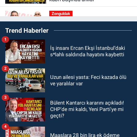
Zonguldak
16:39
YENİ Parti Zonguldak'ta
Trend Haberler
Kurucu İl Yönetim Kurulu belli oldu
1
SPOR
İş insanı Ercan Ekşi İstanbul’daki
15:10
3. Lig 1. Grup’ta program
s*lahlı saldırıda hayatını kaybetti
açıklandı
2
Zonguldak
Uzun ailesi yasta: Feci kazada ölü
14:44
Zonguldak nefes alamıyor.
ve yaralılar var
Hava kalitesi tehlikeli seviyede.
3
Bülent Kantarcı kararını açıkladı!
KARABÜK
CHP'de mi kaldı, Yeni Parti'ye mi
13:26
Karabük milletvekilleri
geçti?
bastırdı. Cumhurbaşkanı Erdoğan
talimat verdi
4
Maaşlara 28 bin lira ek ödeme