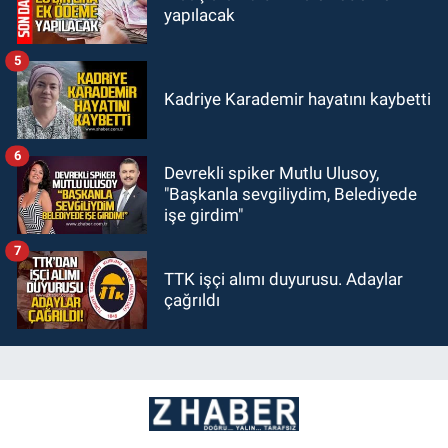
yapılacak
5
Kadriye Karademir hayatını kaybetti
6
Devrekli spiker Mutlu Ulusoy,
"Başkanla sevgiliydim, Belediyede
işe girdim"
7
TTK işçi alımı duyurusu. Adaylar
çağrıldı