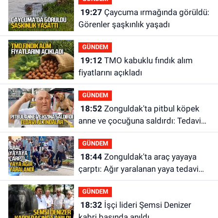
19:27
Çaycuma ırmağında görüldü:
Görenler şaşkınlık yaşadı
GÜNDEM
19:12
TMO kabuklu fındık alım
fiyatlarını açıkladı
GÜNDEM
18:52
Zonguldak'ta pitbul köpek
anne ve çocuğuna saldırdı: Tedavi
altındalar
GÜNDEM
18:44
Zonguldak'ta araç yayaya
çarptı: Ağır yaralanan yaya tedavi
altına alındı
GÜNDEM
18:32
İşçi lideri Şemsi Denizer
kabri başında anıldı