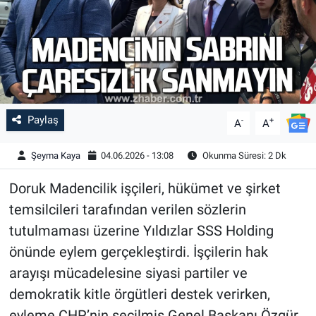
Paylaş
-
+
A
A
Şeyma Kaya
04.06.2026 - 13:08
Okunma Süresi: 2 Dk
Doruk Madencilik işçileri, hükümet ve şirket
temsilcileri tarafından verilen sözlerin
tutulmaması üzerine Yıldızlar SSS Holding
önünde eylem gerçekleştirdi. İşçilerin hak
arayışı mücadelesine siyasi partiler ve
demokratik kitle örgütleri destek verirken,
eyleme CHP’nin seçilmiş Genel Başkanı Özgür