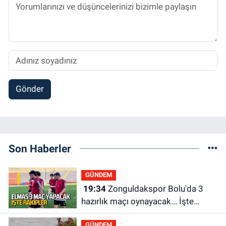
Gönder
Son Haberler
GÜNDEM
19:34
Zonguldakspor Bolu'da 3
hazırlık maçı oynayacak... İşte
rakipler...
GÜNDEM