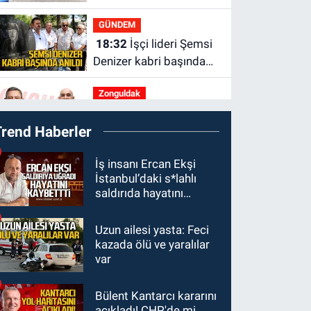
yaralanan yaya tedavi
GÜNDEM
altına alındı
18:32
İşçi lideri Şemsi
Denizer kabri başında
anıldı
Zonguldak
16:39
YENİ Parti
Trend Haberler
Zonguldak'ta Kurucu İl
Yönetim Kurulu belli
SPOR
İş insanı Ercan Ekşi
oldu
İstanbul’daki s*lahlı
15:10
3. Lig 1. Grup’ta
saldırıda hayatını
program açıklandı
kaybetti
Uzun ailesi yasta: Feci
Zonguldak
kazada ölü ve yaralılar
14:44
Zonguldak nefes
var
alamıyor. Hava kalitesi
tehlikeli seviyede.
Bülent Kantarcı kararını
KARABÜK
açıkladı! CHP'de mi