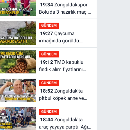
19:34
Zonguldakspor
Bolu'da 3 hazırlık maçı
oynayacak... İşte
GÜNDEM
rakipler...
19:27
Çaycuma
ırmağında görüldü:
Görenler şaşkınlık
GÜNDEM
yaşadı
19:12
TMO kabuklu
fındık alım fiyatlarını
açıkladı
GÜNDEM
18:52
Zonguldak'ta
pitbul köpek anne ve
çocuğuna saldırdı:
GÜNDEM
Tedavi altındalar
18:44
Zonguldak'ta
araç yayaya çarptı: Ağır