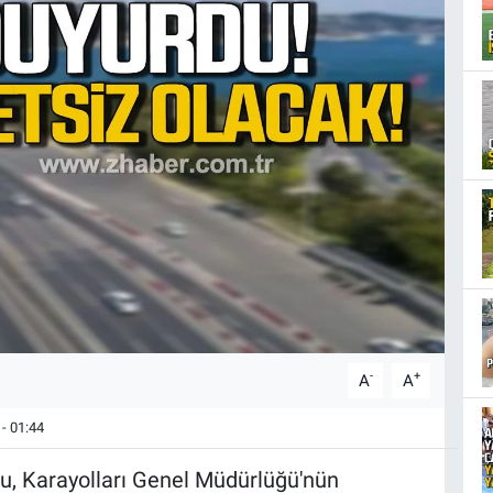
-
+
A
A
- 01:44
u, Karayolları Genel Müdürlüğü'nün