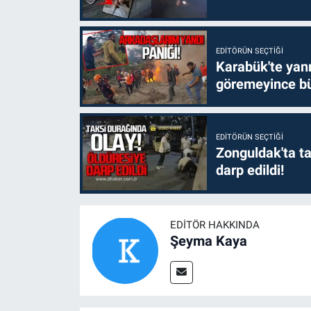
EDITÖRÜN SEÇTIĞI
Karabük'te yanm
göremeyince bü
EDITÖRÜN SEÇTIĞI
Zonguldak'ta ta
darp edildi!
EDITÖR HAKKINDA
Şeyma Kaya