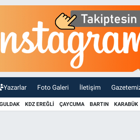
Yazarlar
Foto Galeri
İletişim
Gazetemi
GULDAK
KDZ EREĞLİ
ÇAYCUMA
BARTIN
KARABÜK