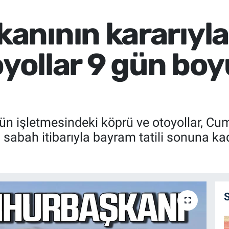
anının kararıyl
oyollar 9 gün bo
ün işletmesindeki köprü ve otoyollar, C
 sabah itibarıyla bayram tatili sonuna k