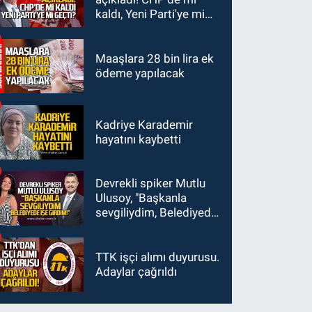
13:26
Karabük
kaldı, Yeni Parti'ye mi
milletvekilleri bastırdı.
geçti?
Cumhurbaşkanı
Erdoğan talimat verdi
Maaşlara 28 bin lira ek
ödeme yapılacak
Kadriye Karademir
hayatını kaybetti
Devrekli spiker Mutlu
Ulusoy, "Başkanla
sevgiliydim, Belediyede
işe girdim"
TTK işçi alımı duyurusu.
Adaylar çağrıldı