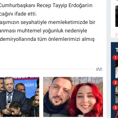
n Cumhurbaşkanı Recep Tayyip Erdoğan'ın
ağını ifade etti.
daşımızın seyahatiyle memleketimizde bir
aşanması muhtemel yoğunluk nedeniyle
e demiryollarında tüm önlemlerimizi almış
1
2
3