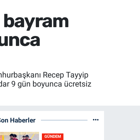
a bayram
yunca
umhurbaşkanı Recep Tayyip
adar 9 gün boyunca ücretsiz
Son Haberler
GÜNDEM