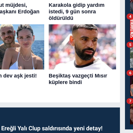
4
5
6
7
. Ereğli Yalı Clup saldırısında yeni detay!