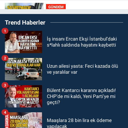
ne kadar?
GÜNDEM
11:13
Şaşırtmadı... Akaryakıta bir
Trend Haberler
zam daha geliyor
1
GÜNDEM
İş insanı Ercan Ekşi İstanbul’daki
11:00
Belediye duyurdu! Yüzme
s*lahlı saldırıda hayatını kaybetti
yarışması ertelendi
2
GÜNDEM
Uzun ailesi yasta: Feci kazada ölü
10:55
İşçi servisi kaza yaptı...
ve yaralılar var
Yaralıların durumu ağır
3
Bülent Kantarcı kararını açıkladı!
GÜNDEM
CHP'de mi kaldı, Yeni Parti'ye mi
10:06
“Drakula” alarmı! Zonguldak,
geçti?
Bartın ve Düzce tehdit altında
4
Maaşlara 28 bin lira ek ödeme
yapılacak