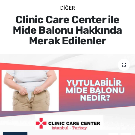
DIĞER
SİYASET
Clinic Care Center ile
SPOR
Mide Balonu Hakkında
Merak Edilenler
SAĞLIK