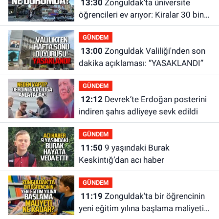
13:30
Zonguldak’ta üniversite
öğrencileri ev arıyor: Kiralar 30 bin
liraya kadar çıkıyor
GÜNDEM
13:00
Zonguldak Valiliği'nden son
dakika açıklaması: “YASAKLANDI”
GÜNDEM
12:12
Devrek’te Erdoğan posterini
indiren şahıs adliyeye sevk edildi
GÜNDEM
11:50
9 yaşındaki Burak
Keskintığ’dan acı haber
GÜNDEM
11:19
Zonguldak’ta bir öğrencinin
yeni eğitim yılına başlama maliyeti