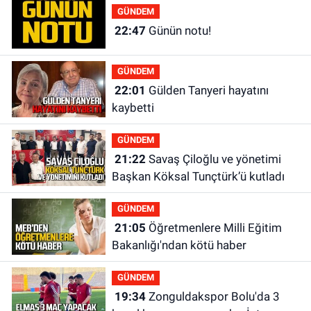
GÜNDEM
22:47
Günün notu!
GÜNDEM
22:01
Gülden Tanyeri hayatını
kaybetti
GÜNDEM
21:22
Savaş Çiloğlu ve yönetimi
Başkan Köksal Tunçtürk’ü kutladı
GÜNDEM
21:05
Öğretmenlere Milli Eğitim
Bakanlığı'ndan kötü haber
GÜNDEM
19:34
Zonguldakspor Bolu'da 3