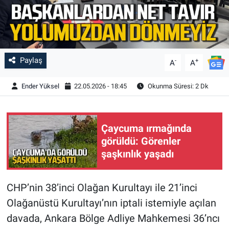
Paylaş
-
+
A
A
Ender Yüksel
22.05.2026 - 18:45
Okunma Süresi: 2 Dk
Çaycuma ırmağında
görüldü: Görenler
şaşkınlık yaşadı
CHP’nin 38’inci Olağan Kurultayı ile 21’inci
Olağanüstü Kurultayı’nın iptali istemiyle açılan
davada, Ankara Bölge Adliye Mahkemesi 36’ncı