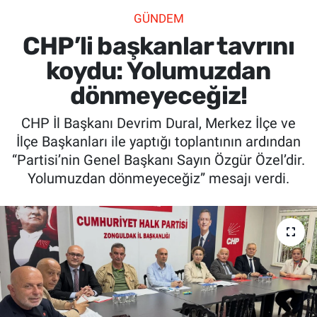
GÜNDEM
SİYASET
CHP’li başkanlar tavrını
SPOR
koydu: Yolumuzdan
dönmeyeceğiz!
SAĞLIK
CHP İl Başkanı Devrim Dural, Merkez İlçe ve
İlçe Başkanları ile yaptığı toplantının ardından
“Partisi’nin Genel Başkanı Sayın Özgür Özel’dir.
Yolumuzdan dönmeyeceğiz” mesajı verdi.