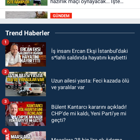
hazırlık maçı oynayacak... İşte
rakipler...
GÜNDEM
19:27
Çaycuma ırmağında görüldü:
Trend Haberler
Görenler şaşkınlık yaşadı
1
GÜNDEM
İş insanı Ercan Ekşi İstanbul’daki
19:12
TMO kabuklu fındık alım
s*lahlı saldırıda hayatını kaybetti
fiyatlarını açıkladı
2
GÜNDEM
Uzun ailesi yasta: Feci kazada ölü
18:52
Zonguldak'ta pitbul köpek
ve yaralılar var
anne ve çocuğuna saldırdı: Tedavi
altındalar
3
Bülent Kantarcı kararını açıkladı!
GÜNDEM
CHP'de mi kaldı, Yeni Parti'ye mi
18:44
Zonguldak'ta araç yayaya
geçti?
çarptı: Ağır yaralanan yaya tedavi
altına alındı
4
Maaşlara 28 bin lira ek ödeme