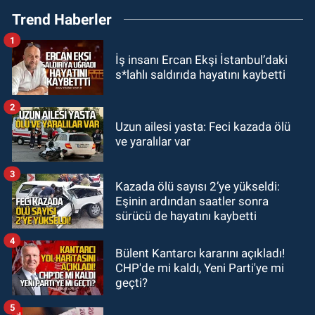
09:52
Karabük'te kaza yaptılar: 7
Trend Haberler
yaralı
1
GÜNDEM
İş insanı Ercan Ekşi İstanbul’daki
09:43
Arkadaşlıklar & Dostluklar
s*lahlı saldırıda hayatını kaybetti
GÜNDEM
2
00:40
Merve Kır Müftüoğlu
Uzun ailesi yasta: Feci kazada ölü
ve yaralılar var
Anadolu’yu karış karış geziyor, yeni
yapılanmaları şekillendiriyor
3
GÜNDEM
Kazada ölü sayısı 2’ye yükseldi:
00:10
Zonguldak'ta 15 yaşındaki
Eşinin ardından saatler sonra
çocuk yaralandı
sürücü de hayatını kaybetti
4
Bülent Kantarcı kararını açıkladı!
CHP'de mi kaldı, Yeni Parti'ye mi
geçti?
5