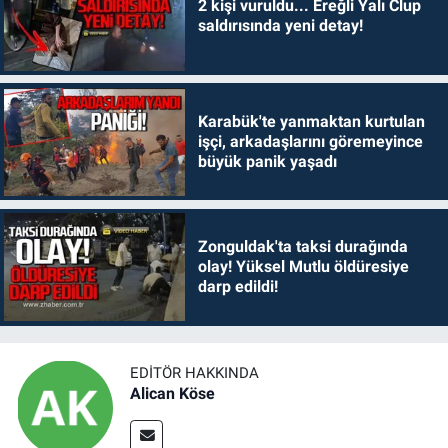
2 kişi vuruldu... Ereğli Yalı Clup
saldırısında yeni detay!
Karabük'te yanmaktan kurtulan
işçi, arkadaşlarını göremeyince
büyük panik yaşadı
Zonguldak'ta taksi durağında
olay! Yüksel Mutlu öldüresiye
darp edildi!
EDITÖR HAKKINDA
Alican Köse