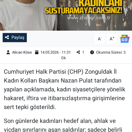
Paylaş
-
+
A
A
Alican Köse
14.05.2026 - 11:31
1
Okunma Süresi: 3
Dk
Cumhuriyet Halk Partisi (CHP) Zonguldak İl
Kadın Kolları Başkanı Nazan Pulat tarafından
yapılan açıklamada, kadın siyasetçilere yönelik
hakaret, iftira ve itibarsızlaştırma girişimlerine
sert tepki gösterildi.
Son günlerde kadınları hedef alan, ahlak ve
vicdan sınırlarını aşan saldırılar; sadece belirli