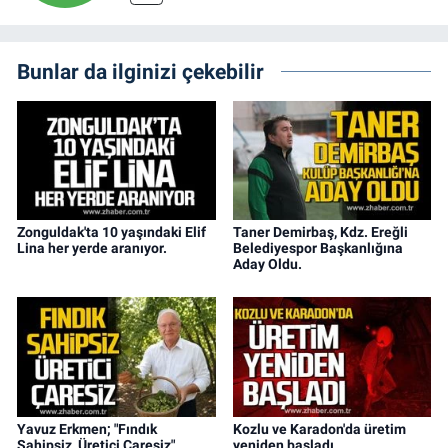
Bunlar da ilginizi çekebilir
Zonguldak'ta 10 yaşındaki Elif
Taner Demirbaş, Kdz. Ereğli
Lina her yerde aranıyor.
Belediyespor Başkanlığına
Aday Oldu.
Yavuz Erkmen; "Fındık
Kozlu ve Karadon'da üretim
Sahipsiz, Üretici Çaresiz"
yeniden başladı.