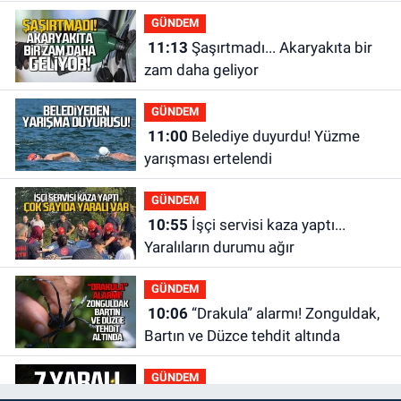
ne kadar?
GÜNDEM
11:13
Şaşırtmadı... Akaryakıta bir
zam daha geliyor
GÜNDEM
11:00
Belediye duyurdu! Yüzme
yarışması ertelendi
GÜNDEM
10:55
İşçi servisi kaza yaptı...
Yaralıların durumu ağır
GÜNDEM
10:06
“Drakula” alarmı! Zonguldak,
Bartın ve Düzce tehdit altında
GÜNDEM