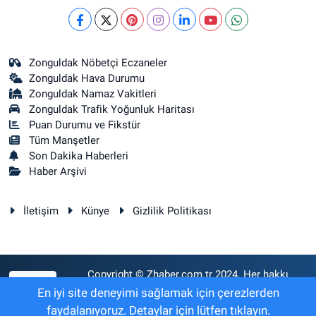
Zonguldak Nöbetçi Eczaneler
Zonguldak Hava Durumu
Zonguldak Namaz Vakitleri
Zonguldak Trafik Yoğunluk Haritası
Puan Durumu ve Fikstür
Tüm Manşetler
Son Dakika Haberleri
Haber Arşivi
İletişim
Künye
Gizlilik Politikası
Copyright © Zhaber.com.tr 2024. Her hakkı
RSS
saklıdır.
En iyi site deneyimi sağlamak için çerezlerden
faydalanıyoruz. Detaylar için lütfen tıklayın.