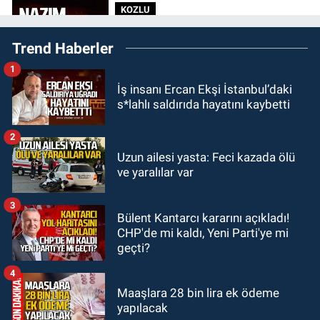
KOZLU
14:31
Kozlu'da Nazım Zararcı
Trend Haberler
evinde ölü bulundu.
1
MAGAZİN
İş insanı Ercan Ekşi İstanbul’daki
12:45
Ülkü Hilal Çiftçi’nin ailesinde
s*lahlı saldırıda hayatını kaybetti
yeni kriz. “Kızımın parasını
çapkınlıkta yiyor”
2
Zonguldak
Uzun ailesi yasta: Feci kazada ölü
12:15
Çaycuma'da otomobil
ve yaralılar var
durağa çarpıp takla attı. Sürücü
alevlerin arasından kurtarıldı.
3
Bülent Kantarcı kararını açıkladı!
SPOR
CHP'de mi kaldı, Yeni Parti'ye mi
11:49
Kdz. Ereğli Belediyespor'da
geçti?
kulübün başına kim geçecek?
4
Maaşlara 28 bin lira ek ödeme
yapılacak