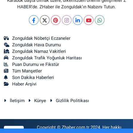
Karabük başta olmak üzere, ülkemizden önemli gelişmeler Z
HABER’de. ZHaber ile Zonguldak’ın Nabzını Tutun.
Zonguldak Nöbetçi Eczaneler
Zonguldak Hava Durumu
Zonguldak Namaz Vakitleri
Zonguldak Trafik Yoğunluk Haritası
Puan Durumu ve Fikstür
Tüm Manşetler
Son Dakika Haberleri
Haber Arşivi
İletişim
Künye
Gizlilik Politikası
Copyright © Zhaber.com.tr 2024. Her hakkı
RSS