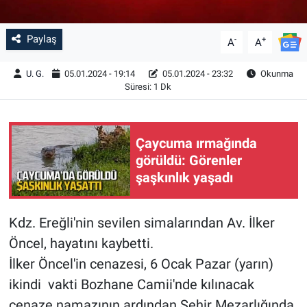
Paylaş
-
+
A
A
U. G.
05.01.2024 - 19:14
05.01.2024 - 23:32
Okunma
Süresi: 1 Dk
Çaycuma ırmağında
görüldü: Görenler
şaşkınlık yaşadı
Kdz. Ereğli'nin sevilen simalarından Av. İlker
Öncel, hayatını kaybetti.
İlker Öncel'in cenazesi, 6 Ocak Pazar (yarın)
ikindi vakti Bozhane Camii'nde kılınacak
cenaze namazının ardından Şehir Mezarlığında