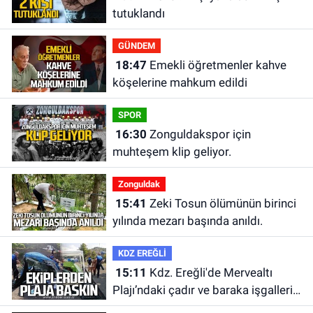
tutuklandı
GÜNDEM
18:47
Emekli öğretmenler kahve
köşelerine mahkum edildi
SPOR
16:30
Zonguldakspor için
muhteşem klip geliyor.
Zonguldak
15:41
Zeki Tosun ölümünün birinci
yılında mezarı başında anıldı.
KDZ EREĞLİ
15:11
Kdz. Ereğli'de Mervealtı
Plajı’ndaki çadır ve baraka işgalleri
kaldırıldı.