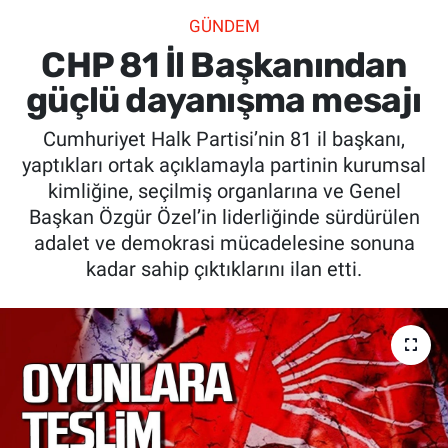
GÜNDEM
SİYASET
CHP 81 İl Başkanından
SPOR
güçlü dayanışma mesajı
Cumhuriyet Halk Partisi’nin 81 il başkanı,
SAĞLIK
yaptıkları ortak açıklamayla partinin kurumsal
kimliğine, seçilmiş organlarına ve Genel
Başkan Özgür Özel’in liderliğinde sürdürülen
adalet ve demokrasi mücadelesine sonuna
kadar sahip çıktıklarını ilan etti.