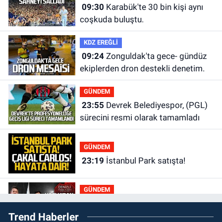
09:30
Karabük'te 30 bin kişi aynı
coşkuda buluştu.
KDZ EREĞLİ
09:24
Zonguldak'ta gece- gündüz
ekiplerden dron destekli denetim.
GÜNDEM
23:55
Devrek Belediyespor, (PGL)
sürecini resmi olarak tamamladı
GÜNDEM
23:19
İstanbul Park satışta!
GÜNDEM
23:05
Kozlu Belediyespor'dan
Trend Haberler
3.Lig'e transfer oldu