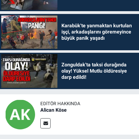
Karabük'te yanmaktan kurtulan
işçi, arkadaşlarını göremeyince
büyük panik yaşadı
Zonguldak'ta taksi durağında
olay! Yüksel Mutlu öldüresiye
darp edildi!
EDITÖR HAKKINDA
Alican Köse