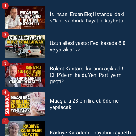
1
GÜNDEM
İş insanı Ercan Ekşi İstanbul’daki
22:33
Zonguldak TSO önemli
s*lahlı saldırıda hayatını kaybetti
etkinliğe ev sahipliği yaptı
2
GÜNDEM
Uzun ailesi yasta: Feci kazada ölü
22:11
9 yaşındaki Burak Keskintığ
ve yaralılar var
için acil Trombosit Arh (+) kana
ihtiyaç var
3
Bülent Kantarcı kararını açıkladı!
GÜNDEM
CHP'de mi kaldı, Yeni Parti'ye mi
21:50
Yoldan çıktı karşı şeride
geçti?
fırladı: Çok sayıda yaralı var
4
Maaşlara 28 bin lira ek ödeme
yapılacak
5
Kadriye Karademir hayatını kaybetti