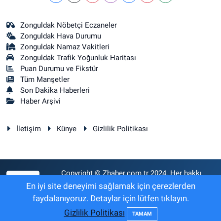
Zonguldak Nöbetçi Eczaneler
Zonguldak Hava Durumu
Zonguldak Namaz Vakitleri
Zonguldak Trafik Yoğunluk Haritası
Puan Durumu ve Fikstür
Tüm Manşetler
Son Dakika Haberleri
Haber Arşivi
İletişim
Künye
Gizlilik Politikası
Copyright © Zhaber.com.tr 2024. Her hakkı
RSS
saklıdır.
En iyi site deneyimi sağlamak için çerezlerden
faydalanıyoruz. Detaylar için lütfen tıklayın.
Gizlilik Politikası
Haber Yazılımı:
TE Bilişim
TAMAM