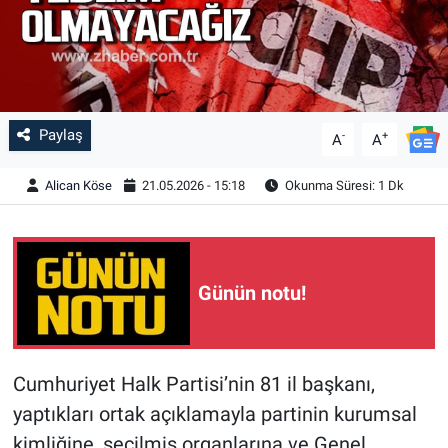
Paylaş
-
+
A
A
Alican Köse
21.05.2026 - 15:18
Okunma Süresi: 1 Dk
Günün notu!
Cumhuriyet Halk Partisi’nin 81 il başkanı,
yaptıkları ortak açıklamayla partinin kurumsal
kimliğine, seçilmiş organlarına ve Genel