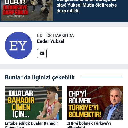
olay! Yüksel Mutlu öldüresiye
darp edildi!
EDITÖR HAKKINDA
Ender Yüksel
Bunlar da ilginizi çekebilir
Entübe edildi: Dualar Bahadır
CHP'yi bölmek Türkiye'yi
Çimen için…
bölmektir!