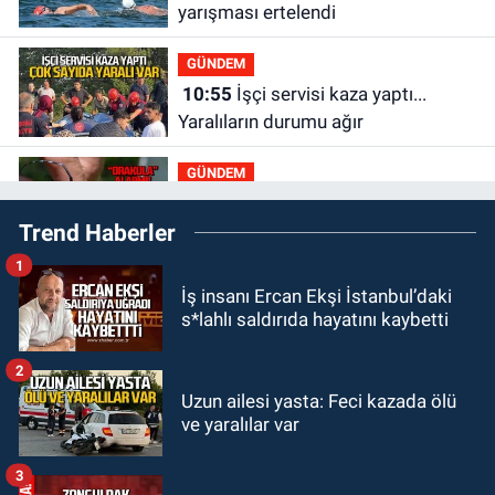
yarışması ertelendi
GÜNDEM
10:55
İşçi servisi kaza yaptı...
Yaralıların durumu ağır
GÜNDEM
10:06
“Drakula” alarmı! Zonguldak,
Trend Haberler
Bartın ve Düzce tehdit altında
1
GÜNDEM
İş insanı Ercan Ekşi İstanbul’daki
09:52
Karabük'te kaza yaptılar: 7
s*lahlı saldırıda hayatını kaybetti
yaralı
2
GÜNDEM
Uzun ailesi yasta: Feci kazada ölü
09:43
Arkadaşlıklar & Dostluklar
ve yaralılar var
3
GÜNDEM