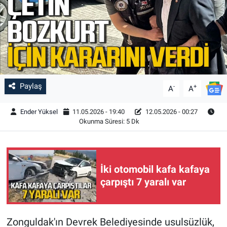
Paylaş
-
+
A
A
Ender Yüksel
11.05.2026 - 19:40
12.05.2026 - 00:27
Okunma Süresi: 5 Dk
İki otomobil kafa kafaya
çarpıştı 7 yaralı var
Zonguldak'ın Devrek Belediyesinde usulsüzlük,