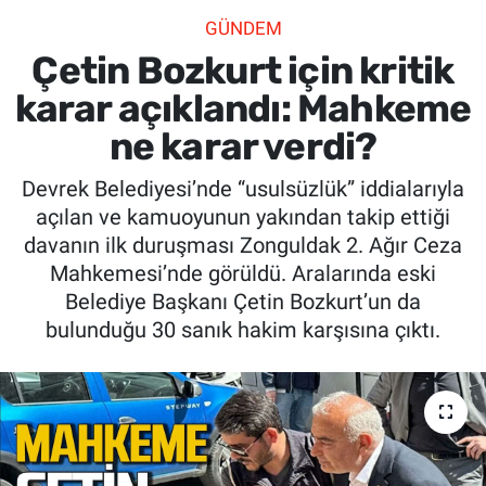
GÜNDEM
SİYASET
Çetin Bozkurt için kritik
SPOR
karar açıklandı: Mahkeme
ne karar verdi?
SAĞLIK
Devrek Belediyesi’nde “usulsüzlük” iddialarıyla
açılan ve kamuoyunun yakından takip ettiği
davanın ilk duruşması Zonguldak 2. Ağır Ceza
Mahkemesi’nde görüldü. Aralarında eski
Belediye Başkanı Çetin Bozkurt’un da
bulunduğu 30 sanık hakim karşısına çıktı.