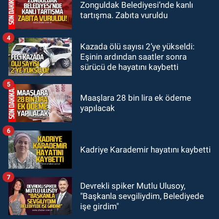
00:40
Merve Kır Müftüoğlu
Zonguldak Belediyesi’nde kanlı
tartışma. Zabıta vuruldu
Anadolu’yu karış karış geziyor, yeni
yapılanmaları şekillendiriyor
4
Kazada ölü sayısı 2’ye yükseldi:
Eşinin ardından saatler sonra
sürücü de hayatını kaybetti
5
Maaşlara 28 bin lira ek ödeme
yapılacak
6
Kadriye Karademir hayatını kaybetti
7
Devrekli spiker Mutlu Ulusoy,
"Başkanla sevgiliydim, Belediyede
işe girdim"