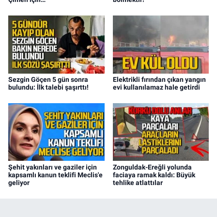
Sezgin Göçen 5 gün sonra
Elektrikli fırından çıkan yangın
bulundu: İlk talebi şaşırttı!
evi kullanılamaz hale getirdi
Şehit yakınları ve gaziler için
Zonguldak-Ereğli yolunda
kapsamlı kanun teklifi Meclis'e
faciaya ramak kaldı: Büyük
geliyor
tehlike atlattılar