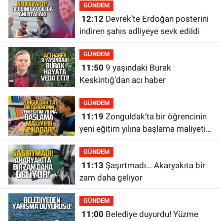
GÜNDEM
12:12
Devrek’te Erdoğan posterini
indiren şahıs adliyeye sevk edildi
GÜNDEM
11:50
9 yaşındaki Burak
Keskintığ’dan acı haber
GÜNDEM
11:19
Zonguldak’ta bir öğrencinin
yeni eğitim yılına başlama maliyeti
ne kadar?
GÜNDEM
11:13
Şaşırtmadı... Akaryakıta bir
zam daha geliyor
GÜNDEM
11:00
Belediye duyurdu! Yüzme