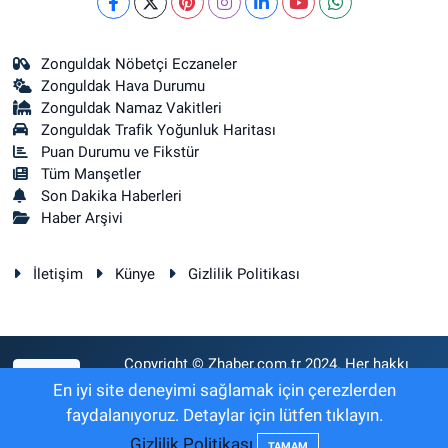
Zonguldak Nöbetçi Eczaneler
Zonguldak Hava Durumu
Zonguldak Namaz Vakitleri
Zonguldak Trafik Yoğunluk Haritası
Puan Durumu ve Fikstür
Tüm Manşetler
Son Dakika Haberleri
Haber Arşivi
İletişim
Künye
Gizlilik Politikası
Copyright © Zhaber.com.tr 2024. Her hakkı
RSS
saklıdır.
En iyi site deneyimi sağlamak için çerezlerden
faydalanıyoruz. Detaylar için lütfen tıklayın.
Gizlilik Politikası
Haber Yazılımı:
TE Bilişim
TAMAM