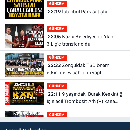
GÜNDEM
23:19
İstanbul Park satışta!
GÜNDEM
23:05
Kozlu Belediyespor'dan
3.Lig'e transfer oldu
GÜNDEM
22:33
Zonguldak TSO önemli
etkinliğe ev sahipliği yaptı
GÜNDEM
22:11
9 yaşındaki Burak Keskintığ
için acil Trombosit Arh (+) kana
ihtiyaç var
GÜNDEM
21:50
Yoldan çıktı karşı şeride