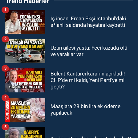
Trend Haberler
fırladı: Çok sayıda yaralı var
1
GÜNDEM
İş insanı Ercan Ekşi İstanbul’daki
21:38
Ercüment Ünal'dan acık
s*lahlı saldırıda hayatını kaybetti
haber geldi: Ameliyata dayanamadı
2
GÜNDEM
Uzun ailesi yasta: Feci kazada ölü
21:12
Yönetim kulübü önce borç
ve yaralılar var
batağına soktu şimdi de görevden
kaçtığını resmen açıkladı
3
Bülent Kantarcı kararını açıkladı!
GÜNDEM
CHP'de mi kaldı, Yeni Parti'ye mi
20:56
Otomobilin çarptığı yaşlı
geçti?
adam hayatını kaybetti
4
Maaşlara 28 bin lira ek ödeme
yapılacak
5