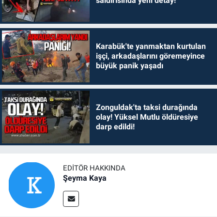
saldırısında yeni detay!
Karabük'te yanmaktan kurtulan
işçi, arkadaşlarını göremeyince
büyük panik yaşadı
Zonguldak'ta taksi durağında
olay! Yüksel Mutlu öldüresiye
darp edildi!
EDITÖR HAKKINDA
Şeyma Kaya