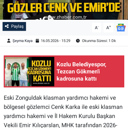
Paylaş
-
+
A
A
Şeyma Kaya
16.05.2026 - 15:29
Okunma Süresi: 1 Dk
Kozlu Belediyespor,
Tezcan Gökmen'i
kadrosuna kattı
Eski Zonguldak klasman yardımcı hakemi ve
bölgesel gözlemci Cenk Karka ile eski klasman
yardımcı hakemi ve İl Hakem Kurulu Başkan
Vekili Emir Kılıçarslan, MHK tarafından 2026-