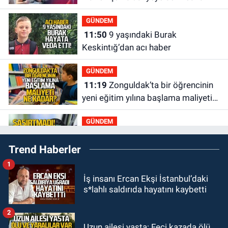
GÜNDEM
11:50
9 yaşındaki Burak
Keskintığ’dan acı haber
GÜNDEM
11:19
Zonguldak’ta bir öğrencinin
yeni eğitim yılına başlama maliyeti
ne kadar?
GÜNDEM
11:13
Şaşırtmadı... Akaryakıta bir
Trend Haberler
zam daha geliyor
1
GÜNDEM
İş insanı Ercan Ekşi İstanbul’daki
11:00
Belediye duyurdu! Yüzme
s*lahlı saldırıda hayatını kaybetti
yarışması ertelendi
2
GÜNDEM
Uzun ailesi yasta: Feci kazada ölü