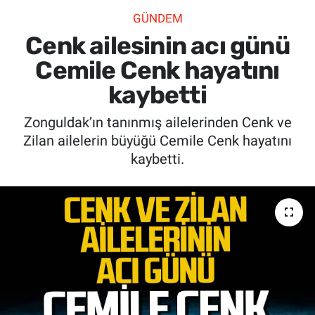
GÜNDEM
SİYASET
Cenk ailesinin acı günü
SPOR
Cemile Cenk hayatını
kaybetti
SAĞLIK
Zonguldak’ın tanınmış ailelerinden Cenk ve
Zilan ailelerin büyüğü Cemile Cenk hayatını
kaybetti.