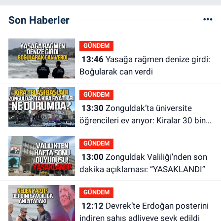
Son Haberler
GÜNDEM
13:46
Yasağa rağmen denize girdi:
Boğularak can verdi
GÜNDEM
13:30
Zonguldak’ta üniversite
öğrencileri ev arıyor: Kiralar 30 bin
liraya kadar çıkıyor
GÜNDEM
13:00
Zonguldak Valiliği'nden son
dakika açıklaması: “YASAKLANDI”
GÜNDEM
12:12
Devrek’te Erdoğan posterini
indiren şahıs adliyeye sevk edildi