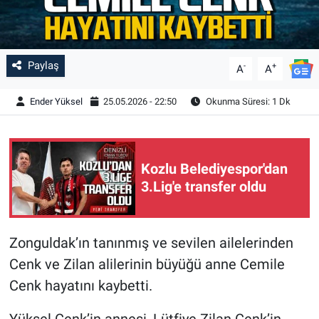
Paylaş
-
+
A
A
Ender Yüksel
25.05.2026 - 22:50
Okunma Süresi: 1 Dk
Kozlu Belediyespor'dan
3.Lig'e transfer oldu
Zonguldak’ın tanınmış ve sevilen ailelerinden
Cenk ve Zilan alilerinin büyüğü anne Cemile
Cenk hayatını kaybetti.