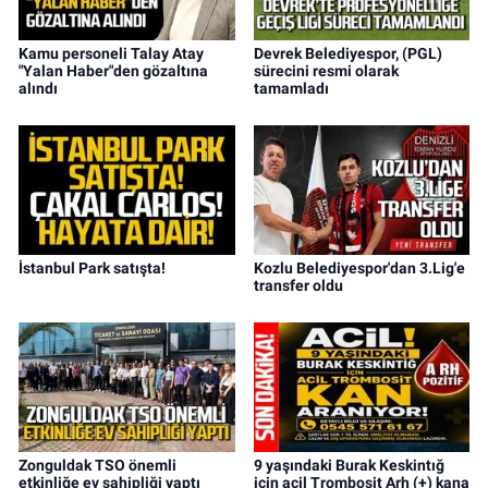
Kamu personeli Talay Atay
Devrek Belediyespor, (PGL)
"Yalan Haber"den gözaltına
sürecini resmi olarak
alındı
tamamladı
İstanbul Park satışta!
Kozlu Belediyespor'dan 3.Lig'e
transfer oldu
Zonguldak TSO önemli
9 yaşındaki Burak Keskintığ
etkinliğe ev sahipliği yaptı
için acil Trombosit Arh (+) kana