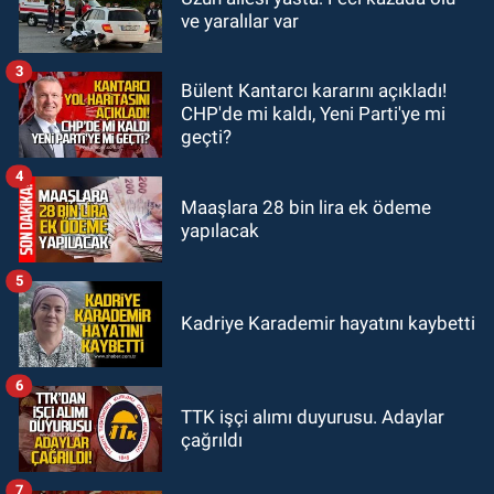
10:55
İşçi servisi kaza yaptı...
ve yaralılar var
Yaralıların durumu ağır
3
Bülent Kantarcı kararını açıkladı!
GÜNDEM
CHP'de mi kaldı, Yeni Parti'ye mi
10:06
“Drakula” alarmı! Zonguldak,
geçti?
Bartın ve Düzce tehdit altında
4
Maaşlara 28 bin lira ek ödeme
yapılacak
5
Kadriye Karademir hayatını kaybetti
6
TTK işçi alımı duyurusu. Adaylar
çağrıldı
7