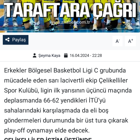
Paylaş
-
+
A
A
Şeyma Kaya
16.04.2024 - 22:28
Erkekler Bölgesel Basketbol Ligi C grubunda
mücadele eden sarı lacivertli ekip Çelikelliler
Spor Kulübü, ligin ilk yarısının üçüncü maçında
deplasmanda 66-62 yendikleri İTÜ’yü
sahalarındaki karşılaşmada da eli boş
göndermeleri durumunda bir üst tura çıkarak
play-off oynamayı elde edecek.