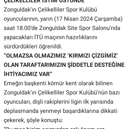
ÇELİKELLİLER İSTİM ÜSTÜNDE
Zonguldak’ın Çelikelliler Spor Kulübü
oyuncularının, yarın (17 Nisan 2024 Çarşamba)
saat 18.00’de Zonguldak Site Spor Salonu’nda
yapacakları İTÜ maçının hazırlıklarını
sürdürdükleri öğrenildi.
“OLMAZSA OLMAZIMIZ ‘KIRMIZI ÇİZGİMİZ’
OLAN TARAFTARIMIZIN ŞİDDETLE DESTEĞİNE
İHTİYACIMIZ VAR”
Emeğin başkenti kömür kent olarak bilinen
Zonguldak’ın Çelikelliler Spor Kulübü’nün bazı
oyuncuları, dişli rakiplerini ligin ilk yarısında
deplasmanda yenmeyi başardıklarına dikkati
çekerek, şöyle konuştu: