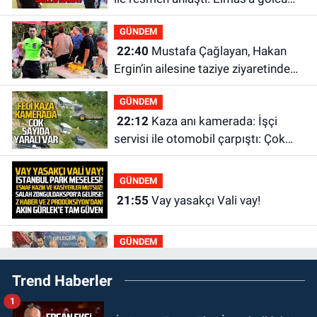
kanat
GÜNDEM
22:40
Mustafa Çağlayan, Hakan
Ergin’in ailesine taziye ziyaretinde
bulundu
GÜNDEM
22:12
Kaza anı kamerada: İşçi
servisi ile otomobil çarpıştı: Çok
sayıda yaralı var
GÜNDEM
21:55
Vay yasakçı Vali vay!
GÜNDEM
20:30
MHP’de sandıklar açıldı yeni
Trend Haberler
başkan belli oldu
1
GÜNDEM