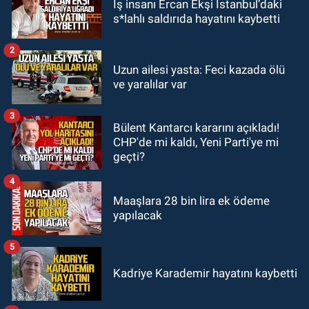
İş insanı Ercan Ekşi İstanbul’daki
20:11
İlçeyi sel aldı: Başkan
s*lahlı saldırıda hayatını kaybetti
çizmeleri giydi çalışmalara katıldı
2
GÜNDEM
Uzun ailesi yasta: Feci kazada ölü
19:58
Yangın korkuttu: 3 katlı evin
ve yaralılar var
çatısında çıkan yangın söndürüldü
3
Bülent Kantarcı kararını açıkladı!
GÜNDEM
CHP'de mi kaldı, Yeni Parti'ye mi
18:35
Filyos’ta 2 kişiyi dalgalar
geçti?
yuttu: 1 kişi hayatını kaybetti 1 kişi
aranıyor
4
Maaşlara 28 bin lira ek ödeme
yapılacak
5
Kadriye Karademir hayatını kaybetti