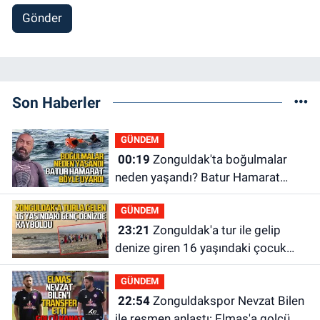
Gönder
Son Haberler
GÜNDEM
00:19
Zonguldak'ta boğulmalar
neden yaşandı? Batur Hamarat
böyle uyardı!
GÜNDEM
23:21
Zonguldak'a tur ile gelip
denize giren 16 yaşındaki çocuk
kayboldu: Son anları kamerada
GÜNDEM
22:54
Zonguldakspor Nevzat Bilen
ile resmen anlaştı: Elmas'a golcü