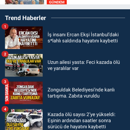
GÜNDEM
20:30
MHP’de sandıklar açıldı yeni
Trend Haberler
başkan belli oldu
1
GÜNDEM
İş insanı Ercan Ekşi İstanbul’daki
20:11
İlçeyi sel aldı: Başkan
s*lahlı saldırıda hayatını kaybetti
çizmeleri giydi çalışmalara katıldı
2
GÜNDEM
Uzun ailesi yasta: Feci kazada ölü
19:58
Yangın korkuttu: 3 katlı evin
ve yaralılar var
çatısında çıkan yangın söndürüldü
3
GÜNDEM
Zonguldak Belediyesi’nde kanlı
18:35
Filyos’ta 2 kişiyi dalgalar
tartışma. Zabıta vuruldu
yuttu: 1 kişi hayatını kaybetti 1 kişi
aranıyor
4
Kazada ölü sayısı 2’ye yükseldi:
Eşinin ardından saatler sonra
sürücü de hayatını kaybetti