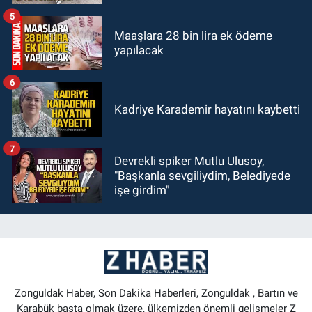
5
Maaşlara 28 bin lira ek ödeme
yapılacak
6
Kadriye Karademir hayatını kaybetti
7
Devrekli spiker Mutlu Ulusoy,
"Başkanla sevgiliydim, Belediyede
işe girdim"
Zonguldak Haber, Son Dakika Haberleri, Zonguldak , Bartın ve
Karabük başta olmak üzere, ülkemizden önemli gelişmeler Z