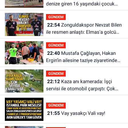
denize giren 16 yaşındaki çocuk
kayboldu: Son anları kamerada
GÜNDEM
22:54
Zonguldakspor Nevzat Bilen
ile resmen anlaştı: Elmas'a golcü
kanat
GÜNDEM
22:40
Mustafa Çağlayan, Hakan
Ergin’in ailesine taziye ziyaretinde
bulundu
GÜNDEM
22:12
Kaza anı kamerada: İşçi
servisi ile otomobil çarpıştı: Çok
sayıda yaralı var
GÜNDEM
21:55
Vay yasakçı Vali vay!