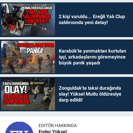
2 kişi vuruldu... Ereğli Yalı Clup
saldırısında yeni detay!
Karabük'te yanmaktan kurtulan
işçi, arkadaşlarını göremeyince
büyük panik yaşadı
Zonguldak'ta taksi durağında
olay! Yüksel Mutlu öldüresiye
darp edildi!
EDITÖR HAKKINDA
Ender Yüksel