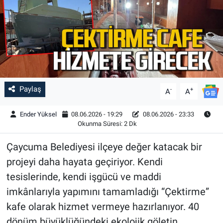
Paylaş
-
+
A
A
Ender Yüksel
08.06.2026 - 19:29
08.06.2026 - 23:33
Okunma Süresi: 2 Dk
Çaycuma Belediyesi ilçeye değer katacak bir
projeyi daha hayata geçiriyor. Kendi
tesislerinde, kendi işgücü ve maddi
imkânlarıyla yapımını tamamladığı “Çektirme”
kafe olarak hizmet vermeye hazırlanıyor. 40
dönüm büyüklüğündeki ekolojik göletin