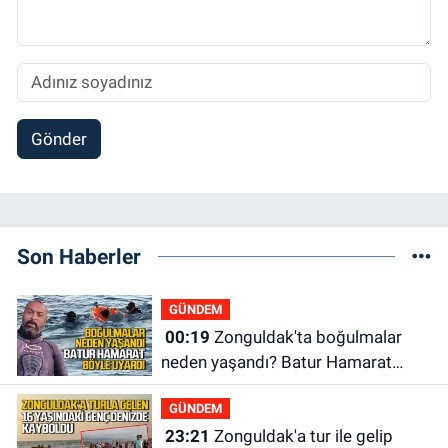
Gönder
Son Haberler
GÜNDEM
00:19
Zonguldak'ta boğulmalar
neden yaşandı? Batur Hamarat
böyle uyardı!
GÜNDEM
23:21
Zonguldak'a tur ile gelip