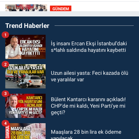
GÜNDEM
21:22
Savaş Çiloğlu ve yönetimi
Trend Haberler
Başkan Köksal Tunçtürk’ü kutladı
1
GÜNDEM
İş insanı Ercan Ekşi İstanbul’daki
21:05
Öğretmenlere Milli Eğitim
s*lahlı saldırıda hayatını kaybetti
Bakanlığı'ndan kötü haber
2
GÜNDEM
Uzun ailesi yasta: Feci kazada ölü
19:34
Zonguldakspor Bolu'da 3
ve yaralılar var
hazırlık maçı oynayacak... İşte
rakipler...
3
Bülent Kantarcı kararını açıkladı!
GÜNDEM
CHP'de mi kaldı, Yeni Parti'ye mi
19:27
Çaycuma ırmağında görüldü:
geçti?
Görenler şaşkınlık yaşadı
4
Maaşlara 28 bin lira ek ödeme
yapılacak