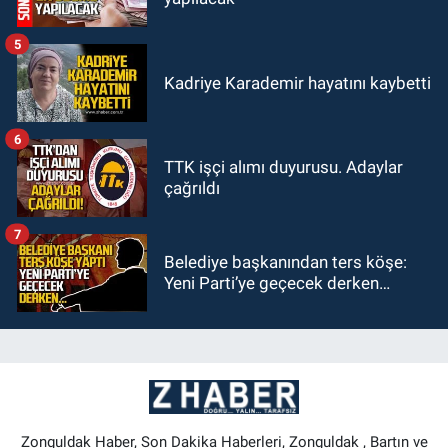
5
Kadriye Karademir hayatını kaybetti
6
TTK işçi alımı duyurusu. Adaylar
çağrıldı
7
Belediye başkanından ters köşe:
Yeni Parti’ye geçecek derken…
Zonguldak Haber, Son Dakika Haberleri, Zonguldak , Bartın ve