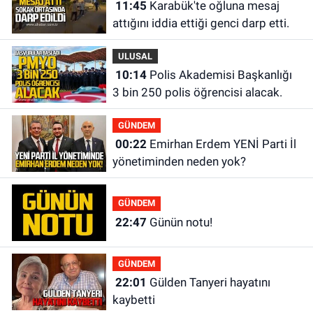
11:45
Karabük'te oğluna mesaj
attığını iddia ettiği genci darp etti.
ULUSAL
10:14
Polis Akademisi Başkanlığı
3 bin 250 polis öğrencisi alacak.
GÜNDEM
00:22
Emirhan Erdem YENİ Parti İl
yönetiminden neden yok?
GÜNDEM
22:47
Günün notu!
GÜNDEM
22:01
Gülden Tanyeri hayatını
kaybetti