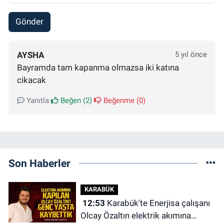
Gönder
AYSHA
5 yıl önce
Bayramda tam kapanma olmazsa iki katına
cikacak
Yanıtla
Beğen (
2
)
Beğenme (
0
)
Son Haberler
KARABÜK
12:53
Karabük'te Enerjisa çalışanı
Olcay Özaltın elektrik akımına