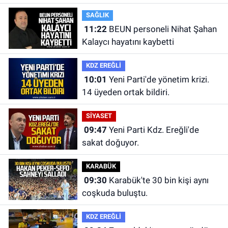
kapılarak hayatını kaybetti.
SAĞLIK
11:22
BEUN personeli Nihat Şahan
Kalaycı hayatını kaybetti
KDZ EREĞLİ
10:01
Yeni Parti'de yönetim krizi.
14 üyeden ortak bildiri.
SİYASET
09:47
Yeni Parti Kdz. Ereğli'de
sakat doğuyor.
KARABÜK
09:30
Karabük'te 30 bin kişi aynı
coşkuda buluştu.
KDZ EREĞLİ