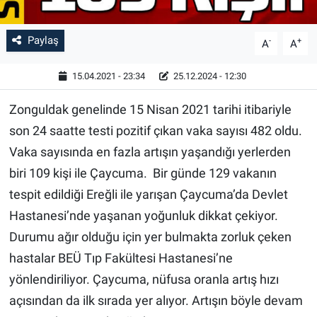
Paylaş
-
+
A
A
15.04.2021 - 23:34
25.12.2024 - 12:30
Zonguldak genelinde 15 Nisan 2021 tarihi itibariyle
son 24 saatte testi pozitif çıkan vaka sayısı 482 oldu.
Vaka sayısında en fazla artışın yaşandığı yerlerden
biri 109 kişi ile Çaycuma. Bir günde 129 vakanın
tespit edildiği Ereğli ile yarışan Çaycuma’da Devlet
Hastanesi’nde yaşanan yoğunluk dikkat çekiyor.
Durumu ağır olduğu için yer bulmakta zorluk çeken
hastalar BEÜ Tıp Fakültesi Hastanesi’ne
yönlendiriliyor. Çaycuma, nüfusa oranla artış hızı
açısından da ilk sırada yer alıyor. Artışın böyle devam