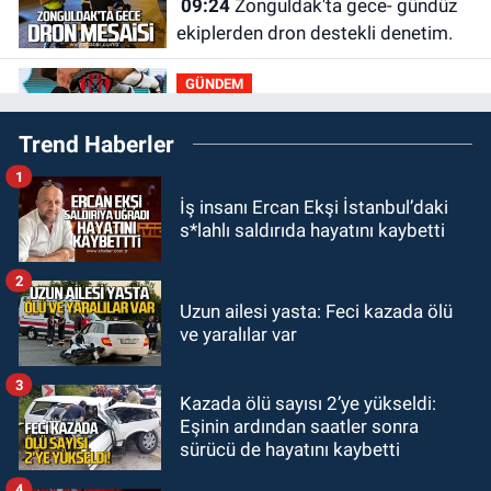
09:24
Zonguldak'ta gece- gündüz
ekiplerden dron destekli denetim.
GÜNDEM
23:55
Devrek Belediyespor, (PGL)
Trend Haberler
sürecini resmi olarak tamamladı
1
GÜNDEM
İş insanı Ercan Ekşi İstanbul’daki
23:19
İstanbul Park satışta!
s*lahlı saldırıda hayatını kaybetti
GÜNDEM
2
23:05
Kozlu Belediyespor'dan
Uzun ailesi yasta: Feci kazada ölü
ve yaralılar var
3.Lig'e transfer oldu
3
GÜNDEM
Kazada ölü sayısı 2’ye yükseldi:
22:33
Zonguldak TSO önemli
Eşinin ardından saatler sonra
etkinliğe ev sahipliği yaptı
sürücü de hayatını kaybetti
4