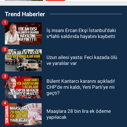
19:27
Çaycuma ırmağında görüldü:
Trend Haberler
Görenler şaşkınlık yaşadı
1
GÜNDEM
İş insanı Ercan Ekşi İstanbul’daki
19:12
TMO kabuklu fındık alım
s*lahlı saldırıda hayatını kaybetti
fiyatlarını açıkladı
2
GÜNDEM
Uzun ailesi yasta: Feci kazada ölü
18:52
Zonguldak'ta pitbul köpek
ve yaralılar var
anne ve çocuğuna saldırdı: Tedavi
altındalar
3
Bülent Kantarcı kararını açıkladı!
GÜNDEM
CHP'de mi kaldı, Yeni Parti'ye mi
18:44
Zonguldak'ta araç yayaya
geçti?
çarptı: Ağır yaralanan yaya tedavi
altına alındı
4
Maaşlara 28 bin lira ek ödeme
yapılacak