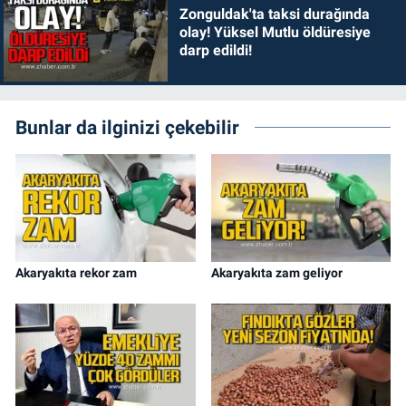
Zonguldak'ta taksi durağında
olay! Yüksel Mutlu öldüresiye
darp edildi!
Bunlar da ilginizi çekebilir
Akaryakıta rekor zam
Akaryakıta zam geliyor