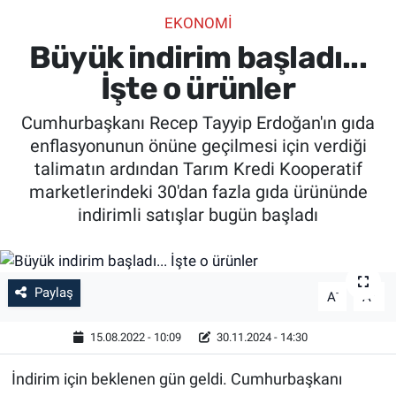
EKONOMİ
SİYASET
Büyük indirim başladı...
SPOR
İşte o ürünler
Cumhurbaşkanı Recep Tayyip Erdoğan'ın gıda
SAĞLIK
enflasyonunun önüne geçilmesi için verdiği
talimatın ardından Tarım Kredi Kooperatif
marketlerindeki 30'dan fazla gıda ürününde
indirimli satışlar bugün başladı
Paylaş
-
+
A
A
15.08.2022 - 10:09
30.11.2024 - 14:30
İndirim için beklenen gün geldi. Cumhurbaşkanı