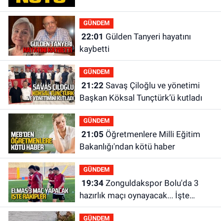
GÜNDEM
22:01
Gülden Tanyeri hayatını
kaybetti
GÜNDEM
21:22
Savaş Çiloğlu ve yönetimi
Başkan Köksal Tunçtürk’ü kutladı
GÜNDEM
21:05
Öğretmenlere Milli Eğitim
Bakanlığı'ndan kötü haber
GÜNDEM
19:34
Zonguldakspor Bolu'da 3
hazırlık maçı oynayacak... İşte
rakipler...
GÜNDEM