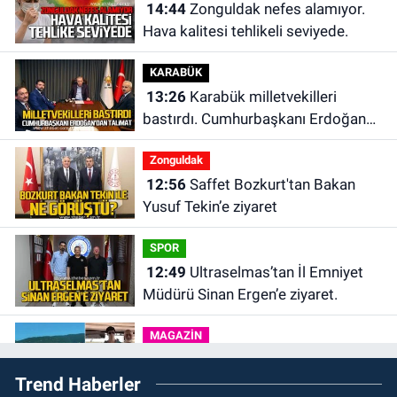
14:44
Zonguldak nefes alamıyor.
Hava kalitesi tehlikeli seviyede.
KARABÜK
13:26
Karabük milletvekilleri
bastırdı. Cumhurbaşkanı Erdoğan
talimat verdi
Zonguldak
12:56
Saffet Bozkurt'tan Bakan
Yusuf Tekin’e ziyaret
SPOR
12:49
Ultraselmas’tan İl Emniyet
Müdürü Sinan Ergen’e ziyaret.
MAGAZİN
12:31
Ülkü Hilal Çiftçi’nin babası
Trend Haberler
Ünal Çiftçi suç duyurusunda