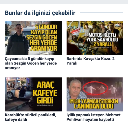
Bunlar da ilginizi çekebilir
Çaycuma’da 5 gündür kayıp
Bartın’da Kavşakta Kaza: 2
olan Sezgin Göcen her yerde
Yaralı
aranıyor
Karabük'te sürücü panikledi,
İyilik yapmak isteyen Mehmet
kafeye daldı
Pehlivan hayatını kaybetti