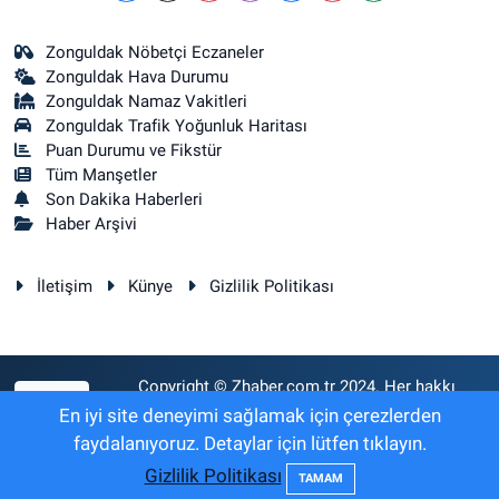
Zonguldak Nöbetçi Eczaneler
Zonguldak Hava Durumu
Zonguldak Namaz Vakitleri
Zonguldak Trafik Yoğunluk Haritası
Puan Durumu ve Fikstür
Tüm Manşetler
Son Dakika Haberleri
Haber Arşivi
İletişim
Künye
Gizlilik Politikası
Copyright © Zhaber.com.tr 2024. Her hakkı
RSS
saklıdır.
En iyi site deneyimi sağlamak için çerezlerden
faydalanıyoruz. Detaylar için lütfen tıklayın.
Gizlilik Politikası
Haber Yazılımı:
TE Bilişim
TAMAM