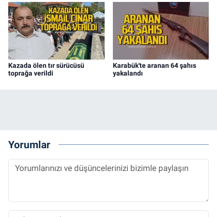
Kazada ölen tır sürücüsü
Karabük'te aranan 64 şahıs
toprağa verildi
yakalandı
Yorumlar