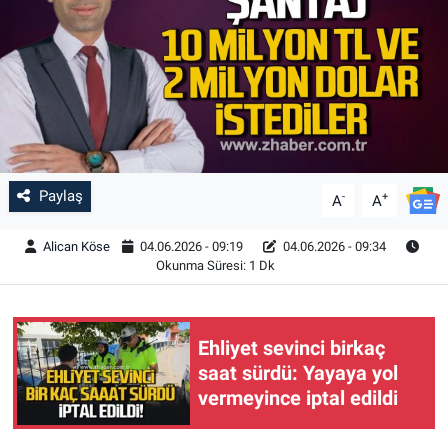
Paylaş
-
+
A
A
Alican Köse
04.06.2026 - 09:19
04.06.2026 - 09:34
Okunma Süresi: 1 Dk
Ehliyet sevinci birkaç
saat sürdü: Yayaya yol
vermeyince iptal edildi