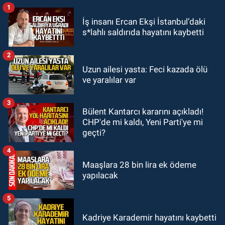
bulundu. Birlikte çekilen kareler
1
Zonguldak
ortaya çıktı.
İş insanı Ercan Ekşi İstanbul’daki
12:00
Olcay Can görevine resmen
s*lahlı saldırıda hayatını kaybetti
başladı.
2
Zonguldak
Uzun ailesi yasta: Feci kazada ölü
10:51
Bülent Ecevit Üniversitesi'ne
ve yaralılar var
45 sözleşmeli personel alınacak.
3
Bülent Kantarcı kararını açıkladı!
GÜNDEM
CHP'de mi kaldı, Yeni Parti'ye mi
10:00
Dışarıdakiler: Bir Zamanlar
geçti?
Almanya’da’ 21 Ağustos’ta
vizyonda.
4
Maaşlara 28 bin lira ek ödeme
yapılacak
5
Kadriye Karademir hayatını kaybetti