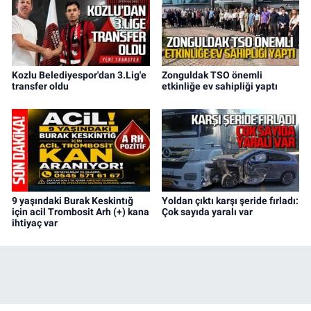
Kozlu Belediyespor'dan 3.Lig'e
Zonguldak TSO önemli
transfer oldu
etkinliğe ev sahipliği yaptı
9 yaşındaki Burak Keskintığ
Yoldan çıktı karşı şeride fırladı:
için acil Trombosit Arh (+) kana
Çok sayıda yaralı var
ihtiyaç var