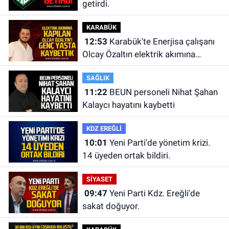
getirdi.
KARABÜK
12:53
Karabük'te Enerjisa çalışanı
Olcay Özaltın elektrik akımına
kapılarak hayatını kaybetti.
SAĞLIK
11:22
BEUN personeli Nihat Şahan
Kalaycı hayatını kaybetti
KDZ EREĞLİ
10:01
Yeni Parti'de yönetim krizi.
14 üyeden ortak bildiri.
SİYASET
09:47
Yeni Parti Kdz. Ereğli'de
sakat doğuyor.