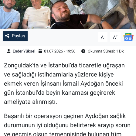
Paylaş
-
+
A
A
Ender Yüksel
01.07.2026 - 19:56
Okunma Süresi: 1 Dk
Zonguldak’ta ve İstanbul’da ticaretle uğraşan
ve sağladığı istihdamlarla yüzlerce kişiye
ekmek veren İşinsanı İsmail Aydoğan önceki
gün İstanbul’da beyin kanaması geçirerek
ameliyata alınmıştı.
Başarılı bir operasyon geçiren Aydoğan sağlık
durumunun iyi olduğunu belirterek arayıp sorun
ve geçmiş olsun temennisinde bulunan tüm