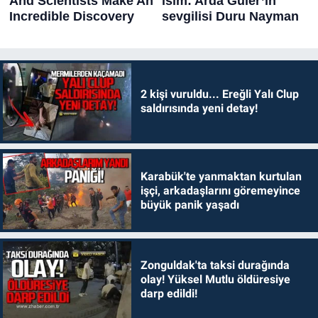
2 kişi vuruldu... Ereğli Yalı Clup
saldırısında yeni detay!
Karabük'te yanmaktan kurtulan
işçi, arkadaşlarını göremeyince
büyük panik yaşadı
Zonguldak'ta taksi durağında
olay! Yüksel Mutlu öldüresiye
darp edildi!