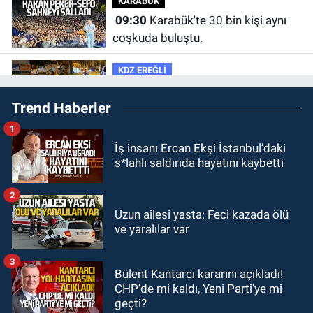
KARABÜK
09:30
Karabük'te 30 bin kişi aynı
coşkuda buluştu.
KDZ EREĞLİ
09:24
Zonguldak'ta gece- gündüz
Trend Haberler
ekiplerden dron destekli denetim.
1
GÜNDEM
İş insanı Ercan Ekşi İstanbul’daki
23:55
Devrek Belediyespor, (PGL)
s*lahlı saldırıda hayatını kaybetti
sürecini resmi olarak tamamladı
2
GÜNDEM
Uzun ailesi yasta: Feci kazada ölü
23:19
İstanbul Park satışta!
ve yaralılar var
3
GÜNDEM
Bülent Kantarcı kararını açıkladı!
23:05
Kozlu Belediyespor'dan
CHP'de mi kaldı, Yeni Parti'ye mi
3.Lig'e transfer oldu
geçti?