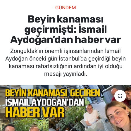
GÜNDEM
SİYASET
Beyin kanaması
SPOR
geçirmişti: İsmail
Aydoğan’dan haber var
SAĞLIK
Zonguldak’ın önemli işinsanlarından İsmail
Aydoğan önceki gün İstanbul’da geçirdiği beyin
kanaması rahatsızlığının ardından iyi olduğu
mesajı yayınladı.