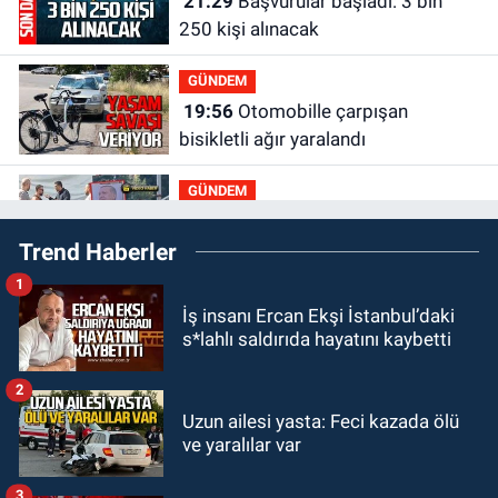
21:29
Başvurular başladı: 3 bin
250 kişi alınacak
GÜNDEM
19:56
Otomobille çarpışan
bisikletli ağır yaralandı
GÜNDEM
19:46
Cumhurbaşkanı Erdoğan’ın
Trend Haberler
fotoğrafını söküp indirdi
1
GÜNDEM
İş insanı Ercan Ekşi İstanbul’daki
18:48
Yeni başkan belli oldu:
s*lahlı saldırıda hayatını kaybetti
Kongrede dostluk mesajları
2
GÜNDEM
Uzun ailesi yasta: Feci kazada ölü
18:36
AK Parti teşkilatları
ve yaralılar var
toplanarak istişarede bulundu
3