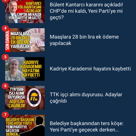
Bülent Kantarcı kararını açıkladı!
GÜNDEM
CHP'de mi kaldı, Yeni Parti'ye mi
18:18
Gurbetçi Elmaslar
geçti?
Zonguldakspor’a destek oldu
4
Maaşlara 28 bin lira ek ödeme
yapılacak
5
Kadriye Karademir hayatını kaybetti
6
TTK işçi alımı duyurusu. Adaylar
çağrıldı
7
Belediye başkanından ters köşe:
Yeni Parti’ye geçecek derken…