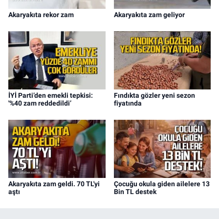
Akaryakıta rekor zam
Akaryakıta zam geliyor
İYİ Parti’den emekli tepkisi:
Fındıkta gözler yeni sezon
'%40 zam reddedildi’
fiyatında
Akaryakıta zam geldi. 70 TL'yi
Çocuğu okula giden ailelere 13
aştı
Bin TL destek