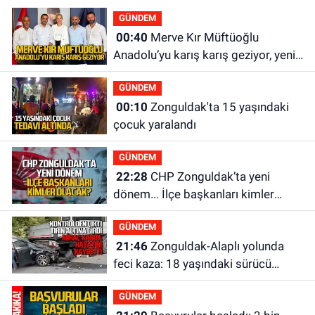
GÜNDEM
00:40
Merve Kır Müftüoğlu
Anadolu’yu karış karış geziyor, yeni
yapılanmaları şekillendiriyor
GÜNDEM
00:10
Zonguldak'ta 15 yaşındaki
çocuk yaralandı
GÜNDEM
22:28
CHP Zonguldak’ta yeni
dönem... İlçe başkanları kimler
olacak?
GÜNDEM
21:46
Zonguldak-Alaplı yolunda
feci kaza: 18 yaşındaki sürücü
hayatını kaybetti
GÜNDEM