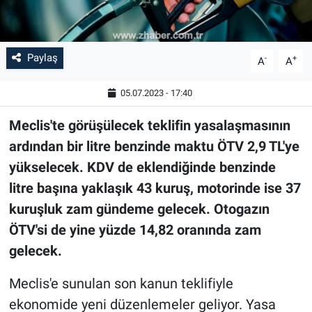
Paylaş
-
+
A
A
05.07.2023 - 17:40
Meclis'te görüşülecek teklifin yasalaşmasının
ardından bir litre benzinde maktu ÖTV 2,9 TL'ye
yükselecek. KDV de eklendiğinde benzinde
litre başına yaklaşık 43 kuruş, motorinde ise 37
kuruşluk zam gündeme gelecek. Otogazın
ÖTV'si de yine yüzde 14,82 oranında zam
gelecek.
Meclis'e sunulan son kanun teklifiyle
ekonomide yeni düzenlemeler geliyor. Yasa