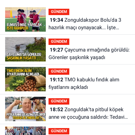
GÜNDEM
19:34
Zonguldakspor Bolu'da 3
hazırlık maçı oynayacak... İşte
rakipler...
GÜNDEM
19:27
Çaycuma ırmağında görüldü:
Görenler şaşkınlık yaşadı
GÜNDEM
19:12
TMO kabuklu fındık alım
fiyatlarını açıkladı
GÜNDEM
18:52
Zonguldak'ta pitbul köpek
anne ve çocuğuna saldırdı: Tedavi
altındalar
GÜNDEM