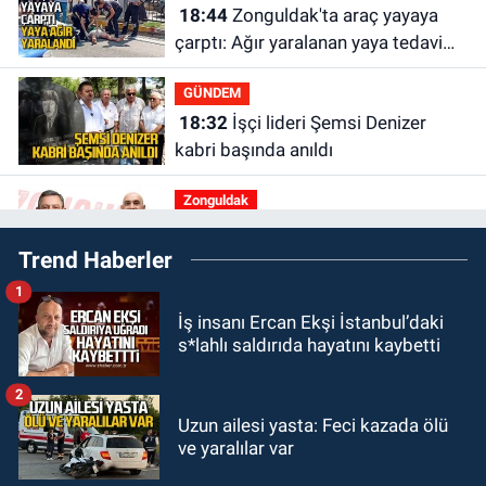
18:44
Zonguldak'ta araç yayaya
çarptı: Ağır yaralanan yaya tedavi
altına alındı
GÜNDEM
18:32
İşçi lideri Şemsi Denizer
kabri başında anıldı
Zonguldak
16:39
YENİ Parti Zonguldak'ta
Trend Haberler
Kurucu İl Yönetim Kurulu belli oldu
1
SPOR
İş insanı Ercan Ekşi İstanbul’daki
15:10
3. Lig 1. Grup’ta program
s*lahlı saldırıda hayatını kaybetti
açıklandı
2
Zonguldak
Uzun ailesi yasta: Feci kazada ölü
14:44
Zonguldak nefes alamıyor.
ve yaralılar var
Hava kalitesi tehlikeli seviyede.