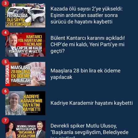
3
Kazada ölü sayısı 2’ye yükseldi:
KARABÜK
Eşinin ardından saatler sonra
13:26
Karabük milletvekilleri
sürücü de hayatını kaybetti
bastırdı. Cumhurbaşkanı Erdoğan
talimat verdi
4
Bülent Kantarcı kararını açıkladı!
CHP'de mi kaldı, Yeni Parti'ye mi
geçti?
5
Maaşlara 28 bin lira ek ödeme
yapılacak
6
Kadriye Karademir hayatını kaybetti
7
Devrekli spiker Mutlu Ulusoy,
"Başkanla sevgiliydim, Belediyede