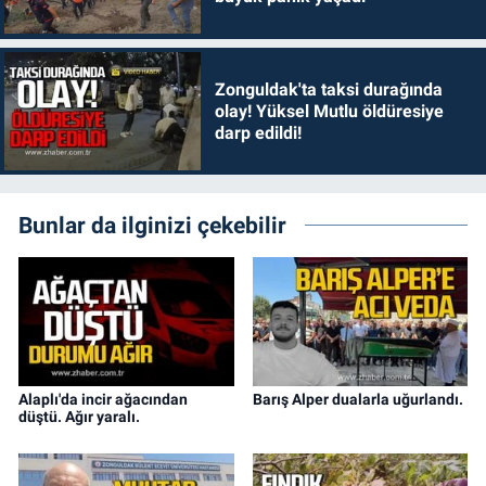
Zonguldak'ta taksi durağında
olay! Yüksel Mutlu öldüresiye
darp edildi!
Bunlar da ilginizi çekebilir
Alaplı'da incir ağacından
Barış Alper dualarla uğurlandı.
düştü. Ağır yaralı.