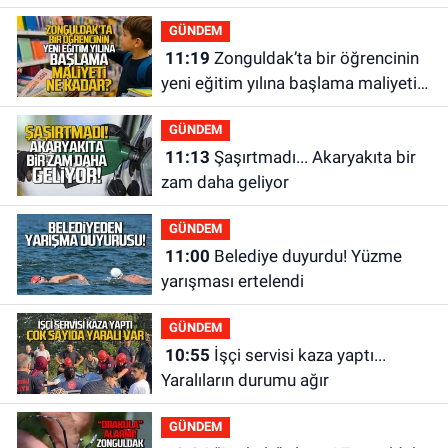
GÜNDEM
11:19
Zonguldak’ta bir öğrencinin
yeni eğitim yılına başlama maliyeti
ne kadar?
GÜNDEM
11:13
Şaşırtmadı... Akaryakıta bir
zam daha geliyor
GÜNDEM
11:00
Belediye duyurdu! Yüzme
yarışması ertelendi
GÜNDEM
10:55
İşçi servisi kaza yaptı...
Yaralıların durumu ağır
GÜNDEM