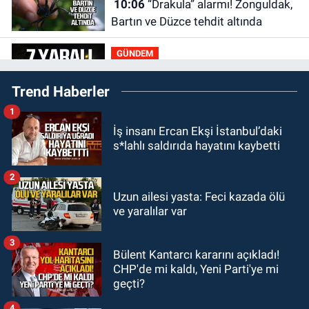
10:06
“Drakula” alarmı! Zonguldak,
Bartın ve Düzce tehdit altında
GÜNDEM
09:52
Karabük'te kaza yaptılar: 7
Trend Haberler
yaralı
1
GÜNDEM
İş insanı Ercan Ekşi İstanbul’daki
09:43
Arkadaşlıklar & Dostluklar
s*lahlı saldırıda hayatını kaybetti
GÜNDEM
2
00:40
Merve Kır Müftüoğlu
Uzun ailesi yasta: Feci kazada ölü
ve yaralılar var
Anadolu’yu karış karış geziyor, yeni
yapılanmaları şekillendiriyor
3
GÜNDEM
Bülent Kantarcı kararını açıkladı!
00:10
Zonguldak'ta 15 yaşındaki
CHP'de mi kaldı, Yeni Parti'ye mi
çocuk yaralandı
geçti?
4