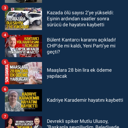
3
Kazada ölü sayısı 2’ye yükseldi:
Zonguldak
Eşinin ardından saatler sonra
13:39
Abdulkadir Özdemir
sürücü de hayatını kaybetti
görevinden ayrıldı.
4
Bülent Kantarcı kararını açıkladı!
CHP'de mi kaldı, Yeni Parti'ye mi
geçti?
5
Maaşlara 28 bin lira ek ödeme
yapılacak
6
Kadriye Karademir hayatını kaybetti
7
Devrekli spiker Mutlu Ulusoy,
"Başkanla sevgiliydim, Belediyede