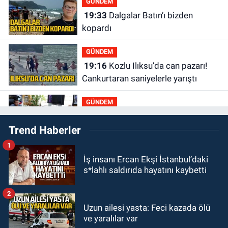
GÜNDEM
19:33
Dalgalar Batın’ı bizden
kopardı
GÜNDEM
19:16
Kozlu Ilıksu’da can pazarı!
Cankurtaran saniyelerle yarıştı
GÜNDEM
19:01
Çaycumalılar Derneği
Trend Haberler
Başkanı Savaş Çiloğlu GMİS
Başkanı Hakan Yeşil ile ne görüştü?
1
SPOR
İş insanı Ercan Ekşi İstanbul’daki
17:45
Kozlu Belediyespor, Tezcan
s*lahlı saldırıda hayatını kaybetti
Gökmen'i kadrosuna kattı
2
Zonguldak
Uzun ailesi yasta: Feci kazada ölü
17:39
Şampiyondan GMİS'e
ve yaralılar var
teşekkür ziyareti