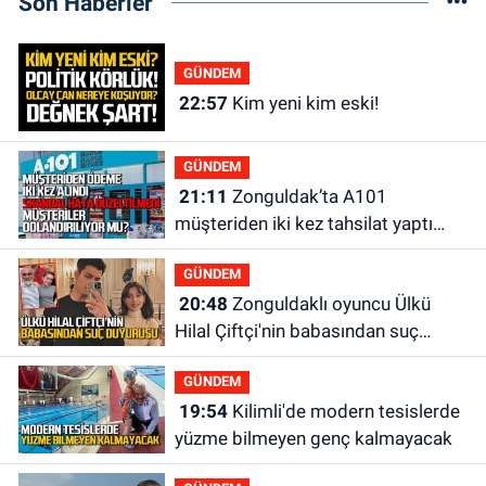
Son Haberler
GÜNDEM
22:57
Kim yeni kim eski!
GÜNDEM
21:11
Zonguldak’ta A101
müşteriden iki kez tahsilat yaptı
geri ödemiyor!
GÜNDEM
20:48
Zonguldaklı oyuncu Ülkü
Hilal Çiftçi'nin babasından suç
duyurusu
GÜNDEM
19:54
Kilimli'de modern tesislerde
yüzme bilmeyen genç kalmayacak