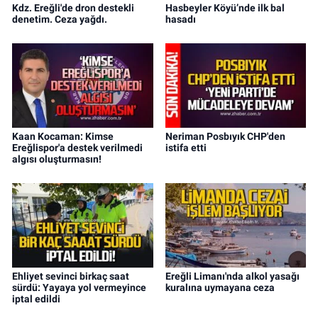
Kdz. Ereğli'de dron destekli
Hasbeyler Köyü’nde ilk bal
denetim. Ceza yağdı.
hasadı
Kaan Kocaman: Kimse
Neriman Posbıyık CHP'den
Ereğlispor'a destek verilmedi
istifa etti
algısı oluşturmasın!
Ehliyet sevinci birkaç saat
Ereğli Limanı'nda alkol yasağı
sürdü: Yayaya yol vermeyince
kuralına uymayana ceza
iptal edildi