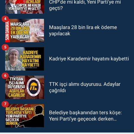
CHP'de mi kaldı, Yeni Parti'ye mi
18:18
Gurbetçi Elmaslar
geçti?
Zonguldakspor’a destek oldu
4
Maaşlara 28 bin lira ek ödeme
yapılacak
5
Kadriye Karademir hayatını kaybetti
6
TTK işçi alımı duyurusu. Adaylar
çağrıldı
7
Belediye başkanından ters köşe:
Yeni Parti’ye geçecek derken…