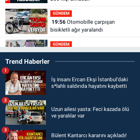
GÜNDEM
19:56
Otomobille çarpışan
bisikletli ağır yaralandı
GÜNDEM
19:46
Cumhurbaşkanı Erdoğan’ın
Trend Haberler
fotoğrafını söküp indirdi
1
GÜNDEM
İş insanı Ercan Ekşi İstanbul’daki
18:48
Yeni başkan belli oldu:
s*lahlı saldırıda hayatını kaybetti
Kongrede dostluk mesajları
2
GÜNDEM
Uzun ailesi yasta: Feci kazada ölü
18:36
AK Parti teşkilatları
ve yaralılar var
toplanarak istişarede bulundu
3
Bülent Kantarcı kararını açıkladı!
GÜNDEM