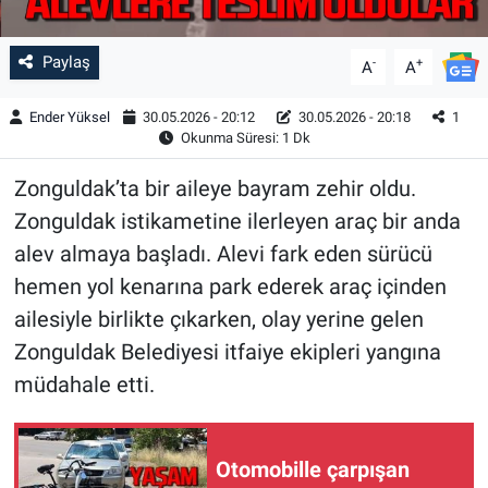
Paylaş
-
+
A
A
Ender Yüksel
30.05.2026 - 20:12
30.05.2026 - 20:18
1
Okunma Süresi: 1 Dk
Zonguldak’ta bir aileye bayram zehir oldu.
Zonguldak istikametine ilerleyen araç bir anda
alev almaya başladı. Alevi fark eden sürücü
hemen yol kenarına park ederek araç içinden
ailesiyle birlikte çıkarken, olay yerine gelen
Zonguldak Belediyesi itfaiye ekipleri yangına
müdahale etti.
Otomobille çarpışan