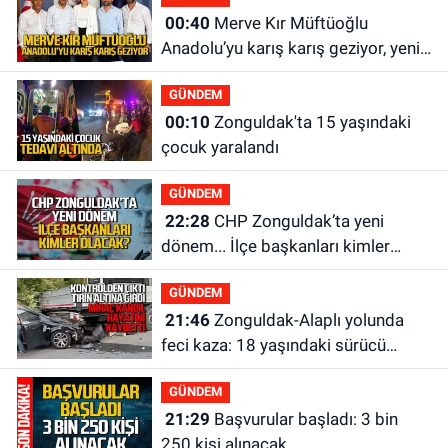
00:40
Merve Kır Müftüoğlu
Anadolu’yu karış karış geziyor, yeni
yapılanmaları şekillendiriyor
GÜNDEM
00:10
Zonguldak'ta 15 yaşındaki
çocuk yaralandı
GÜNDEM
22:28
CHP Zonguldak’ta yeni
dönem... İlçe başkanları kimler
olacak?
GÜNDEM
21:46
Zonguldak-Alaplı yolunda
feci kaza: 18 yaşındaki sürücü
hayatını kaybetti
GÜNDEM
21:29
Başvurular başladı: 3 bin
250 kişi alınacak