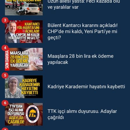
Uzun ailesi yasta: Feci kazada ölü
21:12
Yönetim kulübü önce borç
ve yaralılar var
batağına soktu şimdi de görevden
kaçtığını resmen açıkladı
3
Bülent Kantarcı kararını açıkladı!
GÜNDEM
CHP'de mi kaldı, Yeni Parti'ye mi
20:56
Otomobilin çarptığı yaşlı
geçti?
adam hayatını kaybetti
4
Maaşlara 28 bin lira ek ödeme
yapılacak
5
Kadriye Karademir hayatını kaybetti
6
TTK işçi alımı duyurusu. Adaylar
çağrıldı