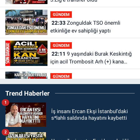
GÜNDEM
22:33
Zonguldak TSO önemli
etkinliğe ev sahipliği yaptı
GÜNDEM
22:11
9 yaşındaki Burak Keskintığ
için acil Trombosit Arh (+) kana
ihtiyaç var
GÜNDEM
21:50
Yoldan çıktı karşı şeride
Trend Haberler
fırladı: Çok sayıda yaralı var
1
GÜNDEM
İş insanı Ercan Ekşi İstanbul’daki
21:38
Ercüment Ünal'dan acık
s*lahlı saldırıda hayatını kaybetti
haber geldi: Ameliyata dayanamadı
2
GÜNDEM