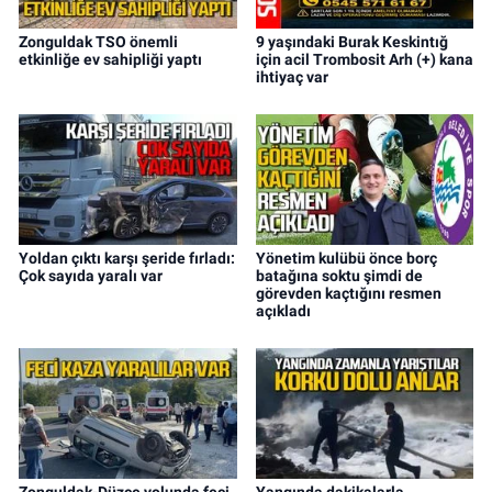
Zonguldak TSO önemli
9 yaşındaki Burak Keskintığ
etkinliğe ev sahipliği yaptı
için acil Trombosit Arh (+) kana
ihtiyaç var
Yoldan çıktı karşı şeride fırladı:
Yönetim kulübü önce borç
Çok sayıda yaralı var
batağına soktu şimdi de
görevden kaçtığını resmen
açıkladı