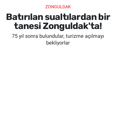
ZONGULDAK
SİYASET
Batırılan sualtılardan bir
SPOR
tanesi Zonguldak'ta!
75 yıl sonra bulundular, turizme açılmayı
SAĞLIK
bekliyorlar