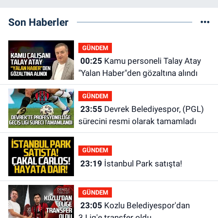
Son Haberler
GÜNDEM
00:25
Kamu personeli Talay Atay
"Yalan Haber"den gözaltına alındı
GÜNDEM
23:55
Devrek Belediyespor, (PGL)
sürecini resmi olarak tamamladı
GÜNDEM
23:19
İstanbul Park satışta!
GÜNDEM
23:05
Kozlu Belediyespor'dan
3.Lig'e transfer oldu