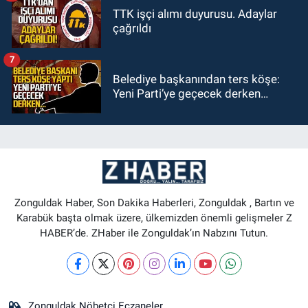
TTK işçi alımı duyurusu. Adaylar
çağrıldı
7
Belediye başkanından ters köşe:
Yeni Parti’ye geçecek derken…
Zonguldak Haber, Son Dakika Haberleri, Zonguldak , Bartın ve
Karabük başta olmak üzere, ülkemizden önemli gelişmeler Z
HABER’de. ZHaber ile Zonguldak’ın Nabzını Tutun.
Zonguldak Nöbetçi Eczaneler