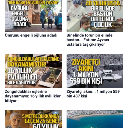
Ömrünü engelli oğluna adadı
Bir elinde torun bir elinde
baston... Fatime Ayvacı
ustalara taş çıkarıyor
Zonguldaklılar eşlerine
Ziyaretçi akını... 1 milyon 559
dayanamıyor, 16 yıllık evlilikler
bin 487 kişi
bitiyor