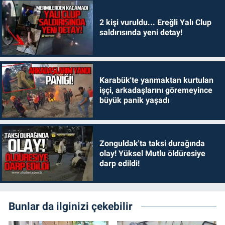
2 kişi vuruldu... Ereğli Yalı Clup
saldırısında yeni detay!
Karabük'te yanmaktan kurtulan
işçi, arkadaşlarını göremeyince
büyük panik yaşadı
Zonguldak'ta taksi durağında
olay! Yüksel Mutlu öldüresiye
darp edildi!
Bunlar da ilginizi çekebilir