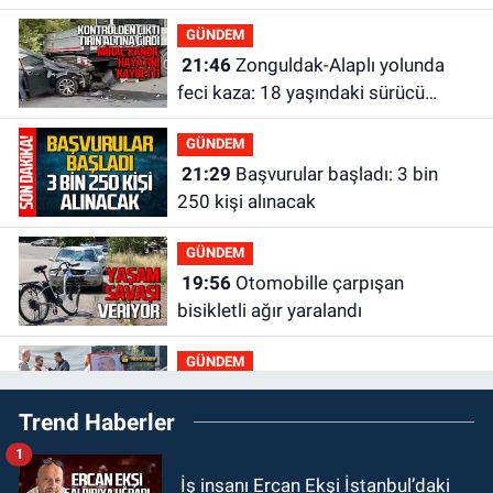
olacak?
GÜNDEM
21:46
Zonguldak-Alaplı yolunda
feci kaza: 18 yaşındaki sürücü
hayatını kaybetti
GÜNDEM
21:29
Başvurular başladı: 3 bin
250 kişi alınacak
GÜNDEM
19:56
Otomobille çarpışan
bisikletli ağır yaralandı
GÜNDEM
19:46
Cumhurbaşkanı Erdoğan’ın
Trend Haberler
fotoğrafını söküp indirdi
1
GÜNDEM
İş insanı Ercan Ekşi İstanbul’daki