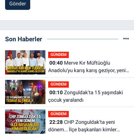
Gönder
Son Haberler
GÜNDEM
00:40
Merve Kır Müftüoğlu
Anadolu’yu karış karış geziyor, yeni
yapılanmaları şekillendiriyor
GÜNDEM
00:10
Zonguldak'ta 15 yaşındaki
çocuk yaralandı
GÜNDEM
22:28
CHP Zonguldak’ta yeni
dönem... İlçe başkanları kimler