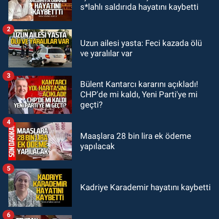
18:48
Yeni başkan belli oldu:
s*lahlı saldırıda hayatını kaybetti
Kongrede dostluk mesajları
2
GÜNDEM
Uzun ailesi yasta: Feci kazada ölü
18:36
AK Parti teşkilatları
ve yaralılar var
toplanarak istişarede bulundu
3
Bülent Kantarcı kararını açıkladı!
GÜNDEM
CHP'de mi kaldı, Yeni Parti'ye mi
18:18
Gurbetçi Elmaslar
geçti?
Zonguldakspor’a destek oldu
4
Maaşlara 28 bin lira ek ödeme
yapılacak
5
Kadriye Karademir hayatını kaybetti
6