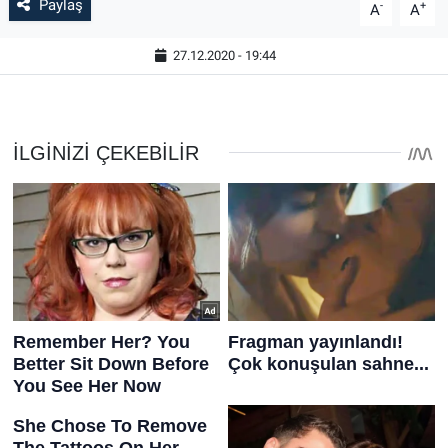
Paylaş
-
+
A
A
27.12.2020 - 19:44