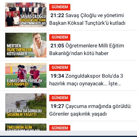
GÜNDEM
21:22
Savaş Çiloğlu ve yönetimi
Başkan Köksal Tunçtürk’ü kutladı
GÜNDEM
21:05
Öğretmenlere Milli Eğitim
Bakanlığı'ndan kötü haber
GÜNDEM
19:34
Zonguldakspor Bolu'da 3
hazırlık maçı oynayacak... İşte
rakipler...
GÜNDEM
19:27
Çaycuma ırmağında görüldü:
Görenler şaşkınlık yaşadı
GÜNDEM
19:12
TMO kabuklu fındık alım