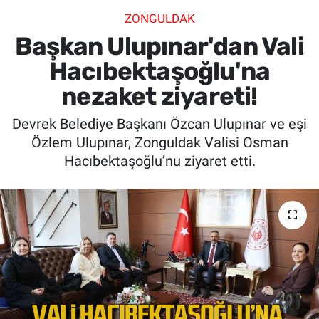
ZONGULDAK
SİYASET
Başkan Ulupınar'dan Vali
SPOR
Hacıbektaşoğlu'na
nezaket ziyareti!
SAĞLIK
Devrek Belediye Başkanı Özcan Ulupınar ve eşi
Özlem Ulupınar, Zonguldak Valisi Osman
Hacıbektaşoğlu’nu ziyaret etti.