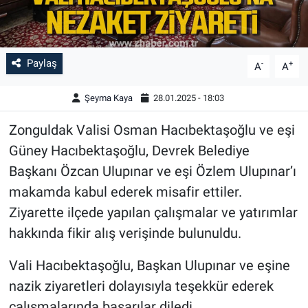
Paylaş
-
+
A
A
Şeyma Kaya
28.01.2025 - 18:03
Zonguldak Valisi Osman Hacıbektaşoğlu ve eşi
Güney Hacıbektaşoğlu, Devrek Belediye
Başkanı Özcan Ulupınar ve eşi Özlem Ulupınar’ı
makamda kabul ederek misafir ettiler.
Ziyarette ilçede yapılan çalışmalar ve yatırımlar
hakkında fikir alış verişinde bulunuldu.
Vali Hacıbektaşoğlu, Başkan Ulupınar ve eşine
nazik ziyaretleri dolayısıyla teşekkür ederek
çalışmalarında başarılar diledi.