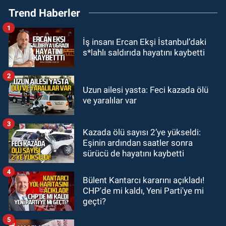
Trend Haberler
fiyatlarını açıkladı
1
GÜNDEM
İş insanı Ercan Ekşi İstanbul’daki
18:52
Zonguldak'ta pitbul köpek
s*lahlı saldırıda hayatını kaybetti
anne ve çocuğuna saldırdı: Tedavi
altındalar
2
GÜNDEM
Uzun ailesi yasta: Feci kazada ölü
18:44
Zonguldak'ta araç yayaya
ve yaralılar var
çarptı: Ağır yaralanan yaya tedavi
altına alındı
3
Kazada ölü sayısı 2’ye yükseldi:
GÜNDEM
Eşinin ardından saatler sonra
18:32
İşçi lideri Şemsi Denizer
sürücü de hayatını kaybetti
kabri başında anıldı
4
Bülent Kantarcı kararını açıkladı!
CHP'de mi kaldı, Yeni Parti'ye mi
geçti?
5