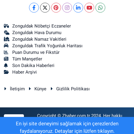
Zonguldak Nöbetçi Eczaneler
Zonguldak Hava Durumu
Zonguldak Namaz Vakitleri
Zonguldak Trafik Yoğunluk Haritası
Puan Durumu ve Fikstür
Tüm Manşetler
Son Dakika Haberleri
Haber Arşivi
İletişim
Künye
Gizlilik Politikası
Copyright © Zhaber.com.tr 2024. Her hakkı
RSS
saklıdır.
En iyi site deneyimi sağlamak için çerezlerden
faydalanıyoruz. Detaylar için lütfen tıklayın.