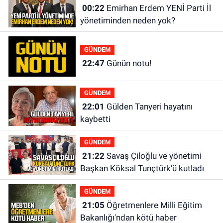
00:22
Emirhan Erdem YENİ Parti İl
yönetiminden neden yok?
GÜNDEM
22:47
Günün notu!
GÜNDEM
22:01
Gülden Tanyeri hayatını
kaybetti
GÜNDEM
21:22
Savaş Çiloğlu ve yönetimi
Başkan Köksal Tunçtürk’ü kutladı
GÜNDEM
21:05
Öğretmenlere Milli Eğitim
Bakanlığı'ndan kötü haber