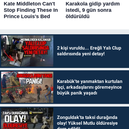
2 kişi vuruldu... Ereğli Yalı Clup
saldırısında yeni detay!
Karabük'te yanmaktan kurtulan
işçi, arkadaşlarını göremeyince
büyük panik yaşadı
Zonguldak'ta taksi durağında
olay! Yüksel Mutlu öldüresiye
darp edildi!