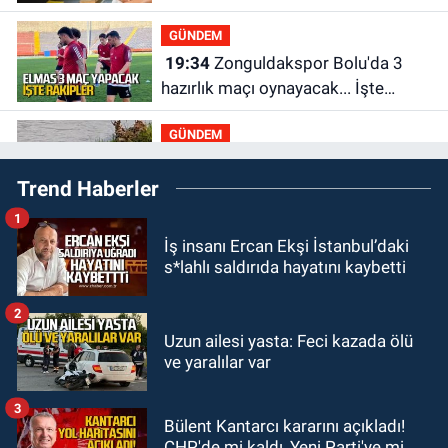
GÜNDEM
19:34
Zonguldakspor Bolu'da 3
hazırlık maçı oynayacak... İşte
rakipler...
GÜNDEM
19:27
Çaycuma ırmağında görüldü:
Trend Haberler
Görenler şaşkınlık yaşadı
1
GÜNDEM
İş insanı Ercan Ekşi İstanbul’daki
19:12
TMO kabuklu fındık alım
s*lahlı saldırıda hayatını kaybetti
fiyatlarını açıkladı
2
GÜNDEM
Uzun ailesi yasta: Feci kazada ölü
18:52
Zonguldak'ta pitbul köpek
ve yaralılar var
anne ve çocuğuna saldırdı: Tedavi
altındalar
3
Bülent Kantarcı kararını açıkladı!
GÜNDEM
CHP'de mi kaldı, Yeni Parti'ye mi