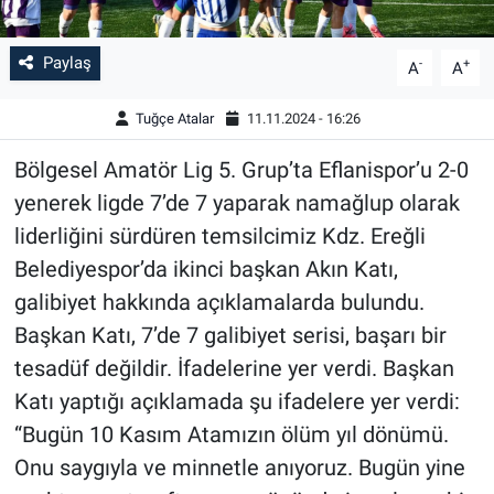
Paylaş
-
+
A
A
Tuğçe Atalar
11.11.2024 - 16:26
Bölgesel Amatör Lig 5. Grup’ta Eflanispor’u 2-0
yenerek ligde 7’de 7 yaparak namağlup olarak
liderliğini sürdüren temsilcimiz Kdz. Ereğli
Belediyespor’da ikinci başkan Akın Katı,
galibiyet hakkında açıklamalarda bulundu.
Başkan Katı, 7’de 7 galibiyet serisi, başarı bir
tesadüf değildir. İfadelerine yer verdi. Başkan
Katı yaptığı açıklamada şu ifadelere yer verdi:
“Bugün 10 Kasım Atamızın ölüm yıl dönümü.
Onu saygıyla ve minnetle anıyoruz. Bugün yine