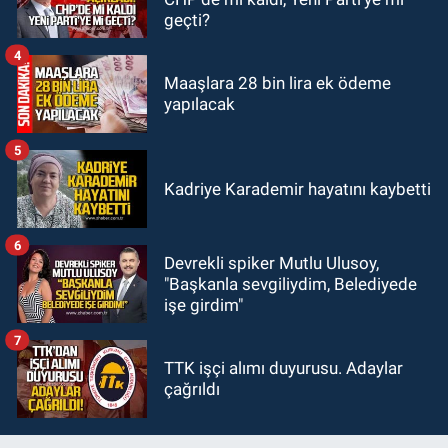
18:44
Zonguldak'ta araç yayaya
geçti?
çarptı: Ağır yaralanan yaya tedavi
altına alındı
4
Maaşlara 28 bin lira ek ödeme
yapılacak
5
Kadriye Karademir hayatını kaybetti
6
Devrekli spiker Mutlu Ulusoy,
"Başkanla sevgiliydim, Belediyede
işe girdim"
7
TTK işçi alımı duyurusu. Adaylar
çağrıldı