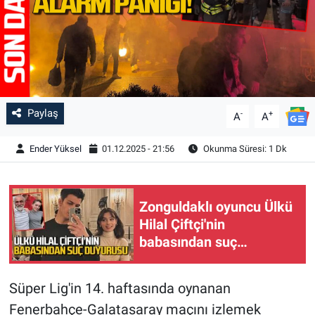
Paylaş
-
+
A
A
Ender Yüksel
01.12.2025 - 21:56
Okunma Süresi: 1 Dk
Zonguldaklı oyuncu Ülkü
Hilal Çiftçi'nin
babasından suç
duyurusu
Süper Lig'in 14. haftasında oynanan
Fenerbahçe-Galatasaray maçını izlemek