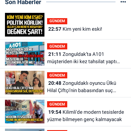
Son Haberler
GÜNDEM
22:57
Kim yeni kim eski!
GÜNDEM
21:11
Zonguldak’ta A101
müşteriden iki kez tahsilat yaptı
geri ödemiyor!
GÜNDEM
20:48
Zonguldaklı oyuncu Ülkü
Hilal Çiftçi'nin babasından suç
duyurusu
GÜNDEM
19:54
Kilimli'de modern tesislerde
yüzme bilmeyen genç kalmayacak