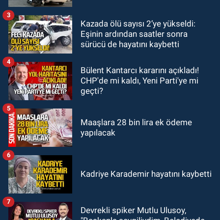
teşekkür ziyareti
3
Kazada ölü sayısı 2’ye yükseldi:
Zonguldak
Eşinin ardından saatler sonra
13:39
Abdulkadir Özdemir
sürücü de hayatını kaybetti
görevinden ayrıldı.
4
Bülent Kantarcı kararını açıkladı!
CHP'de mi kaldı, Yeni Parti'ye mi
geçti?
5
Maaşlara 28 bin lira ek ödeme
yapılacak
6
Kadriye Karademir hayatını kaybetti
7
Devrekli spiker Mutlu Ulusoy,