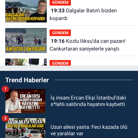
GÜNDEM
19:33
Dalgalar Batın’ı bizden
kopardı
GÜNDEM
19:16
Kozlu Ilıksu’da can pazarı!
Cankurtaran saniyelerle yarıştı
GÜNDEM
19:01
Çaycumalılar Derneği
Trend Haberler
Başkanı Savaş Çiloğlu GMİS
Başkanı Hakan Yeşil ile ne görüştü?
1
SPOR
İş insanı Ercan Ekşi İstanbul’daki
17:45
Kozlu Belediyespor, Tezcan
s*lahlı saldırıda hayatını kaybetti
Gökmen'i kadrosuna kattı
2
Zonguldak
Uzun ailesi yasta: Feci kazada ölü
17:39
Şampiyondan GMİS'e
ve yaralılar var