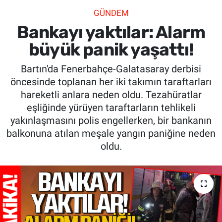
GÜNDEM
SİYASET
Bankayı yaktılar: Alarm
SPOR
büyük panik yaşattı!
Bartın'da Fenerbahçe-Galatasaray derbisi
SAĞLIK
öncesinde toplanan her iki takımın taraftarları
hareketli anlara neden oldu. Tezahüratlar
eşliğinde yürüyen taraftarların tehlikeli
yakınlaşmasını polis engellerken, bir bankanın
balkonuna atılan meşale yangın paniğine neden
oldu.