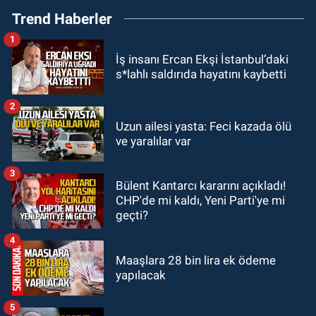
Trend Haberler
toplanarak istişarede bulundu
1
GÜNDEM
İş insanı Ercan Ekşi İstanbul’daki
18:18
Gurbetçi Elmaslar
s*lahlı saldırıda hayatını kaybetti
Zonguldakspor’a destek oldu
2
SPOR
Uzun ailesi yasta: Feci kazada ölü
17:17
Zonguldakspor’dan Süper
ve yaralılar var
transfer.
3
Bülent Kantarcı kararını açıkladı!
SİYASET
CHP'de mi kaldı, Yeni Parti'ye mi
16:50
Ereğli ve Alaplı teşkilat
geçti?
anahtarları teslim edildi.
4
Maaşlara 28 bin lira ek ödeme
yapılacak
5