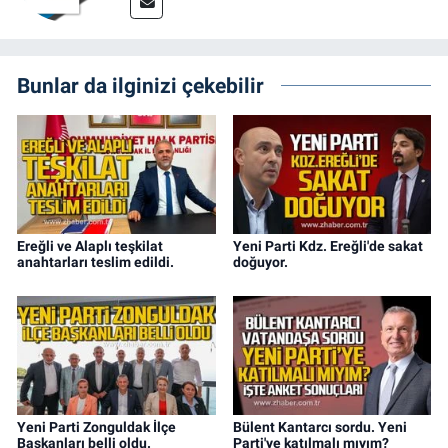
Bunlar da ilginizi çekebilir
Ereğli ve Alaplı teşkilat
Yeni Parti Kdz. Ereğli'de sakat
anahtarları teslim edildi.
doğuyor.
Yeni Parti Zonguldak İlçe
Bülent Kantarcı sordu. Yeni
Başkanları belli oldu.
Parti'ye katılmalı mıyım?