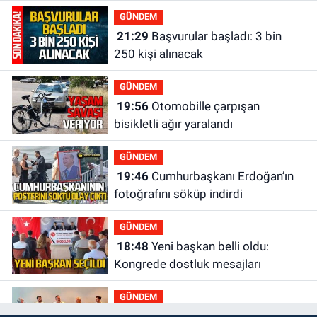
hayatını kaybetti
GÜNDEM
21:29
Başvurular başladı: 3 bin
250 kişi alınacak
GÜNDEM
19:56
Otomobille çarpışan
bisikletli ağır yaralandı
GÜNDEM
19:46
Cumhurbaşkanı Erdoğan’ın
fotoğrafını söküp indirdi
GÜNDEM
18:48
Yeni başkan belli oldu:
Kongrede dostluk mesajları
GÜNDEM
18:36
AK Parti teşkilatları