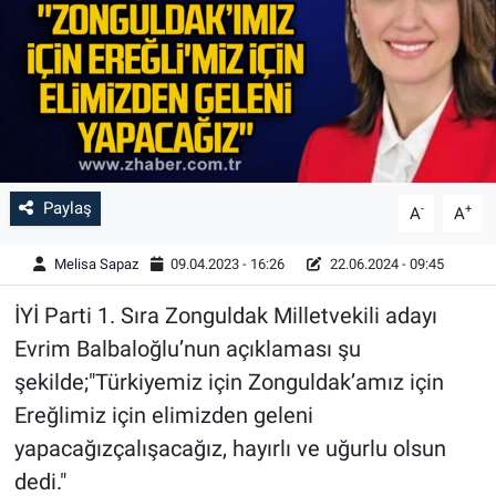
Paylaş
-
+
A
A
Melisa Sapaz
09.04.2023 - 16:26
22.06.2024 - 09:45
İYİ Parti 1. Sıra Zonguldak Milletvekili adayı
Evrim Balbaloğlu’nun açıklaması şu
şekilde;"Türkiyemiz için Zonguldak’amız için
Ereğlimiz için elimizden geleni
yapacağızçalışacağız, hayırlı ve uğurlu olsun
dedi."