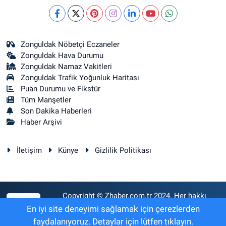
Zonguldak Nöbetçi Eczaneler
Zonguldak Hava Durumu
Zonguldak Namaz Vakitleri
Zonguldak Trafik Yoğunluk Haritası
Puan Durumu ve Fikstür
Tüm Manşetler
Son Dakika Haberleri
Haber Arşivi
İletişim
Künye
Gizlilik Politikası
Copyright © Zhaber.com.tr 2024. Her hakkı
RSS
saklıdır.
En iyi site deneyimi sağlamak için çerezlerden
faydalanıyoruz. Detaylar için lütfen tıklayın.