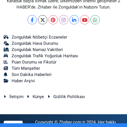
Karabük başta olmak üzere, ülkemizden önemli gelişmeler Z
HABER’de. ZHaber ile Zonguldak’ın Nabzını Tutun.
Zonguldak Nöbetçi Eczaneler
Zonguldak Hava Durumu
Zonguldak Namaz Vakitleri
Zonguldak Trafik Yoğunluk Haritası
Puan Durumu ve Fikstür
Tüm Manşetler
Son Dakika Haberleri
Haber Arşivi
İletişim
Künye
Gizlilik Politikası
Copyright © Zhaber.com.tr 2024. Her hakkı
RSS