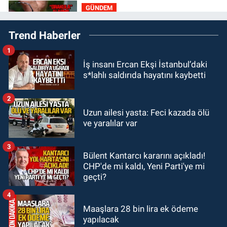
GÜNDEM
10:06
“Drakula” alarmı! Zonguldak,
Trend Haberler
Bartın ve Düzce tehdit altında
1
GÜNDEM
İş insanı Ercan Ekşi İstanbul’daki
09:52
Karabük'te kaza yaptılar: 7
s*lahlı saldırıda hayatını kaybetti
yaralı
2
GÜNDEM
Uzun ailesi yasta: Feci kazada ölü
09:43
Arkadaşlıklar & Dostluklar
ve yaralılar var
3
GÜNDEM
Bülent Kantarcı kararını açıkladı!
00:40
Merve Kır Müftüoğlu
CHP'de mi kaldı, Yeni Parti'ye mi
Anadolu’yu karış karış geziyor, yeni
geçti?
yapılanmaları şekillendiriyor
4
Maaşlara 28 bin lira ek ödeme
yapılacak