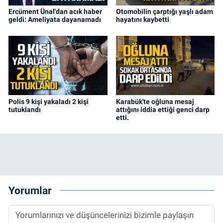
Ercüment Ünal'dan acık haber
Otomobilin çarptığı yaşlı adam
geldi: Ameliyata dayanamadı
hayatını kaybetti
Polis 9 kişi yakaladı 2 kişi
Karabük'te oğluna mesaj
tutuklandı
attığını iddia ettiği genci darp
etti.
Yorumlar