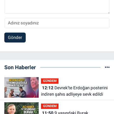
Gönder
Son Haberler
GÜNDEM
12:12
Devrek’te Erdoğan posterini
indiren şahıs adliyeye sevk edildi
GÜNDEM
11:50
9 yaşındaki Burak