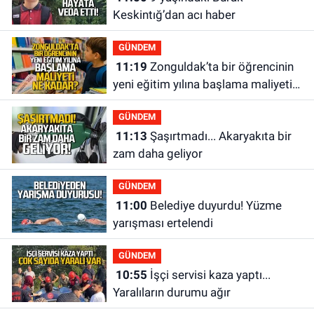
Keskintığ’dan acı haber
GÜNDEM
11:19
Zonguldak’ta bir öğrencinin
yeni eğitim yılına başlama maliyeti
ne kadar?
GÜNDEM
11:13
Şaşırtmadı... Akaryakıta bir
zam daha geliyor
GÜNDEM
11:00
Belediye duyurdu! Yüzme
yarışması ertelendi
GÜNDEM
10:55
İşçi servisi kaza yaptı...
Yaralıların durumu ağır