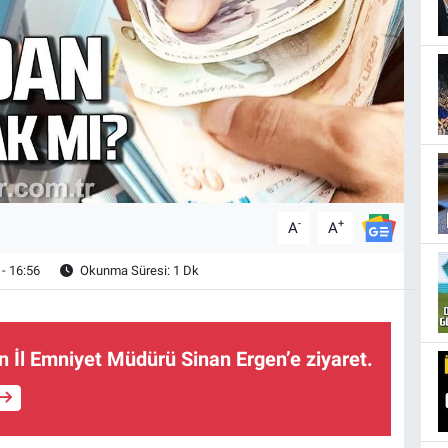
-
+
A
A
- 16:56
Okunma Süresi: 1 Dk
n İl Emniyet Müdürü Sinan Ergen’e ziyaret.