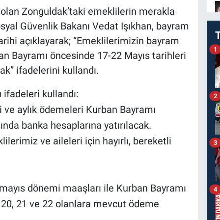
 olan Zonguldak’taki emeklilerin merakla
osyal Güvenlik Bakanı Vedat Işıkhan, bayram
arihi açıklayarak; “Emeklilerimizin bayram
1
ban Bayramı öncesinde 17-22 Mayıs tarihleri
k” ifadelerini kullandı.
ifadeleri kullandı:
2
i ve aylık ödemeleri Kurban Bayramı
ında banka hesaplarına yatırılacak.
erimiz ve aileleri için hayırlı, bereketli
3
 mayıs dönemi maaşları ile Kurban Bayramı
4
, 20, 21 ve 22 olanlara mevcut ödeme