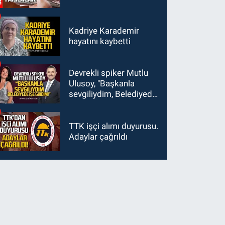
Kadriye Karademir
hayatını kaybetti
Devrekli spiker Mutlu
Ulusoy, "Başkanla
sevgiliydim, Belediyede
işe girdim"
TTK işçi alımı duyurusu.
Adaylar çağrıldı