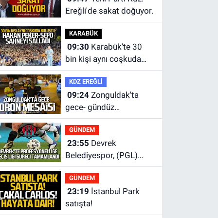
Ereğli'de sakat doğuyor.
KARABÜK
09:30
Karabük'te 30
bin kişi aynı coşkuda
buluştu.
KDZ EREĞLİ
09:24
Zonguldak'ta
gece- gündüz
ekiplerden dron destekli
GÜNDEM
denetim.
23:55
Devrek
Belediyespor, (PGL)
sürecini resmi olarak
GÜNDEM
tamamladı
23:19
İstanbul Park
satışta!