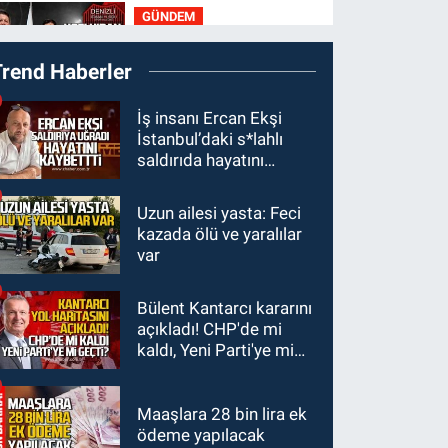
GÜNDEM
23:05
Kozlu
Trend Haberler
Belediyespor'dan
3.Lig'e transfer oldu
GÜNDEM
İş insanı Ercan Ekşi
İstanbul’daki s*lahlı
22:33
Zonguldak TSO
saldırıda hayatını
önemli etkinliğe ev
kaybetti
sahipliği yaptı
Uzun ailesi yasta: Feci
GÜNDEM
kazada ölü ve yaralılar
22:11
9 yaşındaki
var
Burak Keskintığ için acil
Trombosit Arh (+) kana
Bülent Kantarcı kararını
GÜNDEM
ihtiyaç var
açıkladı! CHP'de mi
21:50
Yoldan çıktı karşı
kaldı, Yeni Parti'ye mi
şeride fırladı: Çok
geçti?
sayıda yaralı var
Maaşlara 28 bin lira ek
ödeme yapılacak