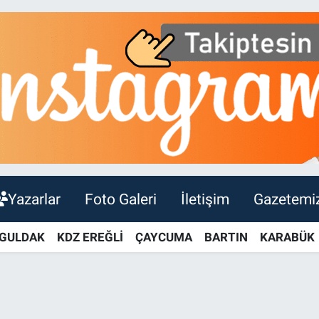
Yazarlar
Foto Galeri
İletişim
Gazetemi
GULDAK
KDZ EREĞLİ
ÇAYCUMA
BARTIN
KARABÜK