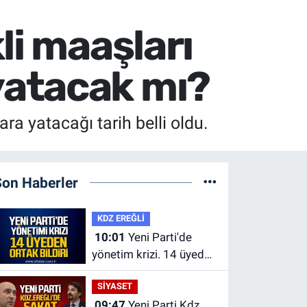
li maaşları
yatacak mı?
a yatacağı tarih belli oldu.
Son Haberler
KDZ EREĞLİ
10:01
Yeni Parti'de
yönetim krizi. 14 üyeden
ortak bildiri.
SİYASET
09:47
Yeni Parti Kdz.