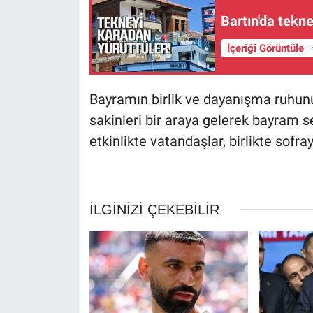
Bartın'da tekn
İçeriği Görüntüle
Bayramın birlik ve dayanışma ruhu
sakinleri bir araya gelerek bayram s
etkinlikte vatandaşlar, birlikte sof