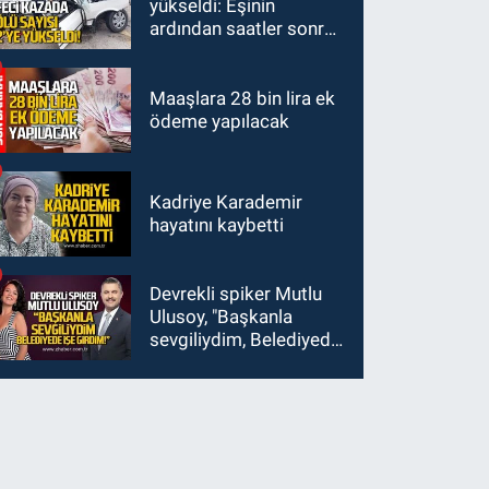
yükseldi: Eşinin
ardından saatler sonra
sürücü de hayatını
kaybetti
Maaşlara 28 bin lira ek
ödeme yapılacak
Kadriye Karademir
hayatını kaybetti
Devrekli spiker Mutlu
Ulusoy, "Başkanla
sevgiliydim, Belediyede
işe girdim"