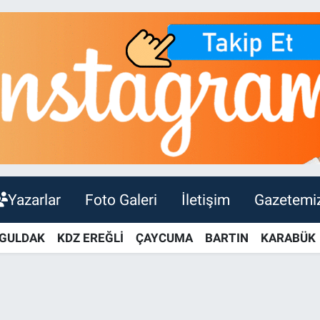
Yazarlar
Foto Galeri
İletişim
Gazetemi
GULDAK
KDZ EREĞLİ
ÇAYCUMA
BARTIN
KARABÜK