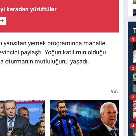
eyi karadan yürüttüler
1
nu yansıtan yemek programında mahalle
evincini paylaştı. Yoğun katılımın olduğu
raya oturmanın mutluluğunu yaşadı.
2
3
4