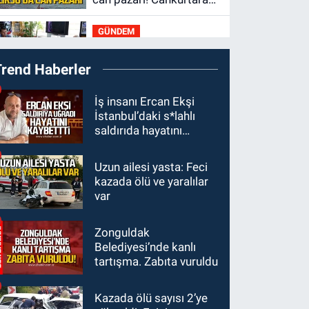
saniyelerle yarıştı
GÜNDEM
19:01
Çaycumalılar
Trend Haberler
Derneği Başkanı Savaş
Çiloğlu GMİS Başkanı
SPOR
İş insanı Ercan Ekşi
Hakan Yeşil ile ne
İstanbul’daki s*lahlı
17:45
Kozlu
görüştü?
saldırıda hayatını
Belediyespor, Tezcan
kaybetti
Gökmen'i kadrosuna
Uzun ailesi yasta: Feci
Zonguldak
kattı
kazada ölü ve yaralılar
17:39
Şampiyondan
var
GMİS'e teşekkür ziyareti
Zonguldak
Zonguldak
Belediyesi’nde kanlı
13:39
Abdulkadir
tartışma. Zabıta vuruldu
Özdemir görevinden
ayrıldı.
Kazada ölü sayısı 2’ye