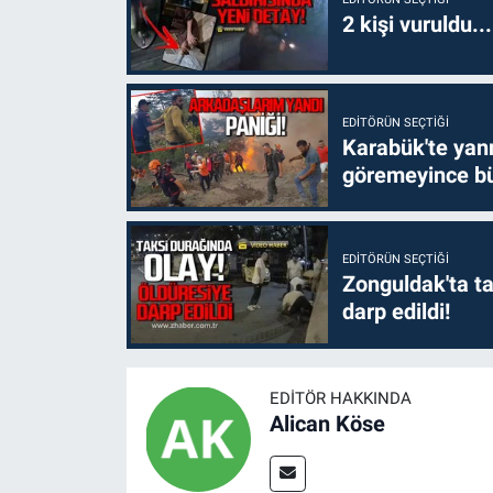
2 kişi vuruldu..
EDITÖRÜN SEÇTIĞI
Karabük'te yanm
göremeyince bü
EDITÖRÜN SEÇTIĞI
Zonguldak'ta ta
darp edildi!
EDITÖR HAKKINDA
Alican Köse