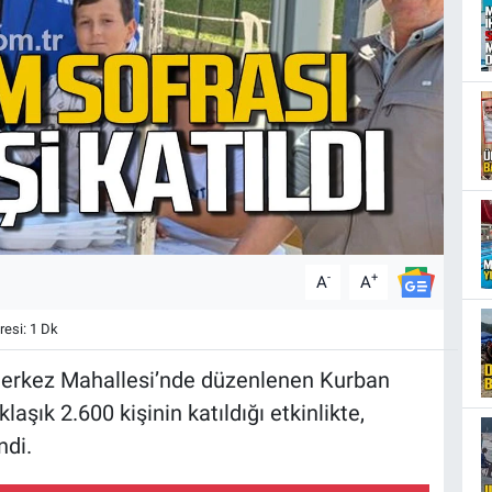
-
+
A
A
esi: 1 Dk
Merkez Mahallesi’nde düzenlenen Kurban
aşık 2.600 kişinin katıldığı etkinlikte,
ndi.