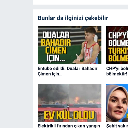
Bunlar da ilginizi çekebilir
Entübe edildi: Dualar Bahadır
CHP'yi böl
Çimen için…
bölmektir!
Elektrikli fırından çıkan yangın
Şehit yakın