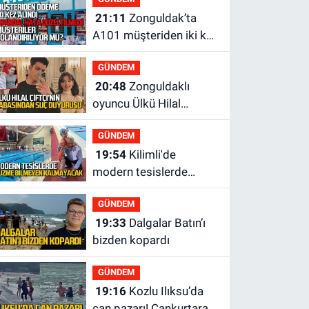
21:11
Zonguldak’ta
A101 müşteriden iki kez
tahsilat yaptı geri
GÜNDEM
ödemiyor!
20:48
Zonguldaklı
oyuncu Ülkü Hilal
Çiftçi'nin babasından
GÜNDEM
suç duyurusu
19:54
Kilimli'de
modern tesislerde
yüzme bilmeyen genç
GÜNDEM
kalmayacak
19:33
Dalgalar Batın’ı
bizden kopardı
GÜNDEM
19:16
Kozlu Ilıksu’da
can pazarı! Cankurtaran