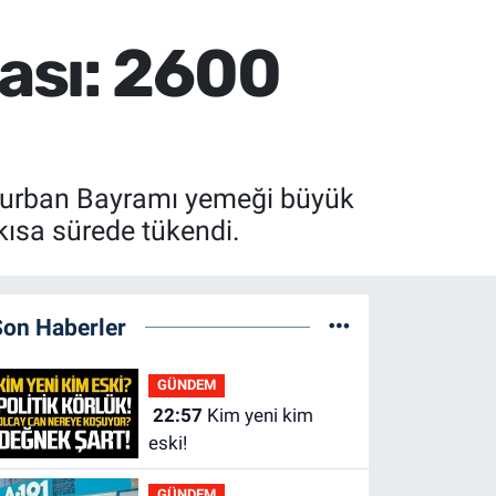
ası: 2600
Kurban Bayramı yemeği büyük
t kısa sürede tükendi.
Son Haberler
GÜNDEM
22:57
Kim yeni kim
eski!
GÜNDEM