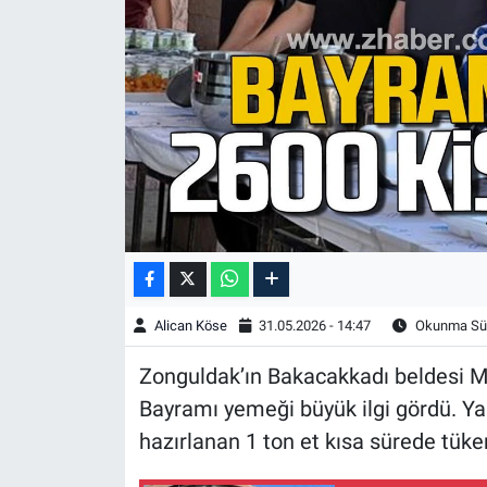
Alican Köse
31.05.2026 - 14:47
Okunma Sür
Zonguldak’ın Bakacakkadı beldesi 
Bayramı yemeği büyük ilgi gördü. Yakl
hazırlanan 1 ton et kısa sürede tüke