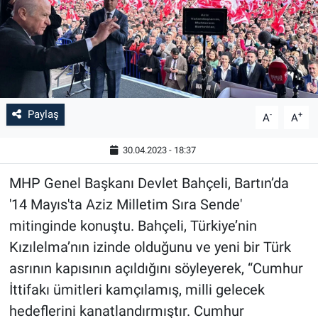
Paylaş
-
+
A
A
30.04.2023 - 18:37
MHP Genel Başkanı Devlet Bahçeli, Bartın’da
'14 Mayıs'ta Aziz Milletim Sıra Sende'
mitinginde konuştu. Bahçeli, Türkiye’nin
Kızılelma’nın izinde olduğunu ve yeni bir Türk
asrının kapısının açıldığını söyleyerek, “Cumhur
İttifakı ümitleri kamçılamış, milli gelecek
hedeflerini kanatlandırmıştır. Cumhur