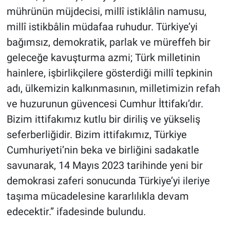
mührünün müjdecisi, millî istiklâlin namusu,
millî istikbâlin müdafaa ruhudur. Türkiye’yi
bağımsız, demokratik, parlak ve müreffeh bir
geleceğe kavuşturma azmi; Türk milletinin
hainlere, işbirlikçilere gösterdiği millî tepkinin
adı, ülkemizin kalkınmasının, milletimizin refah
ve huzurunun güvencesi Cumhur İttifakı’dır.
Bizim ittifakımız kutlu bir diriliş ve yükseliş
seferberliğidir. Bizim ittifakımız, Türkiye
Cumhuriyeti’nin beka ve birliğini sadakatle
savunarak, 14 Mayıs 2023 tarihinde yeni bir
demokrasi zaferi sonucunda Türkiye’yi ileriye
taşıma mücadelesine kararlılıkla devam
edecektir.” ifadesinde bulundu.