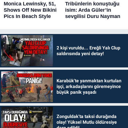
2 kişi vuruldu... Ereğli Yalı Clup
saldırısında yeni detay!
Karabük'te yanmaktan kurtulan
işçi, arkadaşlarını göremeyince
büyük panik yaşadı
Zonguldak'ta taksi durağında
olay! Yüksel Mutlu öldüresiye
darp edildi!