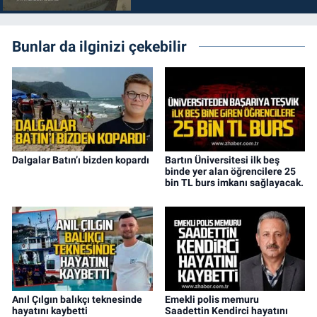
Bunlar da ilginizi çekebilir
Dalgalar Batın’ı bizden kopardı
Bartın Üniversitesi ilk beş
binde yer alan öğrencilere 25
bin TL burs imkanı sağlayacak.
Anıl Çılgın balıkçı teknesinde
Emekli polis memuru
hayatını kaybetti
Saadettin Kendirci hayatını