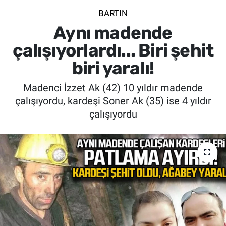
BARTIN
SİYASET
Aynı madende
SPOR
çalışıyorlardı... Biri şehit
biri yaralı!
SAĞLIK
Madenci İzzet Ak (42) 10 yıldır madende
çalışıyordu, kardeşi Soner Ak (35) ise 4 yıldır
çalışıyordu