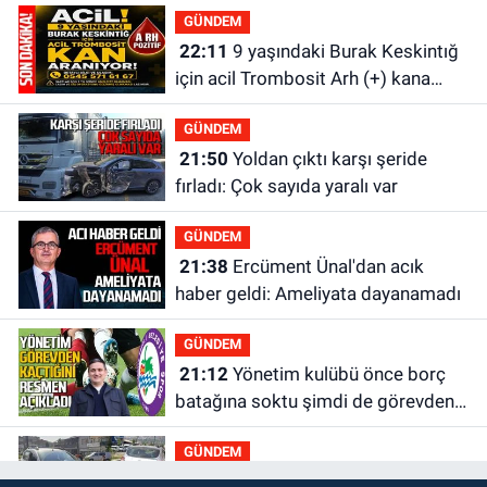
GÜNDEM
22:11
9 yaşındaki Burak Keskintığ
için acil Trombosit Arh (+) kana
ihtiyaç var
GÜNDEM
21:50
Yoldan çıktı karşı şeride
fırladı: Çok sayıda yaralı var
GÜNDEM
21:38
Ercüment Ünal'dan acık
haber geldi: Ameliyata dayanamadı
GÜNDEM
21:12
Yönetim kulübü önce borç
batağına soktu şimdi de görevden
kaçtığını resmen açıkladı
GÜNDEM
20:56
Otomobilin çarptığı yaşlı