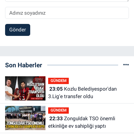
Gönder
Son Haberler
GÜNDEM
23:05
Kozlu Belediyespor'dan
3.Lig'e transfer oldu
GÜNDEM
22:33
Zonguldak TSO önemli
etkinliğe ev sahipliği yaptı