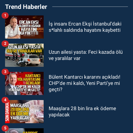
Trend Haberler
adam hayatını kaybetti
1
GÜNDEM
İş insanı Ercan Ekşi İstanbul’daki
20:46
Zonguldak-Düzce yolunda
s*lahlı saldırıda hayatını kaybetti
feci kaza: Çok sayıda yaralı var
2
GÜNDEM
Uzun ailesi yasta: Feci kazada ölü
19:21
Yangında dakikalarla
ve yaralılar var
yarıştılar: Korku dolu anlar
3
Bülent Kantarcı kararını açıkladı!
GÜNDEM
CHP'de mi kaldı, Yeni Parti'ye mi
19:12
Polis 9 kişi yakaladı 2 kişi
geçti?
tutuklandı
4
Maaşlara 28 bin lira ek ödeme
yapılacak
5