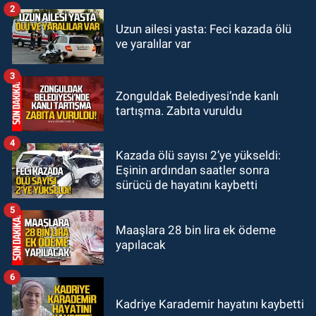
2
GÜNDEM
Uzun ailesi yasta: Feci kazada ölü
21:12
Yönetim kulübü önce borç
ve yaralılar var
batağına soktu şimdi de görevden
kaçtığını resmen açıkladı
3
GÜNDEM
Zonguldak Belediyesi’nde kanlı
20:56
Otomobilin çarptığı yaşlı
tartışma. Zabıta vuruldu
adam hayatını kaybetti
4
Kazada ölü sayısı 2’ye yükseldi:
Eşinin ardından saatler sonra
sürücü de hayatını kaybetti
5
Maaşlara 28 bin lira ek ödeme
yapılacak
6
Kadriye Karademir hayatını kaybetti