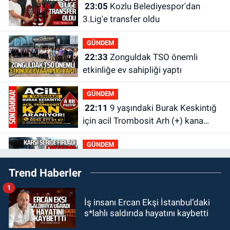
23:05
Kozlu Belediyespor'dan
3.Lig'e transfer oldu
GÜNDEM
22:33
Zonguldak TSO önemli
etkinliğe ev sahipliği yaptı
GÜNDEM
22:11
9 yaşındaki Burak Keskintığ
için acil Trombosit Arh (+) kana
ihtiyaç var
GÜNDEM
21:50
Yoldan çıktı karşı şeride
Trend Haberler
fırladı: Çok sayıda yaralı var
1
GÜNDEM
İş insanı Ercan Ekşi İstanbul’daki
21:38
Ercüment Ünal'dan acık
s*lahlı saldırıda hayatını kaybetti
haber geldi: Ameliyata dayanamadı