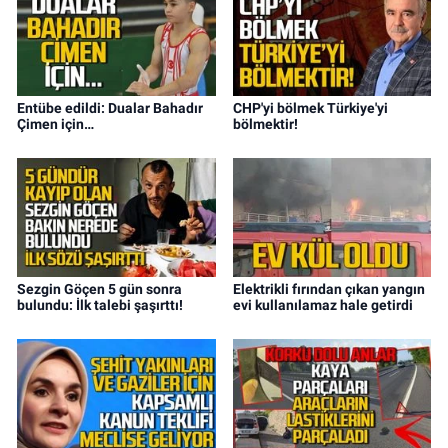
Entübe edildi: Dualar Bahadır
CHP'yi bölmek Türkiye'yi
Çimen için…
bölmektir!
Sezgin Göçen 5 gün sonra
Elektrikli fırından çıkan yangın
bulundu: İlk talebi şaşırttı!
evi kullanılamaz hale getirdi