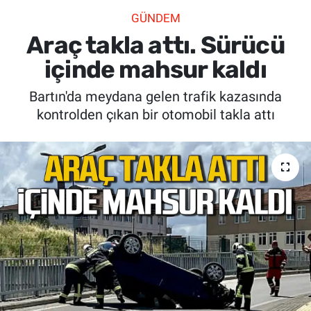
GÜNDEM
SİYASET
Araç takla attı. Sürücü
SPOR
içinde mahsur kaldı
Bartın'da meydana gelen trafik kazasında
SAĞLIK
kontrolden çıkan bir otomobil takla attı