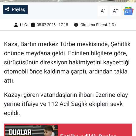
Paylaş
-
+
A
A
U. G.
05.07.2026 - 17:15
Okunma Süresi: 1 Dk
Kaza, Bartın merkez Türbe mevkisinde, Şehitlik
önünde meydana geldi. Edinilen bilgilere göre,
sürücüsünün direksiyon hakimiyetini kaybettiği
otomobil önce kaldırıma çarptı, ardından takla
attı.
Kazayı gören vatandaşların ihbarı üzerine olay
yerine itfaiye ve 112 Acil Sağlık ekipleri sevk
edildi.