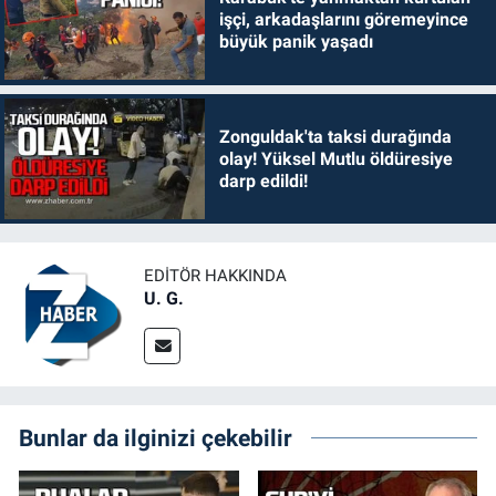
işçi, arkadaşlarını göremeyince
büyük panik yaşadı
Zonguldak'ta taksi durağında
olay! Yüksel Mutlu öldüresiye
darp edildi!
EDITÖR HAKKINDA
U. G.
Bunlar da ilginizi çekebilir