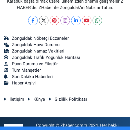
Karabük başta olmak üzere, ülkemizden önemli gelişmeler Z
HABER’de. ZHaber ile Zonguldak’ın Nabzını Tutun.
Zonguldak Nöbetçi Eczaneler
Zonguldak Hava Durumu
Zonguldak Namaz Vakitleri
Zonguldak Trafik Yoğunluk Haritası
Puan Durumu ve Fikstür
Tüm Manşetler
Son Dakika Haberleri
Haber Arşivi
İletişim
Künye
Gizlilik Politikası
Copyright © Zhaber.com.tr 2024. Her hakkı
RSS