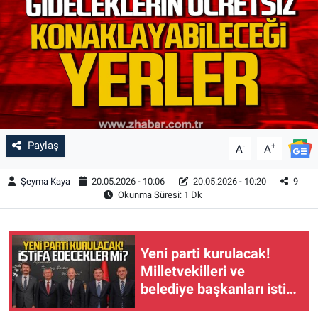
Paylaş
-
+
A
A
Şeyma Kaya
20.05.2026 - 10:06
20.05.2026 - 10:20
9
Okunma Süresi: 1 Dk
Yeni parti kurulacak!
Milletvekilleri ve
belediye başkanları istifa
edecek mi?