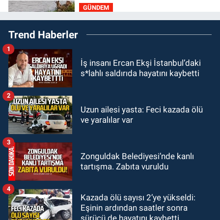
GÜNDEM
19:27
Çaycuma ırmağında görüldü:
Trend Haberler
Görenler şaşkınlık yaşadı
1
GÜNDEM
İş insanı Ercan Ekşi İstanbul’daki
19:12
TMO kabuklu fındık alım
s*lahlı saldırıda hayatını kaybetti
fiyatlarını açıkladı
2
GÜNDEM
Uzun ailesi yasta: Feci kazada ölü
18:52
Zonguldak'ta pitbul köpek
ve yaralılar var
anne ve çocuğuna saldırdı: Tedavi
altındalar
3
GÜNDEM
Zonguldak Belediyesi’nde kanlı
18:44
Zonguldak'ta araç yayaya
tartışma. Zabıta vuruldu
çarptı: Ağır yaralanan yaya tedavi
altına alındı
4
Kazada ölü sayısı 2’ye yükseldi:
Eşinin ardından saatler sonra
sürücü de hayatını kaybetti