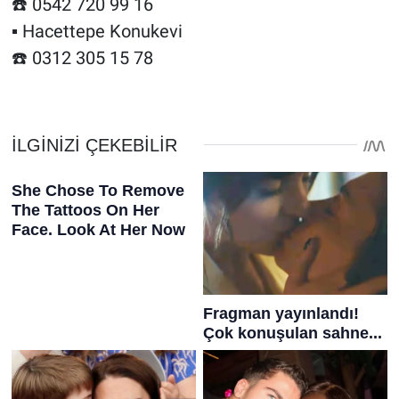
☎️ 0542 720 99 16
▪️ Hacettepe Konukevi
☎️ 0312 305 15 78