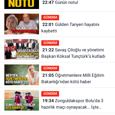
22:47
Günün notu!
GÜNDEM
22:01
Gülden Tanyeri hayatını
kaybetti
GÜNDEM
21:22
Savaş Çiloğlu ve yönetimi
Başkan Köksal Tunçtürk’ü kutladı
GÜNDEM
21:05
Öğretmenlere Milli Eğitim
Bakanlığı'ndan kötü haber
GÜNDEM
19:34
Zonguldakspor Bolu'da 3
hazırlık maçı oynayacak... İşte
rakipler...