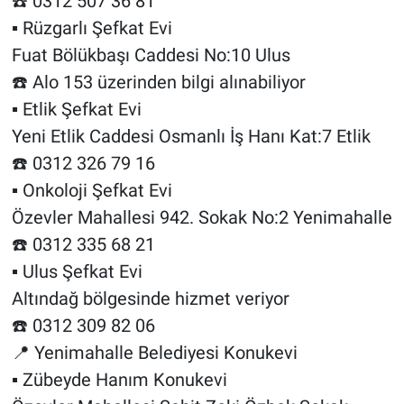
☎️ 0312 507 36 81
▪️ Rüzgarlı Şefkat Evi
Fuat Bölükbaşı Caddesi No:10 Ulus
☎️ Alo 153 üzerinden bilgi alınabiliyor
▪️ Etlik Şefkat Evi
Yeni Etlik Caddesi Osmanlı İş Hanı Kat:7 Etlik
☎️ 0312 326 79 16
▪️ Onkoloji Şefkat Evi
Özevler Mahallesi 942. Sokak No:2 Yenimahalle
☎️ 0312 335 68 21
▪️ Ulus Şefkat Evi
Altındağ bölgesinde hizmet veriyor
☎️ 0312 309 82 06
📍 Yenimahalle Belediyesi Konukevi
▪️ Zübeyde Hanım Konukevi