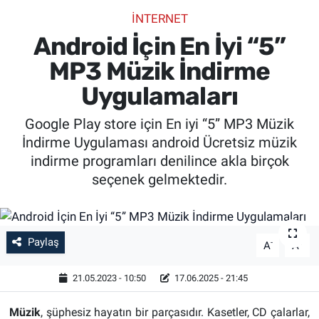
İNTERNET
SİYASET
Android İçin En İyi “5”
SPOR
MP3 Müzik İndirme
Uygulamaları
SAĞLIK
Google Play store için En iyi “5” MP3 Müzik
İndirme Uygulaması android Ücretsiz müzik
indirme programları denilince akla birçok
seçenek gelmektedir.
Paylaş
-
+
A
A
21.05.2023 - 10:50
17.06.2025 - 21:45
Müzik
, şüphesiz hayatın bir parçasıdır. Kasetler, CD çalarlar,