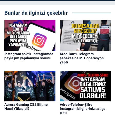
Bunlar da ilginizi çekebilir
İnstagram çöktü. İnstagramda
Kredi kartı-Telegram
paylaşım yapılamıyor sorunu
şebekesine MİT operasyon
yaptı
Aurora Gaming CS2 Elitine
Adres-Telefon-Şifre...
Nasıl Yükseldi?
Instagram bilgileriniz satışa
çıktı