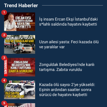
GÜNDEM
Trend Haberler
22:33
Zonguldak TSO önemli
1
etkinliğe ev sahipliği yaptı
İş insanı Ercan Ekşi İstanbul’daki
s*lahlı saldırıda hayatını kaybetti
2
GÜNDEM
Uzun ailesi yasta: Feci kazada ölü
22:11
9 yaşındaki Burak Keskintığ
ve yaralılar var
için acil Trombosit Arh (+) kana
ihtiyaç var
3
Zonguldak Belediyesi’nde kanlı
tartışma. Zabıta vuruldu
GÜNDEM
4
21:50
Yoldan çıktı karşı şeride
Kazada ölü sayısı 2’ye yükseldi:
fırladı: Çok sayıda yaralı var
Eşinin ardından saatler sonra
sürücü de hayatını kaybetti
5
GÜNDEM