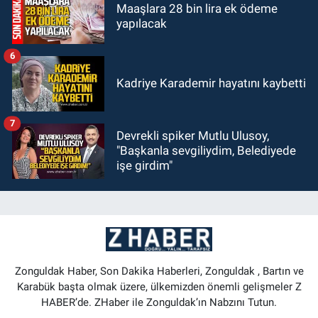
Maaşlara 28 bin lira ek ödeme
21:38
Ercüment Ünal'dan acık
yapılacak
haber geldi: Ameliyata dayanamadı
6
GÜNDEM
Kadriye Karademir hayatını kaybetti
21:12
Yönetim kulübü önce borç
batağına soktu şimdi de görevden
kaçtığını resmen açıkladı
7
Devrekli spiker Mutlu Ulusoy,
GÜNDEM
"Başkanla sevgiliydim, Belediyede
20:56
Otomobilin çarptığı yaşlı
işe girdim"
adam hayatını kaybetti
Zonguldak Haber, Son Dakika Haberleri, Zonguldak , Bartın ve
Karabük başta olmak üzere, ülkemizden önemli gelişmeler Z
HABER’de. ZHaber ile Zonguldak’ın Nabzını Tutun.