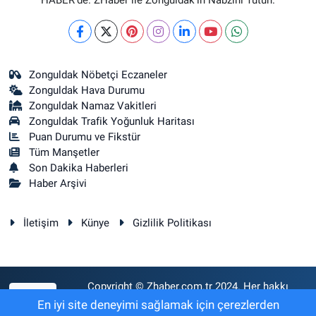
HABER’de. ZHaber ile Zonguldak’ın Nabzını Tutun.
Zonguldak Nöbetçi Eczaneler
Zonguldak Hava Durumu
Zonguldak Namaz Vakitleri
Zonguldak Trafik Yoğunluk Haritası
Puan Durumu ve Fikstür
Tüm Manşetler
Son Dakika Haberleri
Haber Arşivi
İletişim
Künye
Gizlilik Politikası
Copyright © Zhaber.com.tr 2024. Her hakkı
RSS
saklıdır.
En iyi site deneyimi sağlamak için çerezlerden