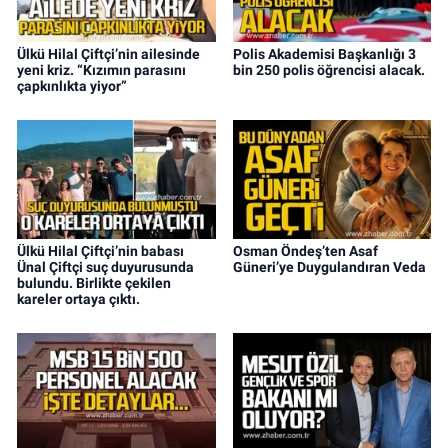
Ülkü Hilal Çiftçi’nin ailesinde
Polis Akademisi Başkanlığı 3
yeni kriz. “Kızımın parasını
bin 250 polis öğrencisi alacak.
çapkınlıkta yiyor”
Ülkü Hilal Çiftçi’nin babası
Osman Öndeş’ten Asaf
Ünal Çiftçi suç duyurusunda
Güneri’ye Duygulandıran Veda
bulundu. Birlikte çekilen
kareler ortaya çıktı.