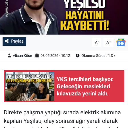
Paylaş
-
+
A
A
Alican Köse
08.05.2026 - 10:12
Okunma Süresi: 1 Dk
YKS tercihleri başlıyor.
Geleceğin meslekleri
kılavuzda yerini aldı.
Direkte çalışma yaptığı sırada elektrik akımına
kapılan Yeşilsu, olay sonrası ağır yaralı olarak