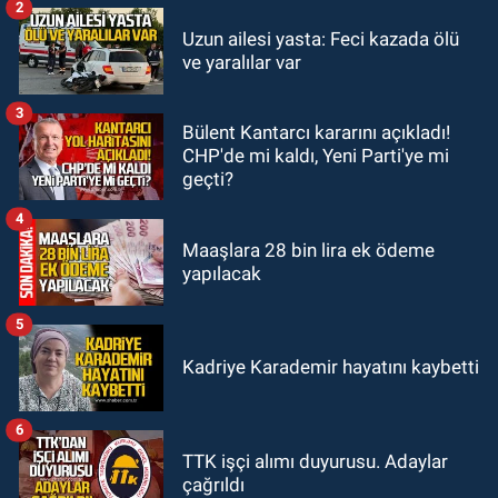
2
GÜNDEM
Uzun ailesi yasta: Feci kazada ölü
19:46
Cumhurbaşkanı Erdoğan’ın
ve yaralılar var
fotoğrafını söküp indirdi
3
Bülent Kantarcı kararını açıkladı!
GÜNDEM
CHP'de mi kaldı, Yeni Parti'ye mi
18:48
Yeni başkan belli oldu:
geçti?
Kongrede dostluk mesajları
4
Maaşlara 28 bin lira ek ödeme
yapılacak
5
Kadriye Karademir hayatını kaybetti
6
TTK işçi alımı duyurusu. Adaylar
çağrıldı