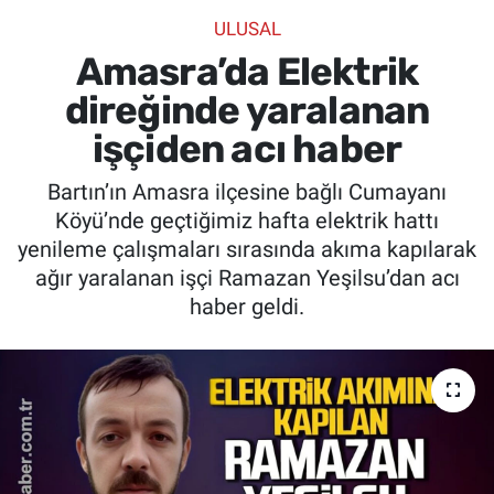
ULUSAL
SİYASET
Amasra’da Elektrik
SPOR
direğinde yaralanan
işçiden acı haber
SAĞLIK
Bartın’ın Amasra ilçesine bağlı Cumayanı
Köyü’nde geçtiğimiz hafta elektrik hattı
yenileme çalışmaları sırasında akıma kapılarak
ağır yaralanan işçi Ramazan Yeşilsu’dan acı
haber geldi.