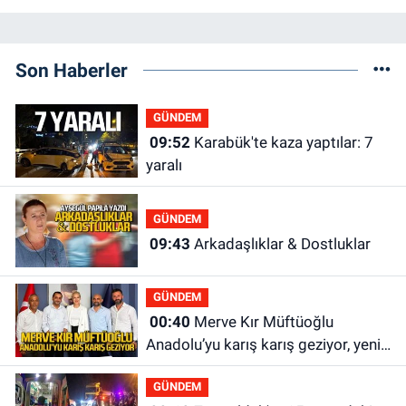
Son Haberler
GÜNDEM
09:52
Karabük'te kaza yaptılar: 7
yaralı
GÜNDEM
09:43
Arkadaşlıklar & Dostluklar
GÜNDEM
00:40
Merve Kır Müftüoğlu
Anadolu’yu karış karış geziyor, yeni
yapılanmaları şekillendiriyor
GÜNDEM