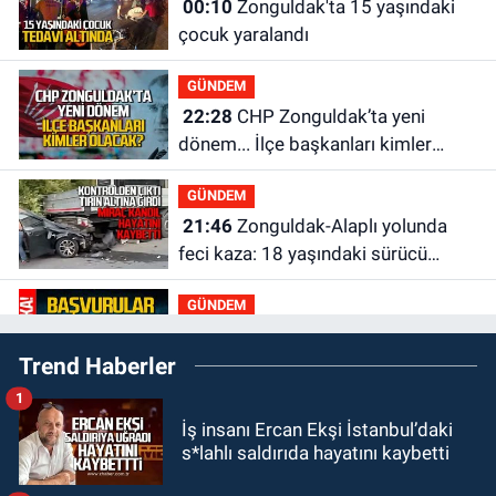
00:10
Zonguldak'ta 15 yaşındaki
çocuk yaralandı
GÜNDEM
22:28
CHP Zonguldak’ta yeni
dönem... İlçe başkanları kimler
olacak?
GÜNDEM
21:46
Zonguldak-Alaplı yolunda
feci kaza: 18 yaşındaki sürücü
hayatını kaybetti
GÜNDEM
21:29
Başvurular başladı: 3 bin
Trend Haberler
250 kişi alınacak
1
GÜNDEM
İş insanı Ercan Ekşi İstanbul’daki
19:56
Otomobille çarpışan
s*lahlı saldırıda hayatını kaybetti
bisikletli ağır yaralandı