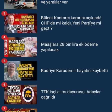
22:54
Zonguldakspor Nevzat Bilen
ve yaralılar var
ile resmen anlaştı: Elmas'a golcü
kanat
3
Bülent Kantarcı kararını açıkladı!
GÜNDEM
CHP'de mi kaldı, Yeni Parti'ye mi
22:40
Mustafa Çağlayan, Hakan
geçti?
Ergin’in ailesine taziye ziyaretinde
bulundu
4
Maaşlara 28 bin lira ek ödeme
yapılacak
5
Kadriye Karademir hayatını kaybetti
6
TTK işçi alımı duyurusu. Adaylar
çağrıldı
7