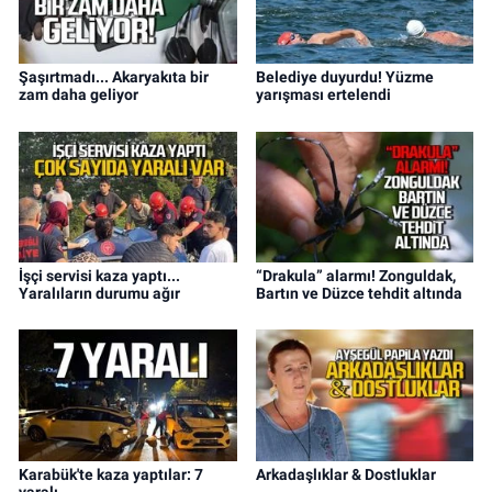
Şaşırtmadı... Akaryakıta bir
Belediye duyurdu! Yüzme
zam daha geliyor
yarışması ertelendi
İşçi servisi kaza yaptı...
“Drakula” alarmı! Zonguldak,
Yaralıların durumu ağır
Bartın ve Düzce tehdit altında
Karabük'te kaza yaptılar: 7
Arkadaşlıklar & Dostluklar
yaralı