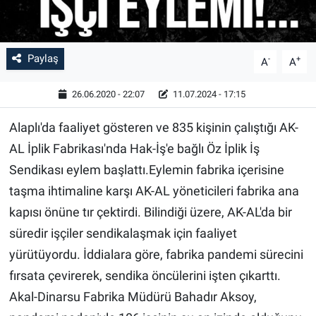
Paylaş
-
+
A
A
26.06.2020 - 22:07
11.07.2024 - 17:15
Alaplı'da faaliyet gösteren ve 835 kişinin çalıştığı AK-
AL İplik Fabrikası'nda Hak-İş'e bağlı Öz İplik İş
Sendikası eylem başlattı.Eylemin fabrika içerisine
taşma ihtimaline karşı AK-AL yöneticileri fabrika ana
kapısı önüne tır çektirdi. Bilindiği üzere, AK-AL'da bir
süredir işçiler sendikalaşmak için faaliyet
yürütüyordu. İddialara göre, fabrika pandemi sürecini
fırsata çevirerek, sendika öncülerini işten çıkarttı.
Akal-Dinarsu Fabrika Müdürü Bahadır Aksoy,