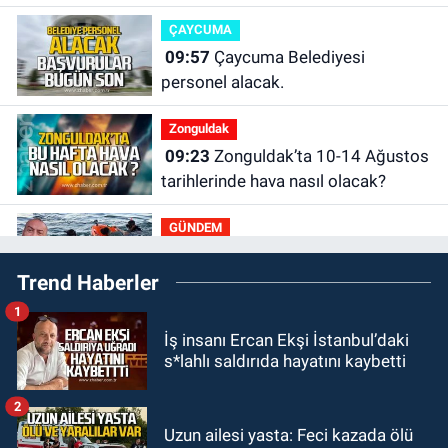
ÇAYCUMA
09:57
Çaycuma Belediyesi
personel alacak.
Zonguldak
09:23
Zonguldak’ta 10-14 Ağustos
tarihlerinde hava nasıl olacak?
GÜNDEM
00:19
Zonguldak'ta boğulmalar
Trend Haberler
neden yaşandı? Batur Hamarat
böyle uyardı!
1
GÜNDEM
İş insanı Ercan Ekşi İstanbul’daki
23:21
Zonguldak'a tur ile gelip
s*lahlı saldırıda hayatını kaybetti
denize giren 16 yaşındaki çocuk
kayboldu: Son anları kamerada
2
GÜNDEM
Uzun ailesi yasta: Feci kazada ölü