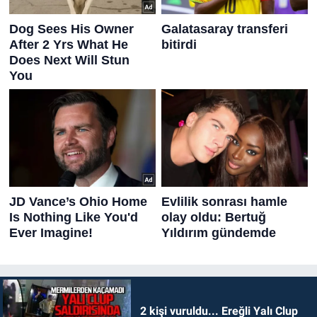
2 kişi vuruldu... Ereğli Yalı Clup