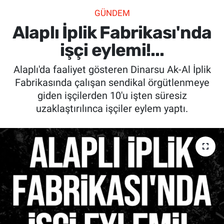
GÜNDEM
SİYASET
Alaplı İplik Fabrikası'nda
SPOR
işçi eylemi!...
Alaplı'da faaliyet gösteren Dinarsu Ak-Al İplik
SAĞLIK
Fabrikasında çalışan sendikal örgütlenmeye
giden işçilerden 10'u işten süresiz
uzaklaştırılınca işçiler eylem yaptı.