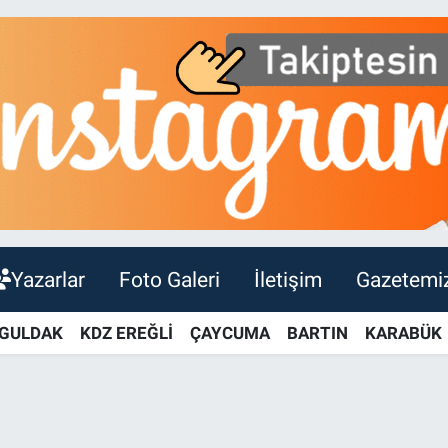
Yazarlar
Foto Galeri
İletişim
Gazetemi
GULDAK
KDZ EREĞLİ
ÇAYCUMA
BARTIN
KARABÜK