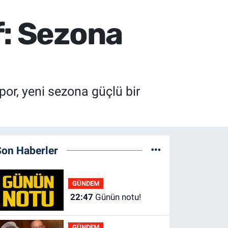
f: Sezona
or, yeni sezona güçlü bir
Son Haberler
GÜNDEM
22:47
Günün notu!
GÜNDEM