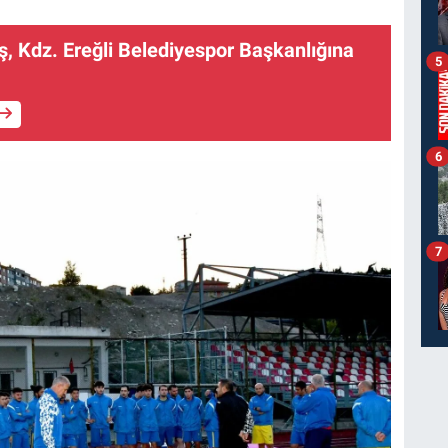
, Kdz. Ereğli Belediyespor Başkanlığına
5
6
7