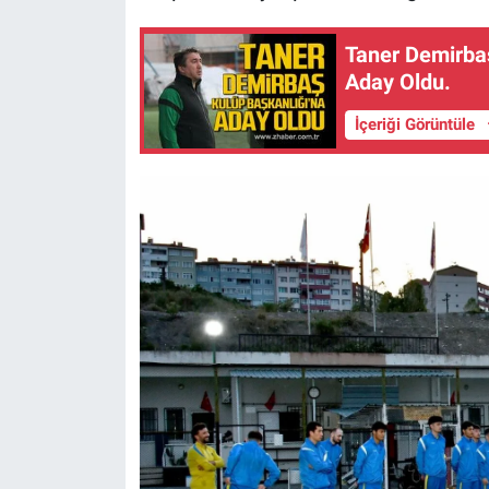
Taner Demirbaş
Aday Oldu.
İçeriği Görüntüle