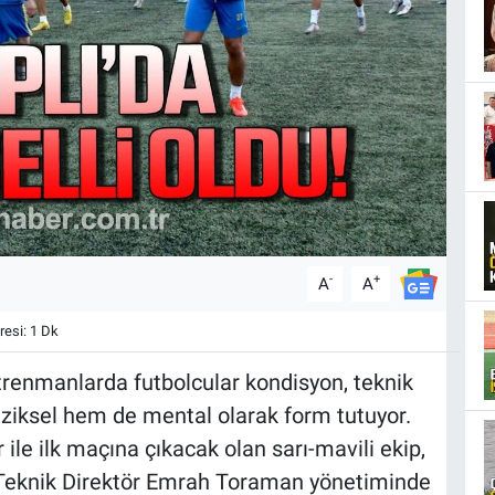
-
+
A
A
esi: 1 Dk
trenmanlarda futbolcular kondisyon, teknik
fiziksel hem de mental olarak form tutuyor.
le ilk maçına çıkacak olan sarı-mavili ekip,
. Teknik Direktör Emrah Toraman yönetiminde