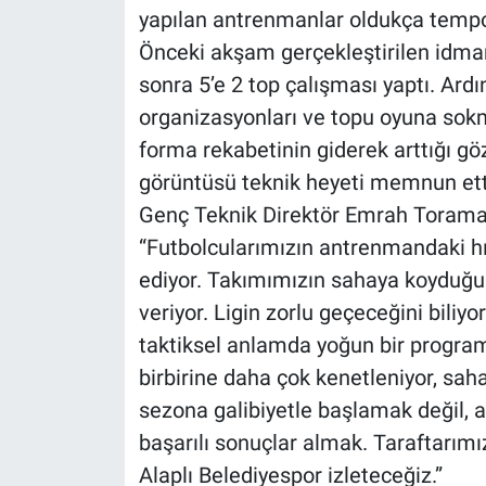
yapılan antrenmanlar oldukça tempol
Önceki akşam gerçekleştirilen idman
sonra 5’e 2 top çalışması yaptı. Ar
organizasyonları ve topu oyuna sok
forma rekabetinin giderek arttığı gözl
görüntüsü teknik heyeti memnun ett
Genç Teknik Direktör Emrah Toraman,
“Futbolcularımızın antrenmandaki hır
ediyor. Takımımızın sahaya koyduğu
veriyor. Ligin zorlu geçeceğini biliyo
taktiksel anlamda yoğun bir progra
birbirine daha çok kenetleniyor, sah
sezona galibiyetle başlamak değil, a
başarılı sonuçlar almak. Taraftarımı
Alaplı Belediyespor izleteceğiz.”