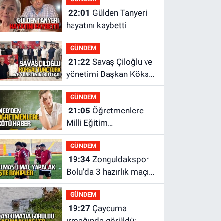
22:01
Gülden Tanyeri
hayatını kaybetti
GÜNDEM
21:22
Savaş Çiloğlu ve
yönetimi Başkan Köksal
Tunçtürk’ü kutladı
GÜNDEM
21:05
Öğretmenlere
Milli Eğitim
Bakanlığı'ndan kötü
GÜNDEM
haber
19:34
Zonguldakspor
Bolu'da 3 hazırlık maçı
oynayacak... İşte
GÜNDEM
rakipler...
19:27
Çaycuma
ırmağında görüldü: