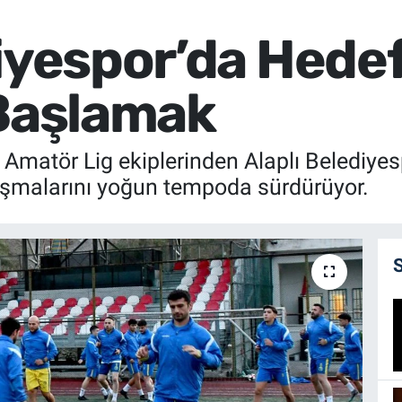
diyespor’da Hede
 Başlamak
matör Lig ekiplerinden Alaplı Belediyesp
ışmalarını yoğun tempoda sürdürüyor.