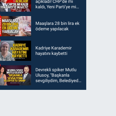
açıkladı! CHP'de mi
kaldı, Yeni Parti'ye mi
geçti?
Maaşlara 28 bin lira ek
ödeme yapılacak
Kadriye Karademir
hayatını kaybetti
Devrekli spiker Mutlu
Ulusoy, "Başkanla
sevgiliydim, Belediyede
işe girdim"