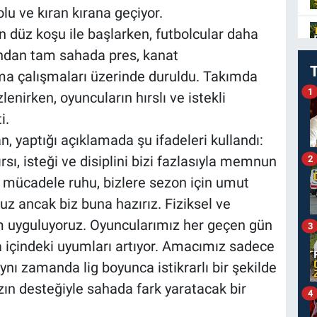
u ve kıran kırana geçiyor.
 düz koşu ile başlarken, futbolcular daha
dından tam sahada pres, kanat
ma çalışmaları üzerinde duruldu. Takımda
1
enirken, oyuncuların hırslı ve istekli
i.
 yaptığı açıklamada şu ifadeleri kullandı:
sı, isteği ve disiplini bizi fazlasıyla memnun
2
 mücadele ruhu, bizlere sezon için umut
ruz ancak biz buna hazırız. Fiziksel ve
m uyguluyoruz. Oyuncularımız her geçen gün
3
a içindeki uyumları artıyor. Amacımız sadece
ynı zamanda lig boyunca istikrarlı bir şekilde
zın desteğiyle sahada fark yaratacak bir
4